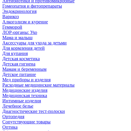
Антибиотики и противомикробные
Гомеопатия и фитопрепараты
Эндокринология
Варикоз
Алкоголизм и курение
Гемморой
ЛОР-органы: Ухо
Мама и малыш
Аксессуары для ухода за детьми
Для кормления детей
Для купания
Детская косметика
Детская гигиена
Мамам и беременным
Детское питание
Мед приборы и изделия
Расходные медицинские материалы
Медицинские изделия
Медицинская техника
Интимные изделия
Лечебное белье
Диагностические тест-полоски
Ортопедия
Сопутствующие товары
Оптика