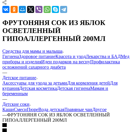
ФРУТОНЯНЯ СОК ИЗ ЯБЛОК
ОСВЕТЛЕННЫЙ
ГИПОАЛЛЕРГЕННЫЙ 200МЛ
Средства для мамы и малыша
Гигиена
Здоровое питание
Красота и уход
Лекарства и БАД
Мед
приборы и изделия
Идеи подарков на весну
Профилактика
осложнений сахарного диабета
—
Детское питание
Аксессуары для ухода за детьми
Для кормления детей
Для
купания
Детская косметика
Детская гигиена
Мамам и
беременным
—
Детские соки
Каши
Смеси
Пюре
Вода детская
Травяные чаи
Другое
—
ФРУТОНЯНЯ СОК ИЗ ЯБЛОК ОСВЕТЛЕННЫЙ
ГИПОАЛЛЕРГЕННЫЙ 200МЛ