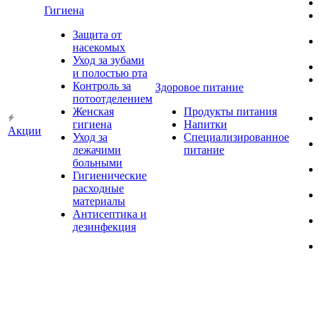
Гигиена
Защита от
насекомых
Уход за зубами
и полостью рта
Контроль за
Здоровое питание
потоотделением
Женская
Продукты питания
гигиена
Напитки
Акции
Уход за
Специализированное
лежачими
питание
больными
Гигиенические
расходные
материалы
Антисептика и
дезинфекция