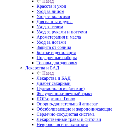
Назад
Красота и уход
Уход за лицом
Уход за волосами
Для ванны и душа
Уход за телом
Уход за руками и ногтями
Ароматерапия и масла
Уход за ногами
Защита от солнца
Бритье и депиляция
Подарочные наборы
Товары для здоровья
Лекарства и БАД
Назад
Лекарства и БАД
Диабет сахарный
Пульмонология (легкие)
Желудочно-кишечный тракт
ЛОР-органы: Горло
Опорно-двигательный аппарат
Обезболивающие и жаропонижающие
Сердечно-сосудистая система
Лекарственные травы и фиточаи
Неврология и психиатрия