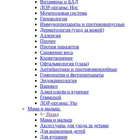
Витамины и БАД
ЛОР-органы: Нос
Мочеполовая система
Гинекология
Иммунопрепараты и противовирусные
Дерматология (уход за кожей)
Аллергия
Прочее
Против паразитов
Снижение веса
Кроветворение
Офтальмология (глаза)
Антибиотики и противомикробные
Гомеопатия и фитопрепараты
Эндокринология
Варикоз
Алкоголизм и курение
Гемморой
ЛОР-органы: Ухо
Мама и малыш
Назад
Мама и малыш
Аксессуары для ухода за детьми
Для кормления детей
Для купания