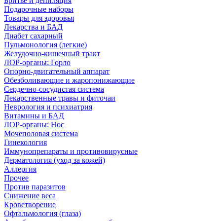
Бритье и депиляция
Подарочные наборы
Товары для здоровья
Лекарства и БАД
Диабет сахарный
Пульмонология (легкие)
Желудочно-кишечный тракт
ЛОР-органы: Горло
Опорно-двигательный аппарат
Обезболивающие и жаропонижающие
Сердечно-сосудистая система
Лекарственные травы и фиточаи
Неврология и психиатрия
Витамины и БАД
ЛОР-органы: Нос
Мочеполовая система
Гинекология
Иммунопрепараты и противовирусные
Дерматология (уход за кожей)
Аллергия
Прочее
Против паразитов
Снижение веса
Кроветворение
Офтальмология (глаза)