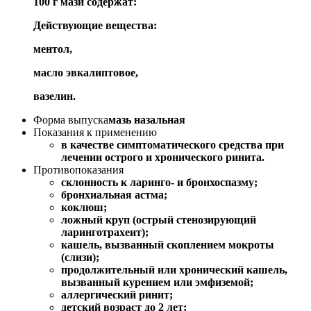
100 г мази содержат:
Действующие вещества:
ментол,
масло эвкалиптовое,
вазелин.
Форма выпуска
мазь назальная
Показания к применению
в качестве симптоматического средства при
лечении острого и хронического ринита.
Противопоказания
склонность к ларинго- и бронхоспазму;
бронхиальная астма;
коклюш;
ложный круп (острый стенозирующий
ларинготрахеит);
кашель, вызванный скоплением мокроты
(слизи);
продолжительный или хронический кашель,
вызванный курением или эмфиземой;
аллергический ринит;
детский возраст до 2 лет;