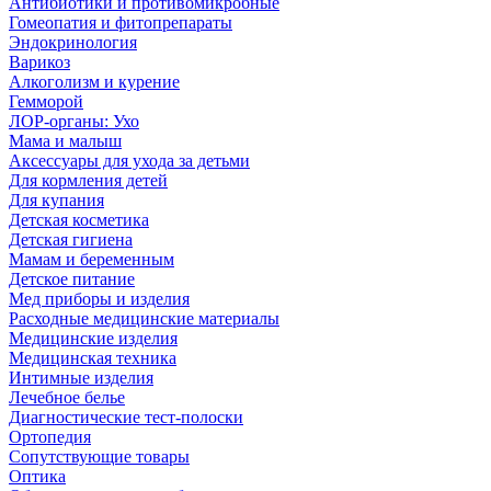
Антибиотики и противомикробные
Гомеопатия и фитопрепараты
Эндокринология
Варикоз
Алкоголизм и курение
Гемморой
ЛОР-органы: Ухо
Мама и малыш
Аксессуары для ухода за детьми
Для кормления детей
Для купания
Детская косметика
Детская гигиена
Мамам и беременным
Детское питание
Мед приборы и изделия
Расходные медицинские материалы
Медицинские изделия
Медицинская техника
Интимные изделия
Лечебное белье
Диагностические тест-полоски
Ортопедия
Сопутствующие товары
Оптика