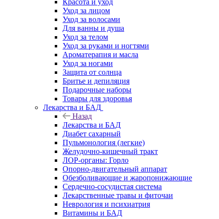
Красота и уход
Уход за лицом
Уход за волосами
Для ванны и душа
Уход за телом
Уход за руками и ногтями
Ароматерапия и масла
Уход за ногами
Защита от солнца
Бритье и депиляция
Подарочные наборы
Товары для здоровья
Лекарства и БАД
Назад
Лекарства и БАД
Диабет сахарный
Пульмонология (легкие)
Желудочно-кишечный тракт
ЛОР-органы: Горло
Опорно-двигательный аппарат
Обезболивающие и жаропонижающие
Сердечно-сосудистая система
Лекарственные травы и фиточаи
Неврология и психиатрия
Витамины и БАД