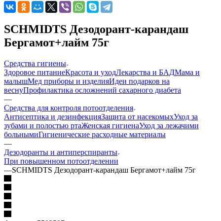
SCHMIDTS Дезодорант-карандаш
Бергамот+лайм 75г
Средства гигиены
Здоровое питание
Красота и уход
Лекарства и БАД
Мама и
малыш
Мед приборы и изделия
Идеи подарков на
весну
Профилактика осложнений сахарного диабета
—
Средства для контроля потоотделения
Антисептика и дезинфекция
Защита от насекомых
Уход за
зубами и полостью рта
Женская гигиена
Уход за лежачими
больными
Гигиенические расходные материалы
—
Дезодоранты и антиперспиранты
При повышенном потоотделении
—
SCHMIDTS Дезодорант-карандаш Бергамот+лайм 75г