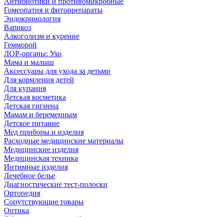
Антибиотики и противомикробные
Гомеопатия и фитопрепараты
Эндокринология
Варикоз
Алкоголизм и курение
Гемморой
ЛОР-органы: Ухо
Мама и малыш
Аксессуары для ухода за детьми
Для кормления детей
Для купания
Детская косметика
Детская гигиена
Мамам и беременным
Детское питание
Мед приборы и изделия
Расходные медицинские материалы
Медицинские изделия
Медицинская техника
Интимные изделия
Лечебное белье
Диагностические тест-полоски
Ортопедия
Сопутствующие товары
Оптика