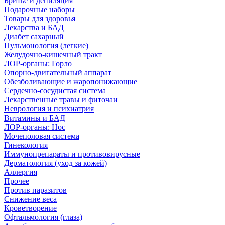
Бритье и депиляция
Подарочные наборы
Товары для здоровья
Лекарства и БАД
Диабет сахарный
Пульмонология (легкие)
Желудочно-кишечный тракт
ЛОР-органы: Горло
Опорно-двигательный аппарат
Обезболивающие и жаропонижающие
Сердечно-сосудистая система
Лекарственные травы и фиточаи
Неврология и психиатрия
Витамины и БАД
ЛОР-органы: Нос
Мочеполовая система
Гинекология
Иммунопрепараты и противовирусные
Дерматология (уход за кожей)
Аллергия
Прочее
Против паразитов
Снижение веса
Кроветворение
Офтальмология (глаза)