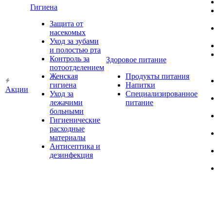
Гигиена
Защита от
насекомых
Уход за зубами
и полостью рта
Контроль за
Здоровое питание
потоотделением
Женская
Продукты питания
гигиена
Напитки
Акции
Уход за
Специализированное
лежачими
питание
больными
Гигиенические
расходные
материалы
Антисептика и
дезинфекция