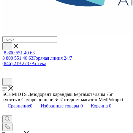
8 800 551 40 63
8 800 551 40 63
Горячая линия 24/7
(846) 219 2737
Аптека
SCHMIDTS Дезодорант-карандаш Бергамот+лайм 75г —
купить в Самаре по цене 🔸 Интернет магазин MedPokupki
Сравнение
0
Избранные товары
0
Корзина
0