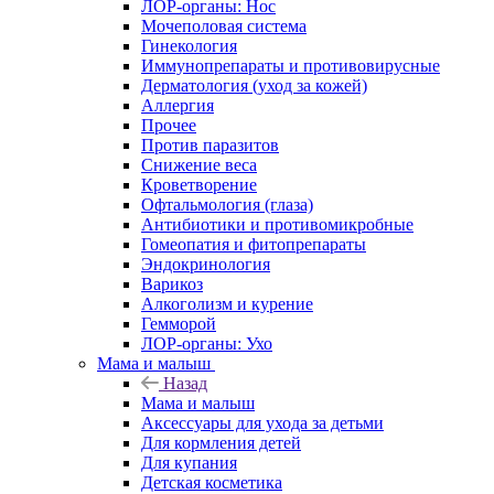
ЛОР-органы: Нос
Мочеполовая система
Гинекология
Иммунопрепараты и противовирусные
Дерматология (уход за кожей)
Аллергия
Прочее
Против паразитов
Снижение веса
Кроветворение
Офтальмология (глаза)
Антибиотики и противомикробные
Гомеопатия и фитопрепараты
Эндокринология
Варикоз
Алкоголизм и курение
Гемморой
ЛОР-органы: Ухо
Мама и малыш
Назад
Мама и малыш
Аксессуары для ухода за детьми
Для кормления детей
Для купания
Детская косметика