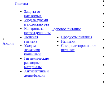
Гигиена
Защита от
насекомых
Уход за зубами
и полостью рта
Контроль за
Здоровое питание
потоотделением
Женская
Продукты питания
гигиена
Напитки
Акции
Уход за
Специализированное
лежачими
питание
больными
Гигиенические
расходные
материалы
Антисептика и
дезинфекция