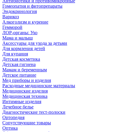
Антибиотики и противомикробные
Гомеопатия и фитопрепараты
Эндокринология
Варикоз
Алкоголизм и курение
Гемморой
ЛОР-органы: Ухо
Мама и малыш
Аксессуары для ухода за детьми
Для кормления детей
Для купания
Детская косметика
Детская гигиена
Мамам и беременным
Детское питание
Мед приборы и изделия
Расходные медицинские материалы
Медицинские изделия
Медицинская техника
Интимные изделия
Лечебное белье
Диагностические тест-полоски
Ортопедия
Сопутствующие товары
Оптика