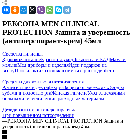
РЕКСОНА MEN ClLINICAL
PROTECTION Защита и уверенность
(антиперспирант-крем) 45мл
Средства гигиены
Здоровое питание
Красота и уход
Лекарства и БАД
Мама и
малыш
Мед приборы и изделия
Идеи подарков на
весну
Профилактика осложнений сахарного диабета
—
Средства для контроля потоотделения
Антисептика и дезинфекция
Защита от насекомых
Уход за
зубами и полостью рта
Женская гигиена
Уход за лежачими
больными
Гигиенические расходные материалы
—
Дезодоранты и антиперспиранты
При повышенном потоотделении
—
РЕКСОНА MEN ClLINICAL PROTECTION Защита и
уверенность (антиперспирант-крем) 45мл