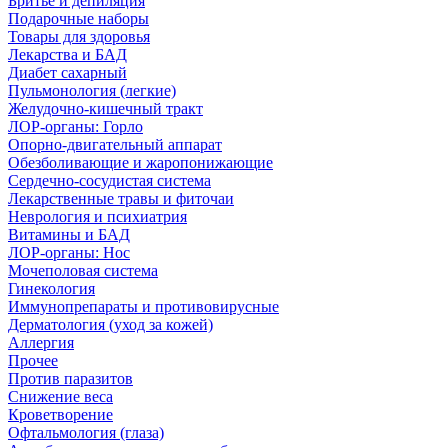
Бритье и депиляция
Подарочные наборы
Товары для здоровья
Лекарства и БАД
Диабет сахарный
Пульмонология (легкие)
Желудочно-кишечный тракт
ЛОР-органы: Горло
Опорно-двигательный аппарат
Обезболивающие и жаропонижающие
Сердечно-сосудистая система
Лекарственные травы и фиточаи
Неврология и психиатрия
Витамины и БАД
ЛОР-органы: Нос
Мочеполовая система
Гинекология
Иммунопрепараты и противовирусные
Дерматология (уход за кожей)
Аллергия
Прочее
Против паразитов
Снижение веса
Кроветворение
Офтальмология (глаза)