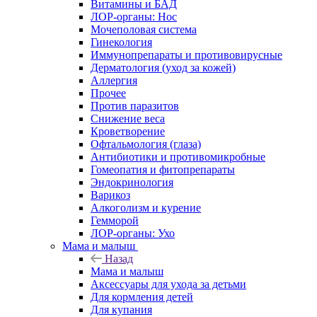
Витамины и БАД
ЛОР-органы: Нос
Мочеполовая система
Гинекология
Иммунопрепараты и противовирусные
Дерматология (уход за кожей)
Аллергия
Прочее
Против паразитов
Снижение веса
Кроветворение
Офтальмология (глаза)
Антибиотики и противомикробные
Гомеопатия и фитопрепараты
Эндокринология
Варикоз
Алкоголизм и курение
Гемморой
ЛОР-органы: Ухо
Мама и малыш
Назад
Мама и малыш
Аксессуары для ухода за детьми
Для кормления детей
Для купания