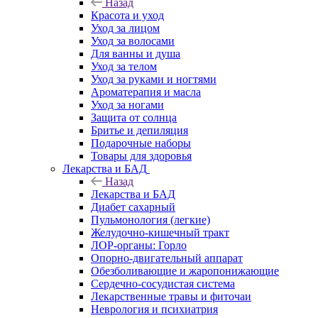
Назад
Красота и уход
Уход за лицом
Уход за волосами
Для ванны и душа
Уход за телом
Уход за руками и ногтями
Ароматерапия и масла
Уход за ногами
Защита от солнца
Бритье и депиляция
Подарочные наборы
Товары для здоровья
Лекарства и БАД
Назад
Лекарства и БАД
Диабет сахарный
Пульмонология (легкие)
Желудочно-кишечный тракт
ЛОР-органы: Горло
Опорно-двигательный аппарат
Обезболивающие и жаропонижающие
Сердечно-сосудистая система
Лекарственные травы и фиточаи
Неврология и психиатрия