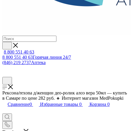
8 800 551 40 63
8 800 551 40 63
Горячая линия 24/7
(846) 219 2737
Аптека
Рексона/rexona д/женщин део-ролик алоэ вера 50мл — купить
в Самаре по цене 282 руб. 🔸 Интернет магазин MedPokupki
Сравнение
0
Избранные товары
0
Корзина
0