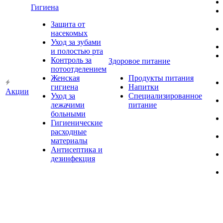
Гигиена
Защита от
насекомых
Уход за зубами
и полостью рта
Контроль за
Здоровое питание
потоотделением
Женская
Продукты питания
гигиена
Напитки
Акции
Уход за
Специализированное
лежачими
питание
больными
Гигиенические
расходные
материалы
Антисептика и
дезинфекция