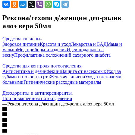
Рексона/rexona д/женщин део-ролик
алоэ вера 50мл
Средства гигиены
Здоровое питание
Красота и уход
Лекарства и БАД
Мама и
малыш
Мед приборы и изделия
Идеи подарков на
весну
Профилактика осложнений сахарного диабета
—
Средства для контроля потоотделения
Антисептика и дезинфекция
Защита от насекомых
Уход за
зубами и полостью рта
Женская гигиена
Уход за лежачими
больными
Гигиенические расходные материалы
—
Дезодоранты и антиперспиранты
При повышенном потоотделении
—
Рексона/rexona д/женщин део-ролик алоэ вера 50мл