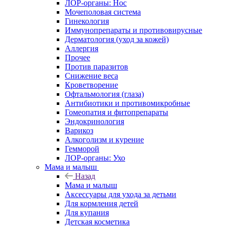
ЛОР-органы: Нос
Мочеполовая система
Гинекология
Иммунопрепараты и противовирусные
Дерматология (уход за кожей)
Аллергия
Прочее
Против паразитов
Снижение веса
Кроветворение
Офтальмология (глаза)
Антибиотики и противомикробные
Гомеопатия и фитопрепараты
Эндокринология
Варикоз
Алкоголизм и курение
Гемморой
ЛОР-органы: Ухо
Мама и малыш
Назад
Мама и малыш
Аксессуары для ухода за детьми
Для кормления детей
Для купания
Детская косметика