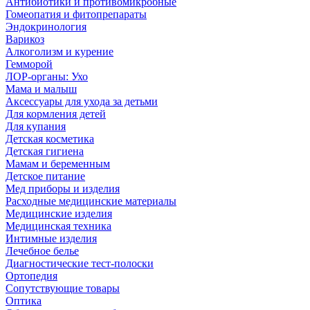
Антибиотики и противомикробные
Гомеопатия и фитопрепараты
Эндокринология
Варикоз
Алкоголизм и курение
Гемморой
ЛОР-органы: Ухо
Мама и малыш
Аксессуары для ухода за детьми
Для кормления детей
Для купания
Детская косметика
Детская гигиена
Мамам и беременным
Детское питание
Мед приборы и изделия
Расходные медицинские материалы
Медицинские изделия
Медицинская техника
Интимные изделия
Лечебное белье
Диагностические тест-полоски
Ортопедия
Сопутствующие товары
Оптика