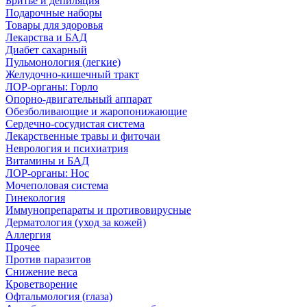
Бритье и депиляция
Подарочные наборы
Товары для здоровья
Лекарства и БАД
Диабет сахарный
Пульмонология (легкие)
Желудочно-кишечный тракт
ЛОР-органы: Горло
Опорно-двигательный аппарат
Обезболивающие и жаропонижающие
Сердечно-сосудистая система
Лекарственные травы и фиточаи
Неврология и психиатрия
Витамины и БАД
ЛОР-органы: Нос
Мочеполовая система
Гинекология
Иммунопрепараты и противовирусные
Дерматология (уход за кожей)
Аллергия
Прочее
Против паразитов
Снижение веса
Кроветворение
Офтальмология (глаза)