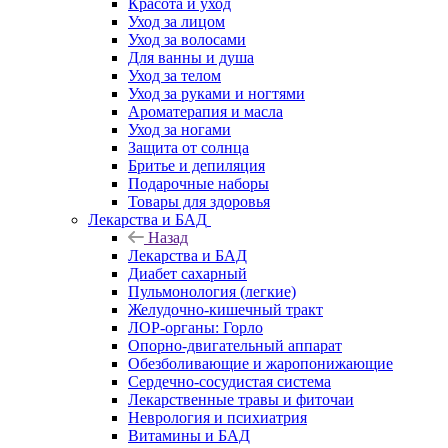
Красота и уход
Уход за лицом
Уход за волосами
Для ванны и душа
Уход за телом
Уход за руками и ногтями
Ароматерапия и масла
Уход за ногами
Защита от солнца
Бритье и депиляция
Подарочные наборы
Товары для здоровья
Лекарства и БАД
Назад
Лекарства и БАД
Диабет сахарный
Пульмонология (легкие)
Желудочно-кишечный тракт
ЛОР-органы: Горло
Опорно-двигательный аппарат
Обезболивающие и жаропонижающие
Сердечно-сосудистая система
Лекарственные травы и фиточаи
Неврология и психиатрия
Витамины и БАД