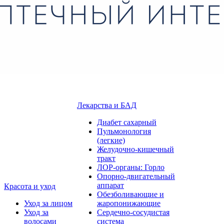
Лекарства и БАД
Диабет сахарный
Пульмонология
(легкие)
Желудочно-кишечный
тракт
ЛОР-органы: Горло
Опорно-двигательный
аппарат
Красота и уход
Обезболивающие и
Уход за лицом
жаропонижающие
Уход за
Сердечно-сосудистая
волосами
система