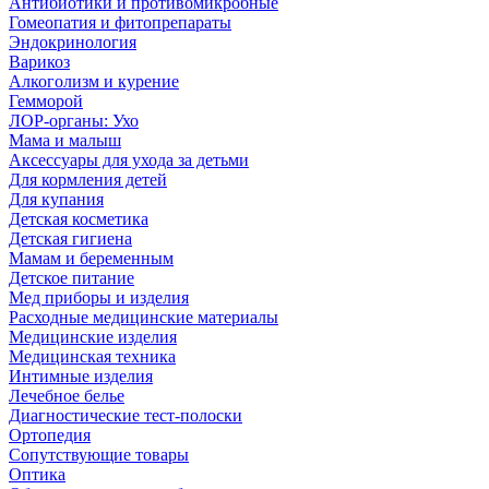
Антибиотики и противомикробные
Гомеопатия и фитопрепараты
Эндокринология
Варикоз
Алкоголизм и курение
Гемморой
ЛОР-органы: Ухо
Мама и малыш
Аксессуары для ухода за детьми
Для кормления детей
Для купания
Детская косметика
Детская гигиена
Мамам и беременным
Детское питание
Мед приборы и изделия
Расходные медицинские материалы
Медицинские изделия
Медицинская техника
Интимные изделия
Лечебное белье
Диагностические тест-полоски
Ортопедия
Сопутствующие товары
Оптика