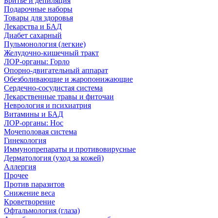
Бритье и депиляция
Подарочные наборы
Товары для здоровья
Лекарства и БАД
Диабет сахарный
Пульмонология (легкие)
Желудочно-кишечный тракт
ЛОР-органы: Горло
Опорно-двигательный аппарат
Обезболивающие и жаропонижающие
Сердечно-сосудистая система
Лекарственные травы и фиточаи
Неврология и психиатрия
Витамины и БАД
ЛОР-органы: Нос
Мочеполовая система
Гинекология
Иммунопрепараты и противовирусные
Дерматология (уход за кожей)
Аллергия
Прочее
Против паразитов
Снижение веса
Кроветворение
Офтальмология (глаза)