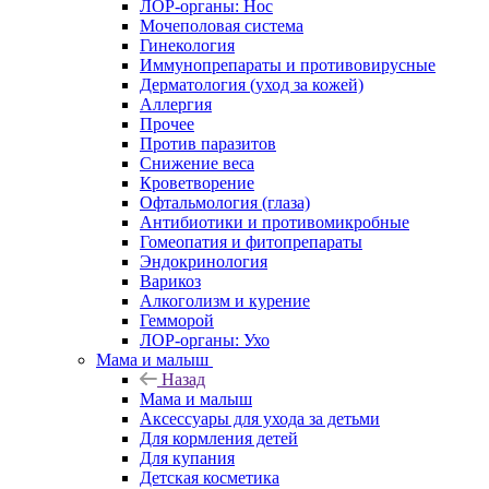
ЛОР-органы: Нос
Мочеполовая система
Гинекология
Иммунопрепараты и противовирусные
Дерматология (уход за кожей)
Аллергия
Прочее
Против паразитов
Снижение веса
Кроветворение
Офтальмология (глаза)
Антибиотики и противомикробные
Гомеопатия и фитопрепараты
Эндокринология
Варикоз
Алкоголизм и курение
Гемморой
ЛОР-органы: Ухо
Мама и малыш
Назад
Мама и малыш
Аксессуары для ухода за детьми
Для кормления детей
Для купания
Детская косметика