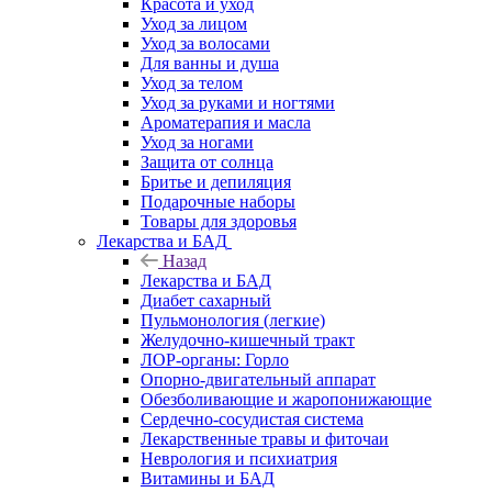
Красота и уход
Уход за лицом
Уход за волосами
Для ванны и душа
Уход за телом
Уход за руками и ногтями
Ароматерапия и масла
Уход за ногами
Защита от солнца
Бритье и депиляция
Подарочные наборы
Товары для здоровья
Лекарства и БАД
Назад
Лекарства и БАД
Диабет сахарный
Пульмонология (легкие)
Желудочно-кишечный тракт
ЛОР-органы: Горло
Опорно-двигательный аппарат
Обезболивающие и жаропонижающие
Сердечно-сосудистая система
Лекарственные травы и фиточаи
Неврология и психиатрия
Витамины и БАД