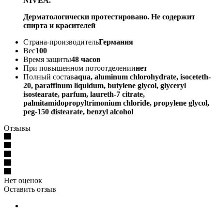
NIVEA.
Дерматологически протестировано. Не содержит
спирта и красителей
Страна-производитель
Германия
Вес
100
Время защиты
48 часов
При повышенном потоотделении
нет
Полный состав
aqua, aluminum chlorohydrate, isoceteth-
20, paraffinum liquidum, butylene glycol, glyceryl
isostearate, parfum, laureth-7 citrate,
palmitamidopropyltrimonium chloride, propylene glycol,
peg-150 distearate, benzyl alcohol
Отзывы
Нет оценок
Оставить отзыв