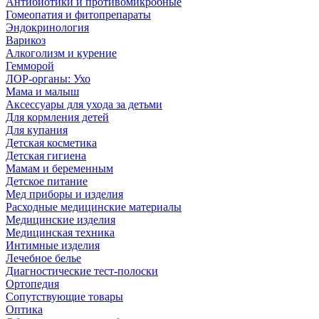
Антибиотики и противомикробные
Гомеопатия и фитопрепараты
Эндокринология
Варикоз
Алкоголизм и курение
Гемморой
ЛОР-органы: Ухо
Мама и малыш
Аксессуары для ухода за детьми
Для кормления детей
Для купания
Детская косметика
Детская гигиена
Мамам и беременным
Детское питание
Мед приборы и изделия
Расходные медицинские материалы
Медицинские изделия
Медицинская техника
Интимные изделия
Лечебное белье
Диагностические тест-полоски
Ортопедия
Сопутствующие товары
Оптика