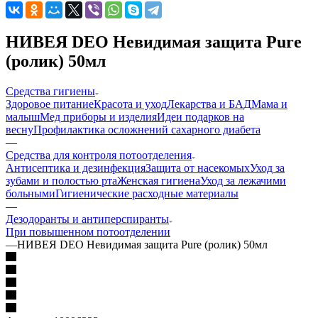
НИВЕЯ DEO Невидимая защита Pure
(ролик) 50мл
Средства гигиены
Здоровое питание
Красота и уход
Лекарства и БАД
Мама и
малыш
Мед приборы и изделия
Идеи подарков на
весну
Профилактика осложнений сахарного диабета
—
Средства для контроля потоотделения
Антисептика и дезинфекция
Защита от насекомых
Уход за
зубами и полостью рта
Женская гигиена
Уход за лежачими
больными
Гигиенические расходные материалы
—
Дезодоранты и антиперспиранты
При повышенном потоотделении
—
НИВЕЯ DEO Невидимая защита Pure (ролик) 50мл