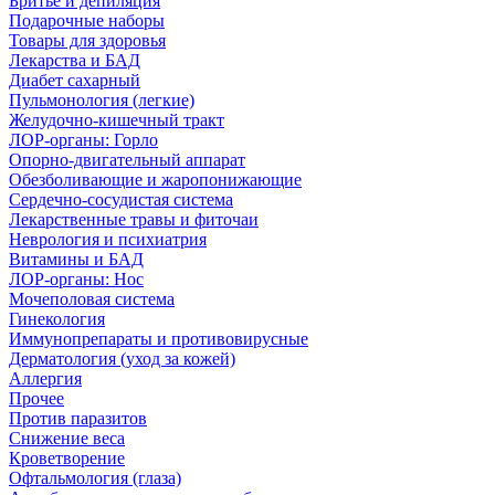
Бритье и депиляция
Подарочные наборы
Товары для здоровья
Лекарства и БАД
Диабет сахарный
Пульмонология (легкие)
Желудочно-кишечный тракт
ЛОР-органы: Горло
Опорно-двигательный аппарат
Обезболивающие и жаропонижающие
Сердечно-сосудистая система
Лекарственные травы и фиточаи
Неврология и психиатрия
Витамины и БАД
ЛОР-органы: Нос
Мочеполовая система
Гинекология
Иммунопрепараты и противовирусные
Дерматология (уход за кожей)
Аллергия
Прочее
Против паразитов
Снижение веса
Кроветворение
Офтальмология (глаза)