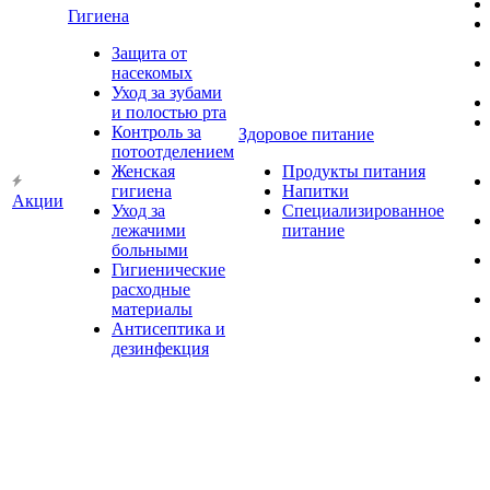
Гигиена
Защита от
насекомых
Уход за зубами
и полостью рта
Контроль за
Здоровое питание
потоотделением
Женская
Продукты питания
гигиена
Напитки
Акции
Уход за
Специализированное
лежачими
питание
больными
Гигиенические
расходные
материалы
Антисептика и
дезинфекция