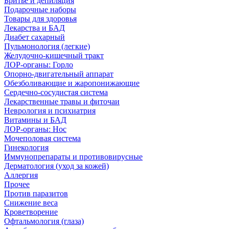
Бритье и депиляция
Подарочные наборы
Товары для здоровья
Лекарства и БАД
Диабет сахарный
Пульмонология (легкие)
Желудочно-кишечный тракт
ЛОР-органы: Горло
Опорно-двигательный аппарат
Обезболивающие и жаропонижающие
Сердечно-сосудистая система
Лекарственные травы и фиточаи
Неврология и психиатрия
Витамины и БАД
ЛОР-органы: Нос
Мочеполовая система
Гинекология
Иммунопрепараты и противовирусные
Дерматология (уход за кожей)
Аллергия
Прочее
Против паразитов
Снижение веса
Кроветворение
Офтальмология (глаза)