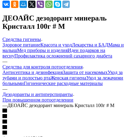
ДЕОАЙС дезодорант минераль
Кристалл 100г # М
Средства гигиены
Здоровое питание
Красота и уход
Лекарства и БАД
Мама и
малыш
Мед приборы и изделия
Идеи подарков на
весну
Профилактика осложнений сахарного диабета
—
Средства для контроля потоотделения
Антисептика и дезинфекция
Защита от насекомых
Уход за
зубами и полостью рта
Женская гигиена
Уход за лежачими
больными
Гигиенические расходные материалы
—
Дезодоранты и антиперспиранты
При повышенном потоотделении
—
ДЕОАЙС дезодорант минераль Кристалл 100г # М