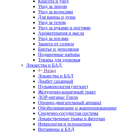
Красота и уход
Уход за лицом
Уход за волосами
Для ванны и душа
Уход за телом
Уход за руками и ногтями
Ароматерапия и масла
Уход за ногами
Защита от солнца
Бритье и депиляция
Подарочные наборы
Товары для здоровья
Лекарства и БАД
Назад
Лекарства и БАД
Диабет сахарный
Пульмонология (легкие)
Желудочно-кишечный тракт
ЛОР-органы: Горло
Опорно-двигательный аппарат
Обезболивающие и жаропонижающие
Сердечно-сосудистая система
Лекарственные травы и фиточаи
Неврология и психиатрия
Витамины и БАД