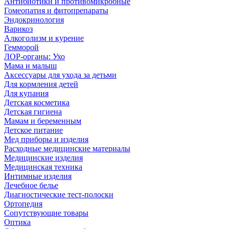
Антибиотики и противомикробные
Гомеопатия и фитопрепараты
Эндокринология
Варикоз
Алкоголизм и курение
Гемморой
ЛОР-органы: Ухо
Мама и малыш
Аксессуары для ухода за детьми
Для кормления детей
Для купания
Детская косметика
Детская гигиена
Мамам и беременным
Детское питание
Мед приборы и изделия
Расходные медицинские материалы
Медицинские изделия
Медицинская техника
Интимные изделия
Лечебное белье
Диагностические тест-полоски
Ортопедия
Сопутствующие товары
Оптика