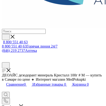
8 800 551 40 63
8 800 551 40 63
Горячая линия 24/7
(846) 219 2737
Аптека
ДЕОАЙС дезодорант минераль Кристалл 100г # М — купить
в Самаре по цене 🔸 Интернет магазин MedPokupki
Сравнение
0
Избранные товары
0
Корзина
0