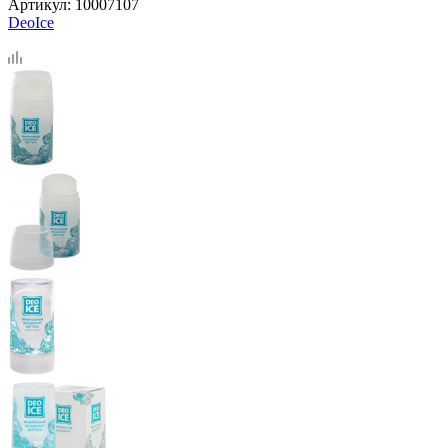
Артикул:
10007107
DeoIce