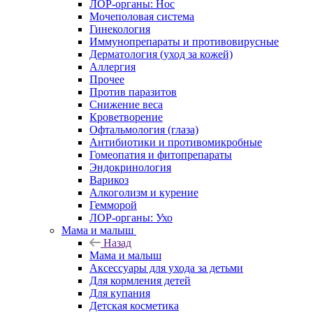
ЛОР-органы: Нос
Мочеполовая система
Гинекология
Иммунопрепараты и противовирусные
Дерматология (уход за кожей)
Аллергия
Прочее
Против паразитов
Снижение веса
Кроветворение
Офтальмология (глаза)
Антибиотики и противомикробные
Гомеопатия и фитопрепараты
Эндокринология
Варикоз
Алкоголизм и курение
Гемморой
ЛОР-органы: Ухо
Мама и малыш
Назад
Мама и малыш
Аксессуары для ухода за детьми
Для кормления детей
Для купания
Детская косметика