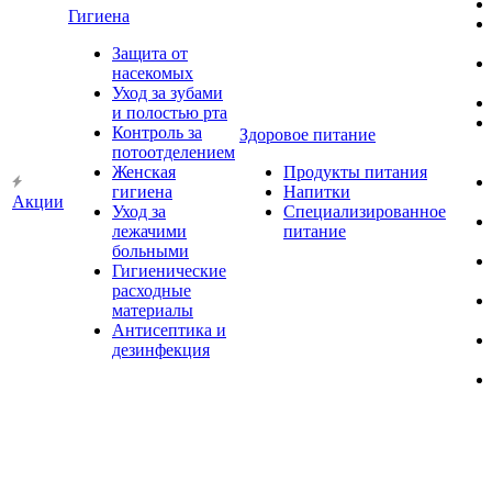
Гигиена
Защита от
насекомых
Уход за зубами
и полостью рта
Контроль за
Здоровое питание
потоотделением
Женская
Продукты питания
гигиена
Напитки
Акции
Уход за
Специализированное
лежачими
питание
больными
Гигиенические
расходные
материалы
Антисептика и
дезинфекция