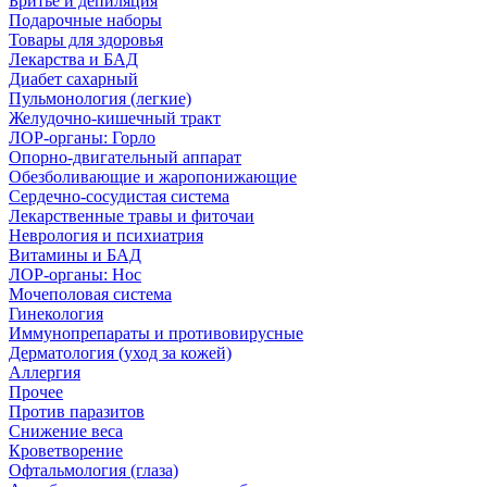
Бритье и депиляция
Подарочные наборы
Товары для здоровья
Лекарства и БАД
Диабет сахарный
Пульмонология (легкие)
Желудочно-кишечный тракт
ЛОР-органы: Горло
Опорно-двигательный аппарат
Обезболивающие и жаропонижающие
Сердечно-сосудистая система
Лекарственные травы и фиточаи
Неврология и психиатрия
Витамины и БАД
ЛОР-органы: Нос
Мочеполовая система
Гинекология
Иммунопрепараты и противовирусные
Дерматология (уход за кожей)
Аллергия
Прочее
Против паразитов
Снижение веса
Кроветворение
Офтальмология (глаза)