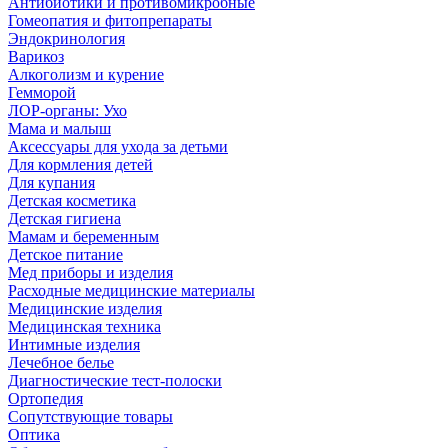
Антибиотики и противомикробные
Гомеопатия и фитопрепараты
Эндокринология
Варикоз
Алкоголизм и курение
Гемморой
ЛОР-органы: Ухо
Мама и малыш
Аксессуары для ухода за детьми
Для кормления детей
Для купания
Детская косметика
Детская гигиена
Мамам и беременным
Детское питание
Мед приборы и изделия
Расходные медицинские материалы
Медицинские изделия
Медицинская техника
Интимные изделия
Лечебное белье
Диагностические тест-полоски
Ортопедия
Сопутствующие товары
Оптика