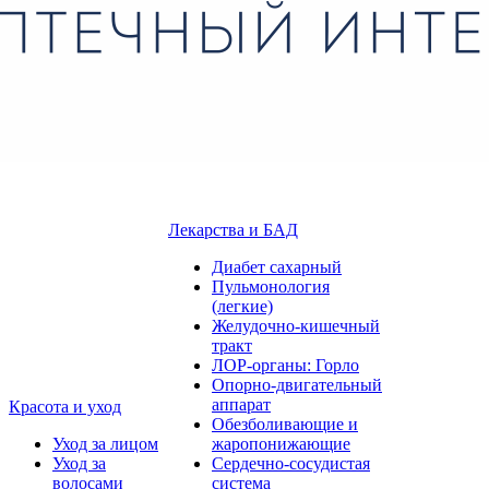
Лекарства и БАД
Диабет сахарный
Пульмонология
(легкие)
Желудочно-кишечный
тракт
ЛОР-органы: Горло
Опорно-двигательный
аппарат
Красота и уход
Обезболивающие и
Уход за лицом
жаропонижающие
Уход за
Сердечно-сосудистая
волосами
система