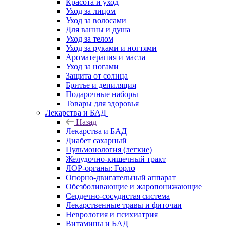
Красота и уход
Уход за лицом
Уход за волосами
Для ванны и душа
Уход за телом
Уход за руками и ногтями
Ароматерапия и масла
Уход за ногами
Защита от солнца
Бритье и депиляция
Подарочные наборы
Товары для здоровья
Лекарства и БАД
Назад
Лекарства и БАД
Диабет сахарный
Пульмонология (легкие)
Желудочно-кишечный тракт
ЛОР-органы: Горло
Опорно-двигательный аппарат
Обезболивающие и жаропонижающие
Сердечно-сосудистая система
Лекарственные травы и фиточаи
Неврология и психиатрия
Витамины и БАД