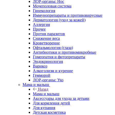
ЛОР-органы: Нос
Мочеполовая система
Гинекология
Иммунопрепараты и противовирусные
Дерматология (уход за кожей)
Аллергия
Прочее
Против паразитов
Снижение веса
Кроветворение
Офтальмология (глаза)
Антибиотики и противомикробные
Гомеопатия и фитопрепараты
Эндокринология
Варикоз
Алкоголизм и курение
Гемморой
ЛОР-органы: Ухо
Мама и малыш
Назад
Мама и малыш
Аксессуары для ухода за детьми
Для кормления детей
Для купания
Детская косметика