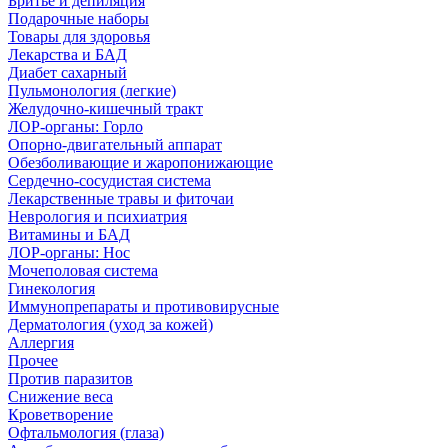
Бритье и депиляция
Подарочные наборы
Товары для здоровья
Лекарства и БАД
Диабет сахарный
Пульмонология (легкие)
Желудочно-кишечный тракт
ЛОР-органы: Горло
Опорно-двигательный аппарат
Обезболивающие и жаропонижающие
Сердечно-сосудистая система
Лекарственные травы и фиточаи
Неврология и психиатрия
Витамины и БАД
ЛОР-органы: Нос
Мочеполовая система
Гинекология
Иммунопрепараты и противовирусные
Дерматология (уход за кожей)
Аллергия
Прочее
Против паразитов
Снижение веса
Кроветворение
Офтальмология (глаза)