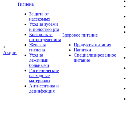
Гигиена
Защита от
насекомых
Уход за зубами
и полостью рта
Контроль за
Здоровое питание
потоотделением
Женская
Продукты питания
гигиена
Напитки
Акции
Уход за
Специализированное
лежачими
питание
больными
Гигиенические
расходные
материалы
Антисептика и
дезинфекция