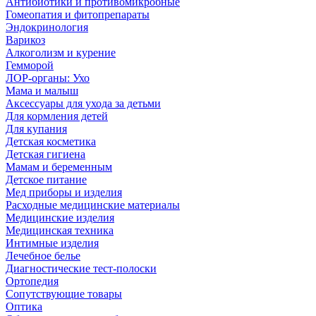
Антибиотики и противомикробные
Гомеопатия и фитопрепараты
Эндокринология
Варикоз
Алкоголизм и курение
Гемморой
ЛОР-органы: Ухо
Мама и малыш
Аксессуары для ухода за детьми
Для кормления детей
Для купания
Детская косметика
Детская гигиена
Мамам и беременным
Детское питание
Мед приборы и изделия
Расходные медицинские материалы
Медицинские изделия
Медицинская техника
Интимные изделия
Лечебное белье
Диагностические тест-полоски
Ортопедия
Сопутствующие товары
Оптика