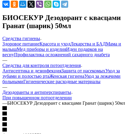
БИОСЕКУР Дезодорант с квасцами
Гранат (шарик) 50мл
Средства гигиены
Здоровое питание
Красота и уход
Лекарства и БАД
Мама и
малыш
Мед приборы и изделия
Идеи подарков на
весну
Профилактика осложнений сахарного диабета
—
Средства для контроля потоотделения
Антисептика и дезинфекция
Защита от насекомых
Уход за
зубами и полостью рта
Женская гигиена
Уход за лежачими
больными
Гигиенические расходные материалы
—
Дезодоранты и антиперспиранты
При повышенном потоотделении
—
БИОСЕКУР Дезодорант с квасцами Гранат (шарик) 50мл