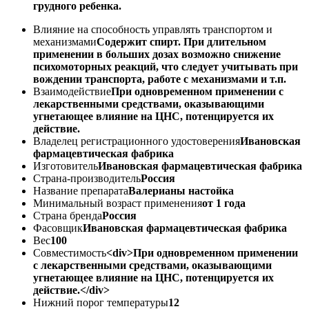
грудного ребенка.
Влияние на способность управлять транспортом и
механизмами
Содержит спирт. При длительном
применении в больших дозах возможно снижение
психомоторных реакций, что следует учитывать при
вождении транспорта, работе с механизмами и т.п.
Взаимодействие
При одновременном применении с
лекарственными средствами, оказывающими
угнетающее влияние на ЦНС, потенцируется их
действие.
Владелец регистрационного удостоверения
Ивановская
фармацевтическая фабрика
Изготовитель
Ивановская фармацевтическая фабрика
Страна-производитель
Россия
Название препарата
Валерианы настойка
Минимальный возраст применения
от 1 года
Страна бренда
Россия
Фасовщик
Ивановская фармацевтическая фабрика
Вес
100
Совместимость
<div>При одновременном применении
с лекарственными средствами, оказывающими
угнетающее влияние на ЦНС, потенцируется их
действие.</div>
Нижний порог температуры
12