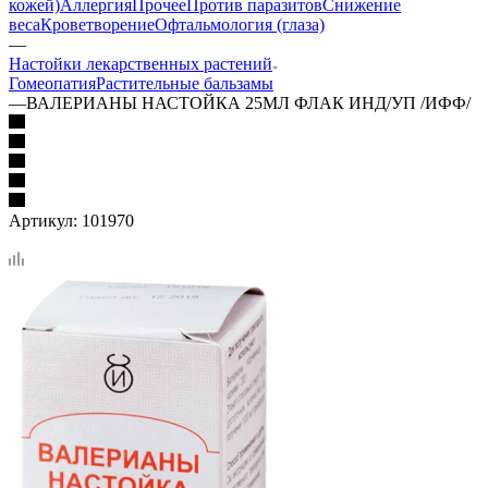
кожей)
Аллергия
Прочее
Против паразитов
Снижение
веса
Кроветворение
Офтальмология (глаза)
—
Настойки лекарственных растений
Гомеопатия
Растительные бальзамы
—
ВАЛЕРИАНЫ НАСТОЙКА 25МЛ ФЛАК ИНД/УП /ИФФ/
Артикул:
101970