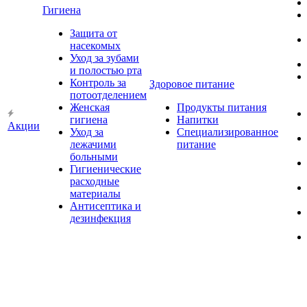
Гигиена
Защита от
насекомых
Уход за зубами
и полостью рта
Контроль за
Здоровое питание
потоотделением
Женская
Продукты питания
гигиена
Напитки
Акции
Уход за
Специализированное
лежачими
питание
больными
Гигиенические
расходные
материалы
Антисептика и
дезинфекция