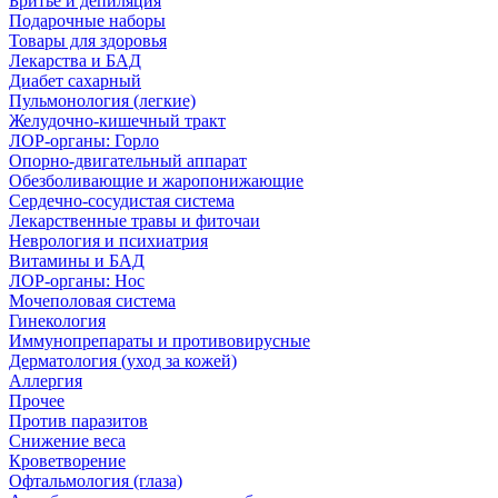
Бритье и депиляция
Подарочные наборы
Товары для здоровья
Лекарства и БАД
Диабет сахарный
Пульмонология (легкие)
Желудочно-кишечный тракт
ЛОР-органы: Горло
Опорно-двигательный аппарат
Обезболивающие и жаропонижающие
Сердечно-сосудистая система
Лекарственные травы и фиточаи
Неврология и психиатрия
Витамины и БАД
ЛОР-органы: Нос
Мочеполовая система
Гинекология
Иммунопрепараты и противовирусные
Дерматология (уход за кожей)
Аллергия
Прочее
Против паразитов
Снижение веса
Кроветворение
Офтальмология (глаза)