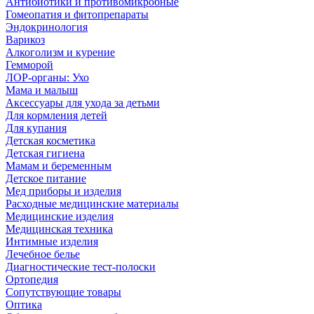
Антибиотики и противомикробные
Гомеопатия и фитопрепараты
Эндокринология
Варикоз
Алкоголизм и курение
Гемморой
ЛОР-органы: Ухо
Мама и малыш
Аксессуары для ухода за детьми
Для кормления детей
Для купания
Детская косметика
Детская гигиена
Мамам и беременным
Детское питание
Мед приборы и изделия
Расходные медицинские материалы
Медицинские изделия
Медицинская техника
Интимные изделия
Лечебное белье
Диагностические тест-полоски
Ортопедия
Сопутствующие товары
Оптика