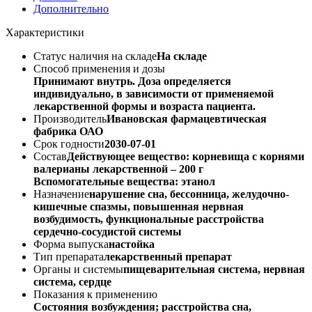
Дополнительно
Характеристики
Статус наличия на складе
На складе
Способ применения и дозы
Принимают внутрь. Доза определяется
индивидуально, в зависимости от применяемой
лекарственной формы и возраста пациента.
Производитель
Ивановская фармацевтическая
фабрика ОАО
Срок годности
2030-07-01
Состав
Действующее вещество: корневища с корнями
валерианы лекарственной – 200 г
Вспомогательные вещества: этанол
Назначение
нарушение сна, бессонница, желудочно-
кишечные спазмы, повышенная нервная
возбудимость, функциональные расстройства
сердечно-сосудистой системы
Форма выпуска
настойка
Тип препарата
лекарственный препарат
Органы и системы
пищеварительная система, нервная
система, сердце
Показания к применению
Состояния возбуждения; расстройства сна,