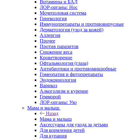
Витамины и БАД
ЛОР-органы: Нос
Мочеполовая система
Гинекология
Иммунопрепараты и противовирусные
Дерматология (уход за кожей)
Аллергия
Прочее
Против паразитов
Снижение веса
Кроветворение
Офтальмология (глаза)
Антибиотики и противомикробные
Гомеопатия и фитопрепараты
Эндокринология
Варикоз
Алкоголизм и курение
Гемморой
ЛОР-органы: Ухо
Мама и малыш
Назад
Мама и малыш
Аксессуары для ухода за детьми
Для кормления детей
Для купания