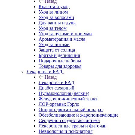
Назад
Красота и уход
Уход за лицом
Уход за волосами
Для ванны и душа
Уход за телом
Уход за руками и ногтями
Ароматерапия и масла
Уход за ногами
Защита от солнца
Бритье и депиляция
Подарочные наборы
Товары для здоровья
Лекарства и БАД
Назад
Лекарства и БАД
Диабет сахарный
Пульмонология (легкие)
Желудочно-кишечный тракт
ЛОР-органы: Горло
Опорно-двигательный аппарат
Обезболивающие и жаропонижающие
Сердечно-сосудистая система
Лекарственные травы и фиточаи
Неврология и психиатрия