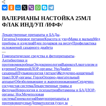
ВАЛЕРИАНЫ НАСТОЙКА 25МЛ
ФЛАК ИНД/УП /ИФФ/
Лекарственные препараты и БАДы
Гигиена
Здоровое питание
Красота и уход
Мама и малыш
Мед
приборы и изделия
Идеи подарков на весну
Профилактика
осложнений сахарного диабета
—
Гомеопатические средства и фитопрепараты
Антибиотики и
противомикробные
Эндокринология
Варикоз
Алкоголизм и
курение
Гемморой
ЛОР-органы: Ухо
Диабет
сахарный
Пульмонология (легкие)
Желудочно-кишечный
тракт
ЛОР-органы: Горло
Опорно-двигательный
аппарат
Обезболивающие и жаропонижающие
Сердечно-
сосудистая система
Лекарственные травы и
фиточаи
Неврология и психиатрия
Витамины и БАД
ЛОР-
органы: Нос
Мочеполовая
система
Гинекология
Иммунопрепараты и
противовирусные
Дерматология (уход за