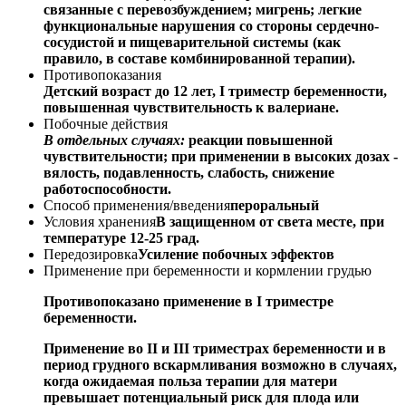
связанные с перевозбуждением; мигрень; легкие
функциональные нарушения со стороны сердечно-
сосудистой и пищеварительной системы (как
правило, в составе комбинированной терапии).
Противопоказания
Детский возраст до 12 лет, I триместр беременности,
повышенная чувствительность к валериане.
Побочные действия
В отдельных случаях:
реакции повышенной
чувствительности; при применении в высоких дозах -
вялость, подавленность, слабость, снижение
работоспособности.
Способ применения/введения
пероральный
Условия хранения
В защищенном от света месте, при
температуре 12-25 град.
Передозировка
Усиление побочных эффектов
Применение при беременности и кормлении грудью
Противопоказано применение в I триместре
беременности.
Применение во II и III триместрах беременности и в
период грудного вскармливания возможно в случаях,
когда ожидаемая польза терапии для матери
превышает потенциальный риск для плода или