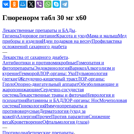
Глюренорм табл 30 мг х60
Лекарственные препараты и БАДы
Гигиена
Здоровое питание
Красота и уход
Мама и малыш
Мед
приборы и изделия
Идеи подарков на весну
Профилактика
осложнений сахарного диабета
—
Лекарства от сахарного диабета
Антибиотики и противомикробные
Гомеопатия и
фитопрепараты
Эндокринология
Варикоз
Алкоголизм и
курение
Гемморой
ЛОР-органы: Ухо
Пульмонология
(легкие)
Желудочно-кишечный тракт
ЛОР-органы:
Горло
Опорно-двигательный аппарат
Обезболивающие и
жаропонижающие
Сердечно-сосудистая
система
Лекарственные травы и фиточаи
Неврология и
психиатрия
Витамины и БАД
ЛОР-органы: Нос
Мочеполовая
система
Гинекология
Иммунопрепараты и
противовирусные
Дерматология (уход за
кожей)
Аллергия
Прочее
Против паразитов
Снижение
веса
Кроветворение
Офтальмология (глаза)
—
Противодиабетические препараты