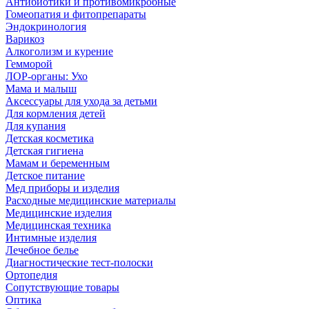
Антибиотики и противомикробные
Гомеопатия и фитопрепараты
Эндокринология
Варикоз
Алкоголизм и курение
Гемморой
ЛОР-органы: Ухо
Мама и малыш
Аксессуары для ухода за детьми
Для кормления детей
Для купания
Детская косметика
Детская гигиена
Мамам и беременным
Детское питание
Мед приборы и изделия
Расходные медицинские материалы
Медицинские изделия
Медицинская техника
Интимные изделия
Лечебное белье
Диагностические тест-полоски
Ортопедия
Сопутствующие товары
Оптика