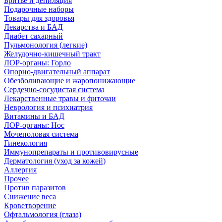
Бритье и депиляция
Подарочные наборы
Товары для здоровья
Лекарства и БАД
Диабет сахарный
Пульмонология (легкие)
Желудочно-кишечный тракт
ЛОР-органы: Горло
Опорно-двигательный аппарат
Обезболивающие и жаропонижающие
Сердечно-сосудистая система
Лекарственные травы и фиточаи
Неврология и психиатрия
Витамины и БАД
ЛОР-органы: Нос
Мочеполовая система
Гинекология
Иммунопрепараты и противовирусные
Дерматология (уход за кожей)
Аллергия
Прочее
Против паразитов
Снижение веса
Кроветворение
Офтальмология (глаза)