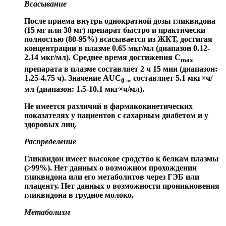
Всасывание
После приема внутрь однократной дозы гликвидона
(15 мг или 30 мг) препарат быстро и практически
полностью (80-95%) всасывается из ЖКТ, достигая
концентрации в плазме 0.65 мкг/мл (диапазон 0.12-
2.14 мкг/мл). Среднее время достижения C
max
препарата в плазме составляет 2 ч 15 мин (диапазон:
1.25-4.75 ч). Значение AUC
составляет 5.1 мкг×ч/
0-∞
мл (диапазон: 1.5-10.1 мкг×ч/мл).
Не имеется различий в фармакокинетических
показателях у пациентов с сахарным диабетом и у
здоровых лиц.
Распределение
Гликвидон имеет высокое сродство к белкам плазмы
(>99%). Нет данных о возможном прохождении
гликвидона или его метаболитов через ГЭБ или
плаценту. Нет данных о возможности проникновения
гликвидона в грудное молоко.
Метаболизм