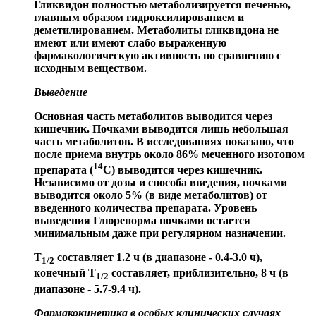
Гликвидон полностью метаболизируется печенью,
главным образом гидроксилированием и
деметилированием. Метаболиты гликвидона не
имеют или имеют слабо выраженную
фармакологическую активность по сравнению с
исходным веществом.
Выведение
Основная часть метаболитов выводится через
кишечник. Почками выводится лишь небольшая
часть метаболитов. В исследованиях показано, что
после приема внутрь около 86% меченного изотопом
14
препарата (
С) выводится через кишечник.
Независимо от дозы и способа введения, почками
выводится около 5% (в виде метаболитов) от
введенного количества препарата. Уровень
выведения Глюренорма почками остается
минимальным даже при регулярном назначении.
T
составляет 1.2 ч (в диапазоне - 0.4-3.0 ч),
1/2
конечный T
составляет, приблизительно, 8 ч (в
1/2
диапазоне - 5.7-9.4 ч).
Фармакокинетика в особых клинических случаях