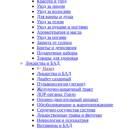
Красота и уход
Уход за лицом
Уход за волосами
Для ванны и душа
Уход за телом
Уход за руками и ногтями
Ароматерапия и масла
Уход за ногами
Защита от солнца
Бритье и депиляция
Подарочные наборы
Товары для здоровья
Лекарства и БАД
Назад
Лекарства и БАД
Диабет сахарный
Пульмонология (легкие)
Желудочно-кишечный тракт
ЛОР-органы: Горло
Опорно-двигательный аппарат
Обезболивающие и жаропонижающие
Сердечно-сосудистая система
Лекарственные травы и фиточаи
Неврология и психиатрия
Витамины и БАД