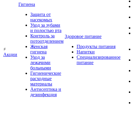
Гигиена
Защита от
насекомых
Уход за зубами
и полостью рта
Контроль за
Здоровое питание
потоотделением
Женская
Продукты питания
гигиена
Напитки
Акции
Уход за
Специализированное
лежачими
питание
больными
Гигиенические
расходные
материалы
Антисептика и
дезинфекция