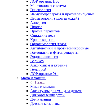
ЛОР-органы: Нос
Мочеполовая система
Гинекология
Иммунопрепараты и противовирусные
Дерматология (уход за кожей)
Аллергия
Прочее
Против паразитов
Снижение веса
Кроветворение
Офтальмология (глаза)
Антибиотики и противомикробные
Гомеопатия и фитопрепараты
Эндокринология
Варикоз
Алкоголизм и курение
Гемморой
ЛОР-органы: Ухо
Мама и малыш
Назад
Мама и малыш
Аксессуары для ухода за детьми
Для кормления детей
Для купания
Детская косметика