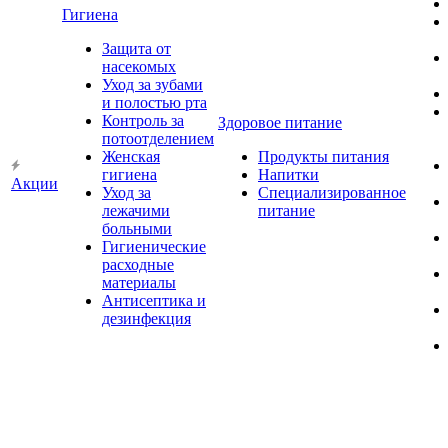
Гигиена
Защита от
насекомых
Уход за зубами
и полостью рта
Контроль за
Здоровое питание
потоотделением
Женская
Продукты питания
гигиена
Напитки
Акции
Уход за
Специализированное
лежачими
питание
больными
Гигиенические
расходные
материалы
Антисептика и
дезинфекция