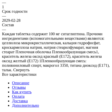
—
1
Срок годности
—
2029-02-28
Состав
—
Каждая таблетка содержит 100 мг ситаглиптина. Прочими
ингредиентами (вспомогательными веществами) являются:
целлюлоза микрокристаллическая, кальция гидрофосфат,
кроскармеллоза натрия, натрия стеарилфумарат, магния
стеарат Пленочная оболочка Пленкообразующая смесь1,
краситель железа оксид красный (Е172), краситель железа
оксид желтый (Е172) 1Пленкообразующая смесь:
поливиниловый спирт, макрогол 3350, титана диоксид (Е171),
тальк. Свернуть
Все характеристики
Описание
Отзывы
Как купить
Оплата
Доставка
Дополнительно