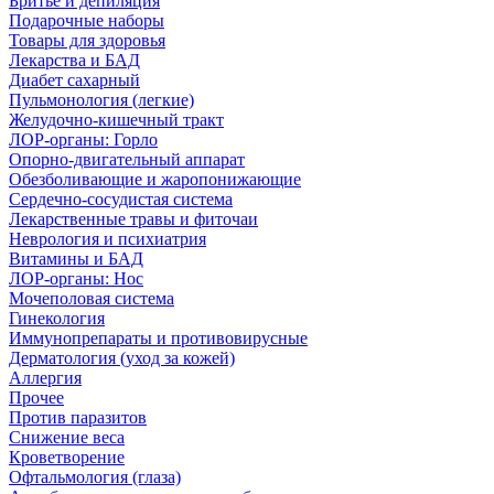
Бритье и депиляция
Подарочные наборы
Товары для здоровья
Лекарства и БАД
Диабет сахарный
Пульмонология (легкие)
Желудочно-кишечный тракт
ЛОР-органы: Горло
Опорно-двигательный аппарат
Обезболивающие и жаропонижающие
Сердечно-сосудистая система
Лекарственные травы и фиточаи
Неврология и психиатрия
Витамины и БАД
ЛОР-органы: Нос
Мочеполовая система
Гинекология
Иммунопрепараты и противовирусные
Дерматология (уход за кожей)
Аллергия
Прочее
Против паразитов
Снижение веса
Кроветворение
Офтальмология (глаза)