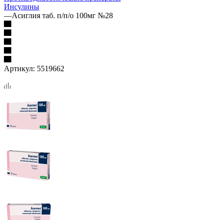
Инсулины
—
Асиглия таб. п/п/о 100мг №28
Артикул:
5519662