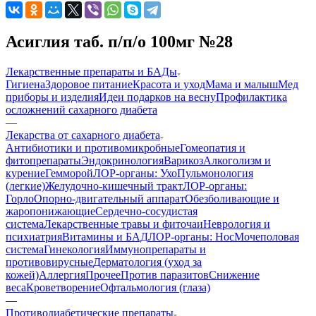
Асиглия таб. п/п/о 100мг №28
Лекарственные препараты и БАДы
Гигиена
Здоровое питание
Красота и уход
Мама и малыш
Мед
приборы и изделия
Идеи подарков на весну
Профилактика
осложнений сахарного диабета
—
Лекарства от сахарного диабета
Антибиотики и противомикробные
Гомеопатия и
фитопрепараты
Эндокринология
Варикоз
Алкоголизм и
курение
Гемморой
ЛОР-органы: Ухо
Пульмонология
(легкие)
Желудочно-кишечный тракт
ЛОР-органы:
Горло
Опорно-двигательный аппарат
Обезболивающие и
жаропонижающие
Сердечно-сосудистая
система
Лекарственные травы и фиточаи
Неврология и
психиатрия
Витамины и БАД
ЛОР-органы: Нос
Мочеполовая
система
Гинекология
Иммунопрепараты и
противовирусные
Дерматология (уход за
кожей)
Аллергия
Прочее
Против паразитов
Снижение
веса
Кроветворение
Офтальмология (глаза)
—
Противодиабетические препараты