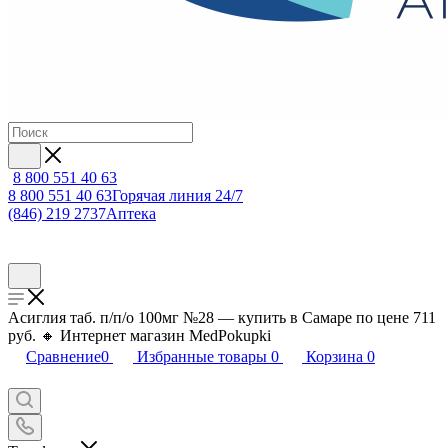
8 800 551 40 63
8 800 551 40 63
Горячая линия 24/7
(846) 219 2737
Аптека
Асиглия таб. п/п/о 100мг №28 — купить в Самаре по цене 711
руб. 🔸 Интернет магазин MedPokupki
Сравнение
0
Избранные товары
0
Корзина
0