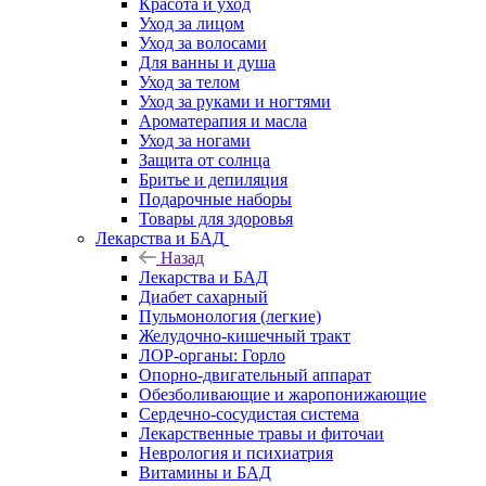
Красота и уход
Уход за лицом
Уход за волосами
Для ванны и душа
Уход за телом
Уход за руками и ногтями
Ароматерапия и масла
Уход за ногами
Защита от солнца
Бритье и депиляция
Подарочные наборы
Товары для здоровья
Лекарства и БАД
Назад
Лекарства и БАД
Диабет сахарный
Пульмонология (легкие)
Желудочно-кишечный тракт
ЛОР-органы: Горло
Опорно-двигательный аппарат
Обезболивающие и жаропонижающие
Сердечно-сосудистая система
Лекарственные травы и фиточаи
Неврология и психиатрия
Витамины и БАД