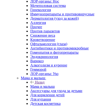
ЛОР-органы: Нос
Мочеполовая система
Гинекология
Иммунопрепараты и противовирусные
Дерматология (уход за кожей)
Аллергия
Прочее
Против паразитов
Снижение веса
Кроветворение
Офтальмология (глаза)
Антибиотики и противомикробные
Гомеопатия и фитопрепараты
Эндокринология
Варикоз
Алкоголизм и курение
Гемморой
ЛОР-органы: Ухо
Мама и малыш
Назад
Мама и малыш
Аксессуары для ухода за детьми
Для кормления детей
Для купания
Детская косметика