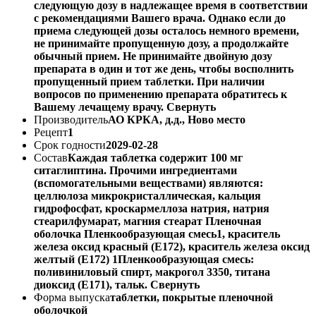
следующую дозу в надлежащее время в соответствии
с рекомендациями Вашего врача. Однако если до
приема следующей дозы осталось немного времени,
не принимайте пропущенную дозу, а продолжайте
обычный прием. Не принимайте двойную дозу
препарата в один и тот же день, чтобы восполнить
пропущенный прием таблетки. При наличии
вопросов по применению препарата обратитесь к
Вашему лечащему врачу. Свернуть
Производитель
АО КРКА, д.д., Ново место
Рецепт
1
Срок годности
2029-02-28
Состав
Каждая таблетка содержит 100 мг
ситаглиптина. Прочими ингредиентами
(вспомогательными веществами) являются:
целлюлоза микрокристаллическая, кальция
гидрофосфат, кроскармеллоза натрия, натрия
стеарилфумарат, магния стеарат Пленочная
оболочка Пленкообразующая смесь1, краситель
железа оксид красный (Е172), краситель железа оксид
желтый (Е172) 1Пленкообразующая смесь:
поливиниловый спирт, макрогол 3350, титана
диоксид (Е171), тальк. Свернуть
Форма выпуска
таблетки, покрытые пленочной
оболочкой