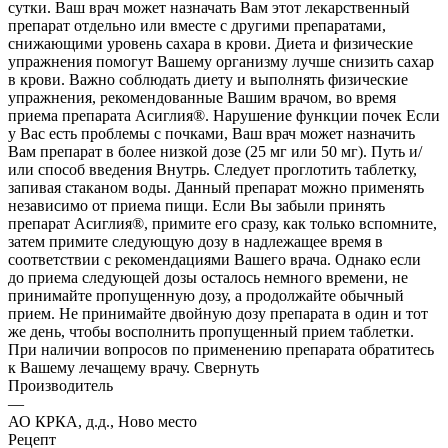
сутки. Ваш врач может назначать Вам этот лекарственный
препарат отдельно или вместе с другими препаратами,
снижающими уровень сахара в крови. Диета и физические
упражнения помогут Вашему организму лучше снизить сахар
в крови. Важно соблюдать диету и выполнять физические
упражнения, рекомендованные Вашим врачом, во время
приема препарата Асиглия®. Нарушение функции почек Если
у Вас есть проблемы с почками, Ваш врач может назначить
Вам препарат в более низкой дозе (25 мг или 50 мг). Путь и/
или способ введения Внутрь. Следует проглотить таблетку,
запивая стаканом воды. Данный препарат можно применять
независимо от приема пищи. Если Вы забыли принять
препарат Асиглия®, примите его сразу, как только вспомните,
затем примите следующую дозу в надлежащее время в
соответствии с рекомендациями Вашего врача. Однако если
до приема следующей дозы осталось немного времени, не
принимайте пропущенную дозу, а продолжайте обычный
прием. Не принимайте двойную дозу препарата в один и тот
же день, чтобы восполнить пропущенный прием таблетки.
При наличии вопросов по применению препарата обратитесь
к Вашему лечащему врачу. Свернуть
Производитель
—
АО КРКА, д.д., Ново место
Рецепт