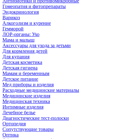
Антибиотики и противомикробные
Гомеопатия и фитопрепараты
Эндокринология
Варикоз
Алкоголизм и курение
Гемморой
ЛОР-органы: Ухо
Мама и малыш
Аксессуары для ухода за детьми
Для кормления детей
Для купания
Детская косметика
Детская гигиена
Мамам и беременным
Детское питание
Мед приборы и изделия
Расходные медицинские материалы
Медицинские изделия
Медицинская техника
Интимные изделия
Лечебное белье
Диагностические тест-полоски
Ортопедия
Сопутствующие товары
Оптика