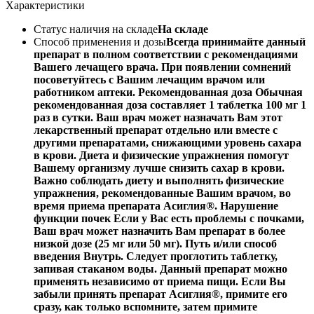
Характеристики
Статус наличия на складе
На складе
Способ применения и дозы
Всегда принимайте данный
препарат в полном соответствии с рекомендациями
Вашего лечащего врача. При появлении сомнений
посоветуйтесь с Вашим лечащим врачом или
работником аптеки. Рекомендованная доза Обычная
рекомендованная доза составляет 1 таблетка 100 мг 1
раз в сутки. Ваш врач может назначать Вам этот
лекарственный препарат отдельно или вместе с
другими препаратами, снижающими уровень сахара
в крови. Диета и физические упражнения помогут
Вашему организму лучше снизить сахар в крови.
Важно соблюдать диету и выполнять физические
упражнения, рекомендованные Вашим врачом, во
время приема препарата Асиглия®. Нарушение
функции почек Если у Вас есть проблемы с почками,
Ваш врач может назначить Вам препарат в более
низкой дозе (25 мг или 50 мг). Путь и/или способ
введения Внутрь. Следует проглотить таблетку,
запивая стаканом воды. Данный препарат можно
применять независимо от приема пищи. Если Вы
забыли принять препарат Асиглия®, примите его
сразу, как только вспомните, затем примите