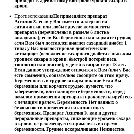
приводят к адекватному контролю уровня сахара в
крови.
Противопоказания
Не применяйте препарат
Асиглия®: если у Вас имеется аллергия на
ситаглиптин или любые другие компоненты
препарата (перечислены в разделе 6 листка-
вкладыша); если Вы беременны или кормите грудью;
если Вам был поставлен диагноз сахарный диабет 1
типа; у Вас диагностирован диабетический
кетоацидоз (осложнение сахарного диабета с высоким
уровнем сахара в крови, быстрой потерей веса,
тошнотой или рвотой); у детей в возрасте до 18 лет.
Если данное утверждение относится к Вам (или у Вас
есть сомнения), обязательно сообщите об этом врачу.
Беременность и грудное вскармливание Если Вы
беременны или кормите грудью, думаете, что
забеременели, или планируете беременность, перед
началом применения препарата проконсультируйтесь
с лечащим врачом. Беременность Нет данных о
безопасности применения ситаглиптина у
беременных. Препарат Асиглия®, как и другие
пероральные препараты, снижающие уровень сахара
в крови, не рекомендуется применять во время
беременности. Грудное вскармливание Неизвестно,