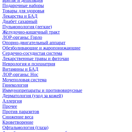
Бритье и депиляция
Подарочные наборы
Товары для здоровья
Лекарства и БАД
Диабет сахарный
Пульмонология (легкие)
Желудочно-кишечный тракт
ЛОР-органы: Горло
Опорно-двигательный аппарат
Обезболивающие и жаропонижающие
Сердечно-сосудистая система
Лекарственные травы и фиточаи
Неврология и психиатрия
Витамины и БАД
ЛОР-органы: Нос
Мочеполовая система
Гинекология
Иммунопрепараты и противовирусные
Дерматология (уход за кожей)
Аллергия
Прочее
Против паразитов
Снижение веса
Кроветворение
Офтальмология (глаза)