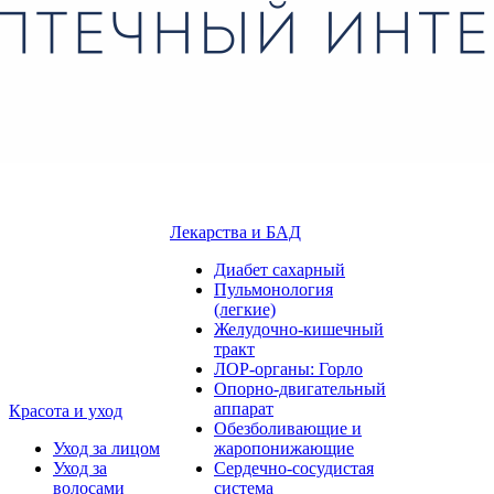
Лекарства и БАД
Диабет сахарный
Пульмонология
(легкие)
Желудочно-кишечный
тракт
ЛОР-органы: Горло
Опорно-двигательный
аппарат
Красота и уход
Обезболивающие и
Уход за лицом
жаропонижающие
Уход за
Сердечно-сосудистая
волосами
система