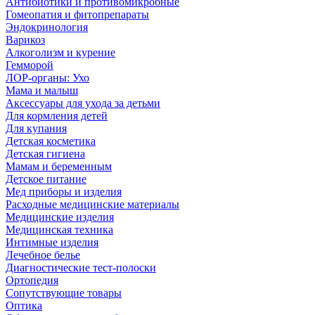
Антибиотики и противомикробные
Гомеопатия и фитопрепараты
Эндокринология
Варикоз
Алкоголизм и курение
Гемморой
ЛОР-органы: Ухо
Мама и малыш
Аксессуары для ухода за детьми
Для кормления детей
Для купания
Детская косметика
Детская гигиена
Мамам и беременным
Детское питание
Мед приборы и изделия
Расходные медицинские материалы
Медицинские изделия
Медицинская техника
Интимные изделия
Лечебное белье
Диагностические тест-полоски
Ортопедия
Сопутствующие товары
Оптика