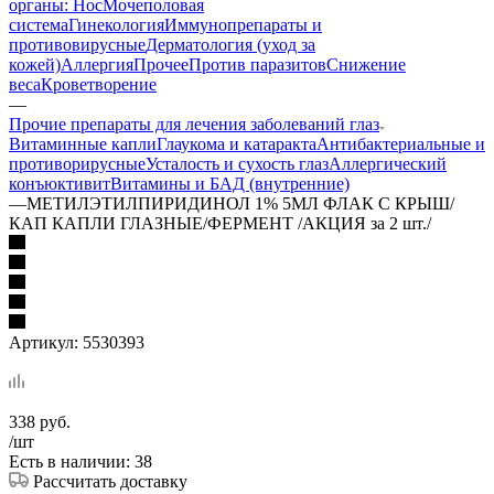
органы: Нос
Мочеполовая
система
Гинекология
Иммунопрепараты и
противовирусные
Дерматология (уход за
кожей)
Аллергия
Прочее
Против паразитов
Снижение
веса
Кроветворение
—
Прочие препараты для лечения заболеваний глаз
Витаминные капли
Глаукома и катаракта
Антибактериальные и
противорирусные
Усталость и сухость глаз
Аллергический
конъюктивит
Витамины и БАД (внутренние)
—
МЕТИЛЭТИЛПИРИДИНОЛ 1% 5МЛ ФЛАК С КРЫШ/
КАП КАПЛИ ГЛАЗНЫЕ/ФЕРМЕНТ /АКЦИЯ за 2 шт./
Артикул:
5530393
338
руб.
/шт
Есть в наличии: 38
Рассчитать доставку