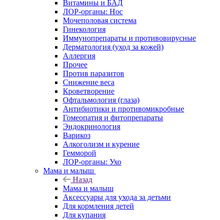
Витамины и БАД
ЛОР-органы: Нос
Мочеполовая система
Гинекология
Иммунопрепараты и противовирусные
Дерматология (уход за кожей)
Аллергия
Прочее
Против паразитов
Снижение веса
Кроветворение
Офтальмология (глаза)
Антибиотики и противомикробные
Гомеопатия и фитопрепараты
Эндокринология
Варикоз
Алкоголизм и курение
Гемморой
ЛОР-органы: Ухо
Мама и малыш
Назад
Мама и малыш
Аксессуары для ухода за детьми
Для кормления детей
Для купания