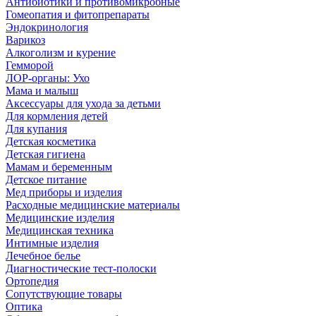
Антибиотики и противомикробные
Гомеопатия и фитопрепараты
Эндокринология
Варикоз
Алкоголизм и курение
Гемморой
ЛОР-органы: Ухо
Мама и малыш
Аксессуары для ухода за детьми
Для кормления детей
Для купания
Детская косметика
Детская гигиена
Мамам и беременным
Детское питание
Мед приборы и изделия
Расходные медицинские материалы
Медицинские изделия
Медицинская техника
Интимные изделия
Лечебное белье
Диагностические тест-полоски
Ортопедия
Сопутствующие товары
Оптика