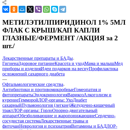
МЕТИЛЭТИЛПИРИДИНОЛ 1% 5МЛ
ФЛАК С КРЫШ/КАП КАПЛИ
ГЛАЗНЫЕ/ФЕРМЕНТ /АКЦИЯ за 2
шт./
Лекарственные препараты и БАДы
Гигиена
Здоровое питание
Красота и уход
Мама и малыш
Мед
приборы и изделия
Идеи подарков на весну
Профилактика
осложнений сахарного диабета
—
Офтальмологические средства
Антибиотики и противомикробные
Гомеопатия и
фитопрепараты
Эндокринология
Варикоз
Алкоголизм и
курение
Гемморой
ЛОР-органы: Ухо
Диабет
сахарный
Пульмонология (легкие)
Желудочно-кишечный
тракт
ЛОР-органы: Горло
Опорно-двигательный
аппарат
Обезболивающие и жаропонижающие
Сердечно-
сосудистая система
Лекарственные травы и
фиточаи
Неврология и психиатрия
Витамины и БАД
ЛОР-