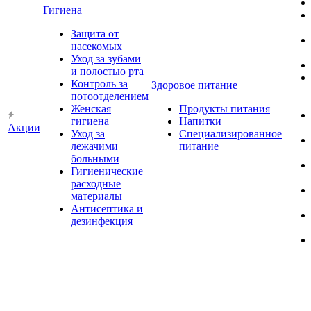
Гигиена
Защита от
насекомых
Уход за зубами
и полостью рта
Контроль за
Здоровое питание
потоотделением
Женская
Продукты питания
гигиена
Напитки
Акции
Уход за
Специализированное
лежачими
питание
больными
Гигиенические
расходные
материалы
Антисептика и
дезинфекция