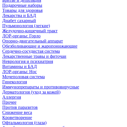
Бритье и депиляция
Подарочные наборы
Товары для здоровья
Лекарства и БАД
Диабет сахарный
Пульмонология (легкие)
Желудочно-кишечный тракт
ЛОР-органы: Горло
Опорно-двигательный аппарат
Обезболивающие и жаропонижающие
Сердечно-сосудистая система
Лекарственные травы и фиточаи
Неврология и психиатрия
Витамины и БАД
ЛОР-органы: Нос
Мочеполовая система
Гинекология
Иммунопрепараты и противовирусные
Дерматология (уход за кожей)
Аллергия
Прочее
Против паразитов
Снижение веса
Кроветворение
Офтальмология (глаза)