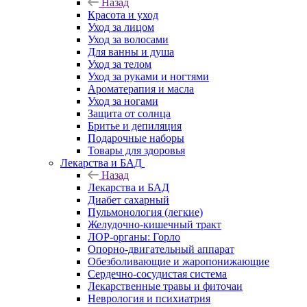
Назад
Красота и уход
Уход за лицом
Уход за волосами
Для ванны и душа
Уход за телом
Уход за руками и ногтями
Ароматерапия и масла
Уход за ногами
Защита от солнца
Бритье и депиляция
Подарочные наборы
Товары для здоровья
Лекарства и БАД
Назад
Лекарства и БАД
Диабет сахарный
Пульмонология (легкие)
Желудочно-кишечный тракт
ЛОР-органы: Горло
Опорно-двигательный аппарат
Обезболивающие и жаропонижающие
Сердечно-сосудистая система
Лекарственные травы и фиточаи
Неврология и психиатрия