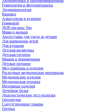
Антибиотики и противомикробные
Гомеопатия и фитопрепараты
Эндокринология
Варикоз
Алкоголизм и курение
Гемморой
ЛОР-органы: Ухо
Мама и малыш
Аксессуары для ухода за детьми
Для кормления детей
Для купания
Детская косметика
Детская гигиена
Мамам и беременным
Детское питание
Мед приборы и изделия
Расходные медицинские материалы
Медицинские изделия
Медицинская техника
Интимные изделия
Лечебное белье
Диагностические тест-полоски
Ортопедия
Сопутствующие товары
Оптика