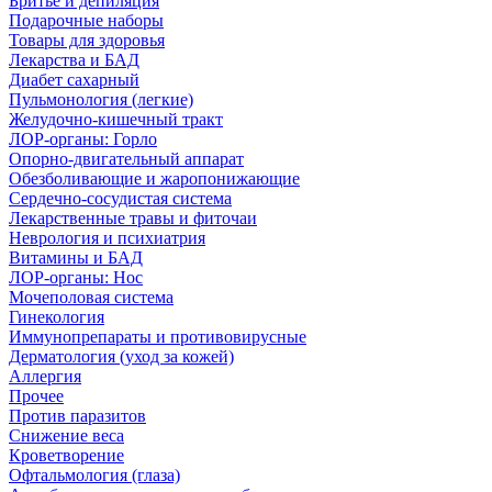
Бритье и депиляция
Подарочные наборы
Товары для здоровья
Лекарства и БАД
Диабет сахарный
Пульмонология (легкие)
Желудочно-кишечный тракт
ЛОР-органы: Горло
Опорно-двигательный аппарат
Обезболивающие и жаропонижающие
Сердечно-сосудистая система
Лекарственные травы и фиточаи
Неврология и психиатрия
Витамины и БАД
ЛОР-органы: Нос
Мочеполовая система
Гинекология
Иммунопрепараты и противовирусные
Дерматология (уход за кожей)
Аллергия
Прочее
Против паразитов
Снижение веса
Кроветворение
Офтальмология (глаза)