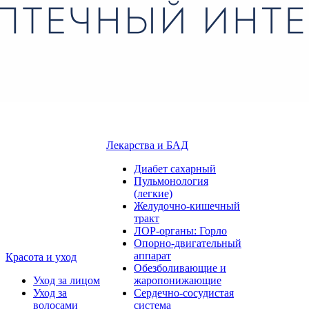
Лекарства и БАД
Диабет сахарный
Пульмонология
(легкие)
Желудочно-кишечный
тракт
ЛОР-органы: Горло
Опорно-двигательный
аппарат
Красота и уход
Обезболивающие и
Уход за лицом
жаропонижающие
Уход за
Сердечно-сосудистая
волосами
система