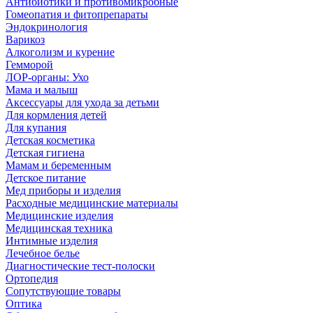
Антибиотики и противомикробные
Гомеопатия и фитопрепараты
Эндокринология
Варикоз
Алкоголизм и курение
Гемморой
ЛОР-органы: Ухо
Мама и малыш
Аксессуары для ухода за детьми
Для кормления детей
Для купания
Детская косметика
Детская гигиена
Мамам и беременным
Детское питание
Мед приборы и изделия
Расходные медицинские материалы
Медицинские изделия
Медицинская техника
Интимные изделия
Лечебное белье
Диагностические тест-полоски
Ортопедия
Сопутствующие товары
Оптика