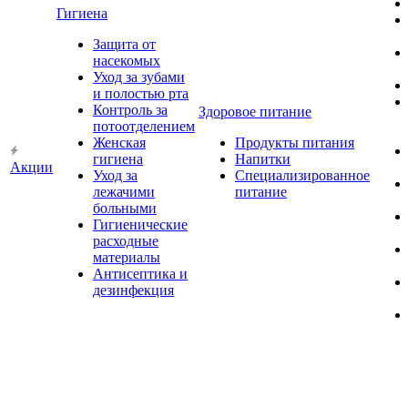
Гигиена
Защита от
насекомых
Уход за зубами
и полостью рта
Контроль за
Здоровое питание
потоотделением
Женская
Продукты питания
гигиена
Напитки
Акции
Уход за
Специализированное
лежачими
питание
больными
Гигиенические
расходные
материалы
Антисептика и
дезинфекция