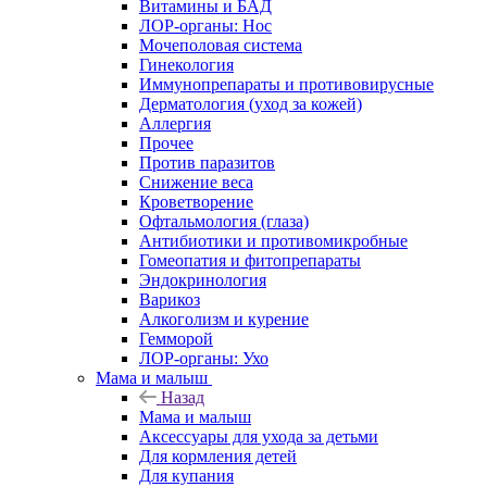
Витамины и БАД
ЛОР-органы: Нос
Мочеполовая система
Гинекология
Иммунопрепараты и противовирусные
Дерматология (уход за кожей)
Аллергия
Прочее
Против паразитов
Снижение веса
Кроветворение
Офтальмология (глаза)
Антибиотики и противомикробные
Гомеопатия и фитопрепараты
Эндокринология
Варикоз
Алкоголизм и курение
Гемморой
ЛОР-органы: Ухо
Мама и малыш
Назад
Мама и малыш
Аксессуары для ухода за детьми
Для кормления детей
Для купания