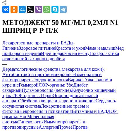
МЕТОДЖЕКТ 50 МГ/МЛ 0,2МЛ N1
ШПРИЦ Р-Р П/К
Лекарственные препараты и БАДы
Гигиена
Здоровое питание
Красота и уход
Мама и малыш
Мед
приборы и изделия
Идеи подарков на весну
Профилактика
осложнений сахарного диабета
—
Дерматологические средства (лекарства для кожи)
Антибиотики и противомикробные
Гомеопатия и
фитопрепараты
Эндокринология
Варикоз
Алкоголизм и
курение
Гемморой
ЛОР-органы: Ухо
Диабет
сахарный
Пульмонология (легкие)
Желудочно-кишечный
тракт
ЛОР-органы: Горло
Опорно-двигательный
аппарат
Обезболивающие и жаропонижающие
Сердечно-
сосудистая система
Лекарственные травы и
фиточаи
Неврология и психиатрия
Витамины и БАД
ЛОР-
органы: Нос
Мочеполовая
система
Гинекология
Иммунопрепараты и
противовирусные
Аллергия
Прочее
Против