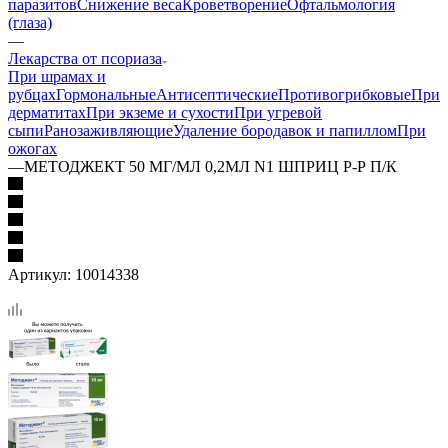
паразитов
Снижение веса
Кроветворение
Офтальмология
(глаза)
—
Лекарства от псориаза
При шрамах и
рубцах
Гормональные
Антисептические
Противогрибковые
При
дерматитах
При экземе и сухости
При угревой
сыпи
Ранозаживляющие
Удаление бородавок и папиллом
При
ожогах
—
МЕТОДЖЕКТ 50 МГ/МЛ 0,2МЛ N1 ШПРИЦ Р-Р П/К
Артикул:
10014338