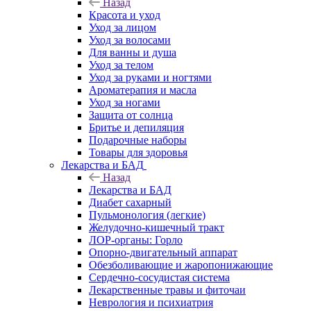
Назад
Красота и уход
Уход за лицом
Уход за волосами
Для ванны и душа
Уход за телом
Уход за руками и ногтями
Ароматерапия и масла
Уход за ногами
Защита от солнца
Бритье и депиляция
Подарочные наборы
Товары для здоровья
Лекарства и БАД
Назад
Лекарства и БАД
Диабет сахарный
Пульмонология (легкие)
Желудочно-кишечный тракт
ЛОР-органы: Горло
Опорно-двигательный аппарат
Обезболивающие и жаропонижающие
Сердечно-сосудистая система
Лекарственные травы и фиточаи
Неврология и психиатрия