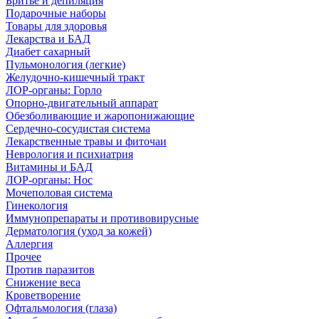
Бритье и депиляция
Подарочные наборы
Товары для здоровья
Лекарства и БАД
Диабет сахарный
Пульмонология (легкие)
Желудочно-кишечный тракт
ЛОР-органы: Горло
Опорно-двигательный аппарат
Обезболивающие и жаропонижающие
Сердечно-сосудистая система
Лекарственные травы и фиточаи
Неврология и психиатрия
Витамины и БАД
ЛОР-органы: Нос
Мочеполовая система
Гинекология
Иммунопрепараты и противовирусные
Дерматология (уход за кожей)
Аллергия
Прочее
Против паразитов
Снижение веса
Кроветворение
Офтальмология (глаза)