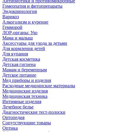
Антибиотики и противомикробные
Гомеопатия и фитопрепараты
Эндокринология
Варикоз
Алкоголизм и курение
Гемморой
ЛОР-органы: Ухо
Мама и малыш
Аксессуары для ухода за детьми
Для кормления детей
Для купания
Детская косметика
Детская гигиена
Мамам и беременным
Детское питание
Мед приборы и изделия
Расходные медицинские материалы
Медицинские изделия
Медицинская техника
Интимные изделия
Лечебное белье
Диагностические тест-полоски
Ортопедия
Сопутствующие товары
Оптика