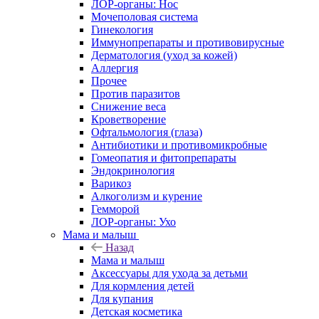
ЛОР-органы: Нос
Мочеполовая система
Гинекология
Иммунопрепараты и противовирусные
Дерматология (уход за кожей)
Аллергия
Прочее
Против паразитов
Снижение веса
Кроветворение
Офтальмология (глаза)
Антибиотики и противомикробные
Гомеопатия и фитопрепараты
Эндокринология
Варикоз
Алкоголизм и курение
Гемморой
ЛОР-органы: Ухо
Мама и малыш
Назад
Мама и малыш
Аксессуары для ухода за детьми
Для кормления детей
Для купания
Детская косметика