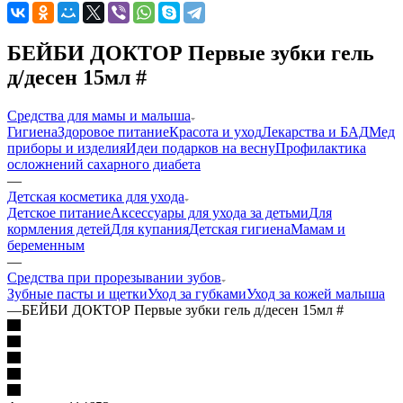
БЕЙБИ ДОКТОР Первые зубки гель
д/десен 15мл #
Средства для мамы и малыша
Гигиена
Здоровое питание
Красота и уход
Лекарства и БАД
Мед
приборы и изделия
Идеи подарков на весну
Профилактика
осложнений сахарного диабета
—
Детская косметика для ухода
Детское питание
Аксессуары для ухода за детьми
Для
кормления детей
Для купания
Детская гигиена
Мамам и
беременным
—
Средства при прорезывании зубов
Зубные пасты и щетки
Уход за губками
Уход за кожей малыша
—
БЕЙБИ ДОКТОР Первые зубки гель д/десен 15мл #