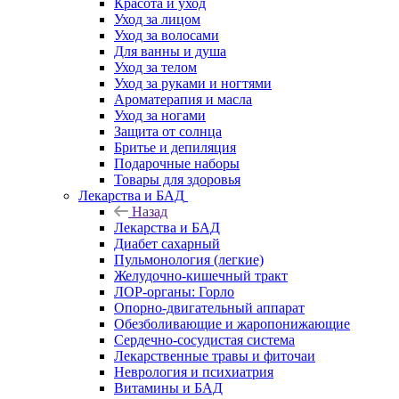
Красота и уход
Уход за лицом
Уход за волосами
Для ванны и душа
Уход за телом
Уход за руками и ногтями
Ароматерапия и масла
Уход за ногами
Защита от солнца
Бритье и депиляция
Подарочные наборы
Товары для здоровья
Лекарства и БАД
Назад
Лекарства и БАД
Диабет сахарный
Пульмонология (легкие)
Желудочно-кишечный тракт
ЛОР-органы: Горло
Опорно-двигательный аппарат
Обезболивающие и жаропонижающие
Сердечно-сосудистая система
Лекарственные травы и фиточаи
Неврология и психиатрия
Витамины и БАД