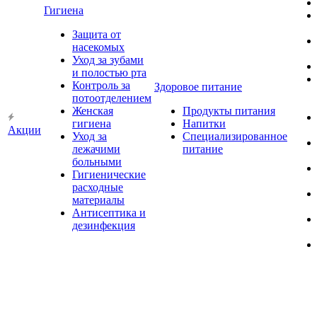
Гигиена
Защита от
насекомых
Уход за зубами
и полостью рта
Контроль за
Здоровое питание
потоотделением
Женская
Продукты питания
гигиена
Напитки
Акции
Уход за
Специализированное
лежачими
питание
больными
Гигиенические
расходные
материалы
Антисептика и
дезинфекция