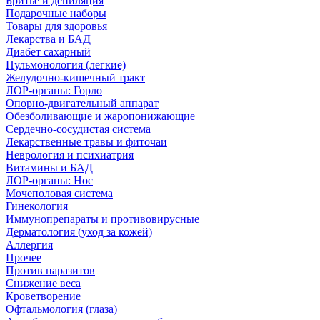
Бритье и депиляция
Подарочные наборы
Товары для здоровья
Лекарства и БАД
Диабет сахарный
Пульмонология (легкие)
Желудочно-кишечный тракт
ЛОР-органы: Горло
Опорно-двигательный аппарат
Обезболивающие и жаропонижающие
Сердечно-сосудистая система
Лекарственные травы и фиточаи
Неврология и психиатрия
Витамины и БАД
ЛОР-органы: Нос
Мочеполовая система
Гинекология
Иммунопрепараты и противовирусные
Дерматология (уход за кожей)
Аллергия
Прочее
Против паразитов
Снижение веса
Кроветворение
Офтальмология (глаза)