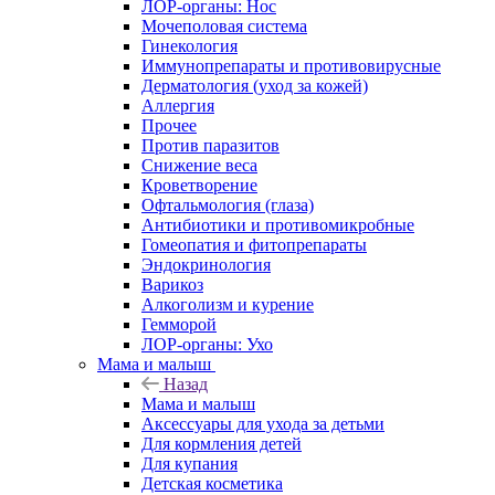
ЛОР-органы: Нос
Мочеполовая система
Гинекология
Иммунопрепараты и противовирусные
Дерматология (уход за кожей)
Аллергия
Прочее
Против паразитов
Снижение веса
Кроветворение
Офтальмология (глаза)
Антибиотики и противомикробные
Гомеопатия и фитопрепараты
Эндокринология
Варикоз
Алкоголизм и курение
Гемморой
ЛОР-органы: Ухо
Мама и малыш
Назад
Мама и малыш
Аксессуары для ухода за детьми
Для кормления детей
Для купания
Детская косметика