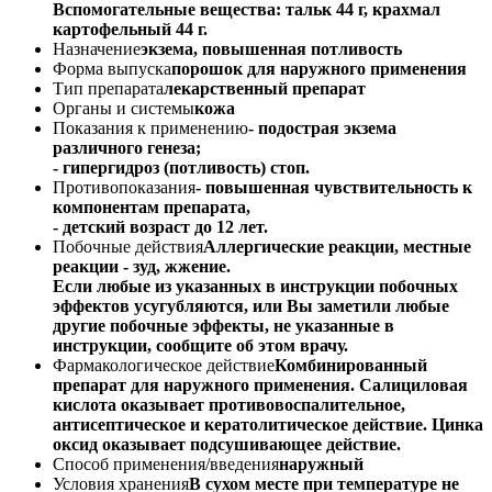
Вспомогательные вещества: тальк 44 г, крахмал
картофельный 44 г.
Назначение
экзема, повышенная потливость
Форма выпуска
порошок для наружного применения
Тип препарата
лекарственный препарат
Органы и системы
кожа
Показания к применению
- подострая экзема
различного генеза;
- гипергидроз (потливость) стоп.
Противопоказания
- повышенная чувствительность к
компонентам препарата,
- детский возраст до 12 лет.
Побочные действия
Аллергические реакции, местные
реакции - зуд, жжение.
Если любые из указанных в инструкции побочных
эффектов усугубляются, или Вы заметили любые
другие побочные эффекты, не указанные в
инструкции, сообщите об этом врачу.
Фармакологическое действие
Комбинированный
препарат для наружного применения. Салициловая
кислота оказывает противовоспалительное,
антисептическое и кератолитическое действие. Цинка
оксид оказывает подсушивающее действие.
Способ применения/введения
наружный
Условия хранения
В сухом месте при температуре не