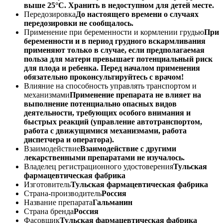
выше 25°С. Хранить в недоступном для детей месте.
Передозировка
До настоящего времени о случаях
передозировки не сообщалось.
Применение при беременности и кормлении грудью
При
беременности и в период грудного вскармливания
применяют только в случае, если предполагаемая
польза для матери превышает потенциальный риск
для плода и ребенка. Перед началом применения
обязательно проконсультируйтесь с врачом!
Влияние на способность управлять транспортом и
механизмами
Применение препарата не влияет на
выполнение потенциально опасных видов
деятельности, требующих особого внимания и
быстрых реакций (управление автотранспортом,
работа с движущимися механизмами, работа
диспетчера и оператора).
Взаимодействие
Взаимодействие с другими
лекарственными препаратами не изучалось.
Владелец регистрационного удостоверения
Тульская
фармацевтическая фабрика
Изготовитель
Тульская фармацевтическая фабрика
Страна-производитель
Россия
Название препарата
Гальманин
Страна бренда
Россия
Фасовщик
Тульская фармацевтическая фабрика