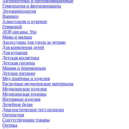
Антибиотики и противомикробные
Гомеопатия и фитопрепараты
Эндокринология
Варикоз
Алкоголизм и курение
Гемморой
ЛОР-органы: Ухо
Мама и малыш
Аксессуары для ухода за детьми
Для кормления детей
Для купания
Детская косметика
Детская гигиена
Мамам и беременным
Детское питание
Мед приборы и изделия
Расходные медицинские материалы
Медицинские изделия
Медицинская техника
Интимные изделия
Лечебное белье
Диагностические тест-полоски
Ортопедия
Сопутствующие товары
Оптика