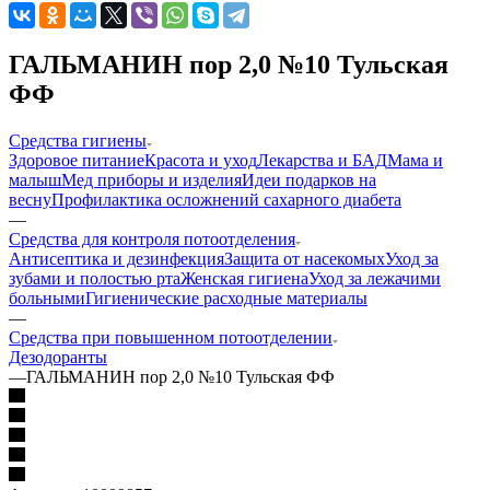
ГАЛЬМАНИН пор 2,0 №10 Тульская
ФФ
Средства гигиены
Здоровое питание
Красота и уход
Лекарства и БАД
Мама и
малыш
Мед приборы и изделия
Идеи подарков на
весну
Профилактика осложнений сахарного диабета
—
Средства для контроля потоотделения
Антисептика и дезинфекция
Защита от насекомых
Уход за
зубами и полостью рта
Женская гигиена
Уход за лежачими
больными
Гигиенические расходные материалы
—
Средства при повышенном потоотделении
Дезодоранты
—
ГАЛЬМАНИН пор 2,0 №10 Тульская ФФ