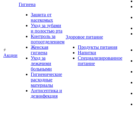
Гигиена
Защита от
насекомых
Уход за зубами
и полостью рта
Контроль за
Здоровое питание
потоотделением
Женская
Продукты питания
гигиена
Напитки
Акции
Уход за
Специализированное
лежачими
питание
больными
Гигиенические
расходные
материалы
Антисептика и
дезинфекция