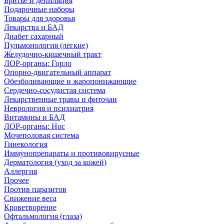
Бритье и депиляция
Подарочные наборы
Товары для здоровья
Лекарства и БАД
Диабет сахарный
Пульмонология (легкие)
Желудочно-кишечный тракт
ЛОР-органы: Горло
Опорно-двигательный аппарат
Обезболивающие и жаропонижающие
Сердечно-сосудистая система
Лекарственные травы и фиточаи
Неврология и психиатрия
Витамины и БАД
ЛОР-органы: Нос
Мочеполовая система
Гинекология
Иммунопрепараты и противовирусные
Дерматология (уход за кожей)
Аллергия
Прочее
Против паразитов
Снижение веса
Кроветворение
Офтальмология (глаза)