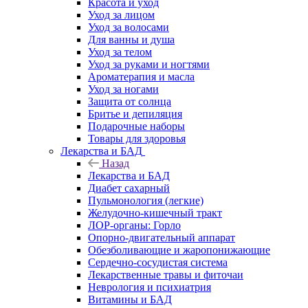
Красота и уход
Уход за лицом
Уход за волосами
Для ванны и душа
Уход за телом
Уход за руками и ногтями
Ароматерапия и масла
Уход за ногами
Защита от солнца
Бритье и депиляция
Подарочные наборы
Товары для здоровья
Лекарства и БАД
Назад
Лекарства и БАД
Диабет сахарный
Пульмонология (легкие)
Желудочно-кишечный тракт
ЛОР-органы: Горло
Опорно-двигательный аппарат
Обезболивающие и жаропонижающие
Сердечно-сосудистая система
Лекарственные травы и фиточаи
Неврология и психиатрия
Витамины и БАД