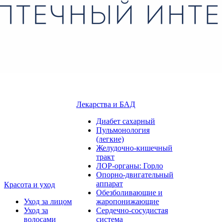
Лекарства и БАД
Диабет сахарный
Пульмонология
(легкие)
Желудочно-кишечный
тракт
ЛОР-органы: Горло
Опорно-двигательный
аппарат
Красота и уход
Обезболивающие и
Уход за лицом
жаропонижающие
Уход за
Сердечно-сосудистая
волосами
система