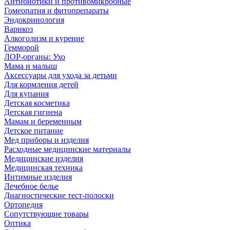
Антибиотики и противомикробные
Гомеопатия и фитопрепараты
Эндокринология
Варикоз
Алкоголизм и курение
Гемморой
ЛОР-органы: Ухо
Мама и малыш
Аксессуары для ухода за детьми
Для кормления детей
Для купания
Детская косметика
Детская гигиена
Мамам и беременным
Детское питание
Мед приборы и изделия
Расходные медицинские материалы
Медицинские изделия
Медицинская техника
Интимные изделия
Лечебное белье
Диагностические тест-полоски
Ортопедия
Сопутствующие товары
Оптика