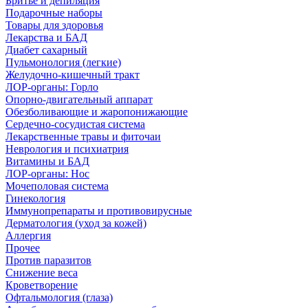
Бритье и депиляция
Подарочные наборы
Товары для здоровья
Лекарства и БАД
Диабет сахарный
Пульмонология (легкие)
Желудочно-кишечный тракт
ЛОР-органы: Горло
Опорно-двигательный аппарат
Обезболивающие и жаропонижающие
Сердечно-сосудистая система
Лекарственные травы и фиточаи
Неврология и психиатрия
Витамины и БАД
ЛОР-органы: Нос
Мочеполовая система
Гинекология
Иммунопрепараты и противовирусные
Дерматология (уход за кожей)
Аллергия
Прочее
Против паразитов
Снижение веса
Кроветворение
Офтальмология (глаза)