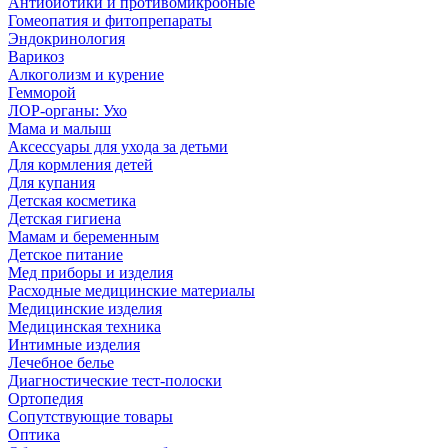
Антибиотики и противомикробные
Гомеопатия и фитопрепараты
Эндокринология
Варикоз
Алкоголизм и курение
Гемморой
ЛОР-органы: Ухо
Мама и малыш
Аксессуары для ухода за детьми
Для кормления детей
Для купания
Детская косметика
Детская гигиена
Мамам и беременным
Детское питание
Мед приборы и изделия
Расходные медицинские материалы
Медицинские изделия
Медицинская техника
Интимные изделия
Лечебное белье
Диагностические тест-полоски
Ортопедия
Сопутствующие товары
Оптика