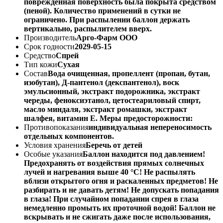
поврежденная поверхность была покрыта средством
(пеной). Количество применений в сутки не
ограничено. При распылении баллон держать
вертикально, распылителем вверх.
Производитель
Арго-Фарм ООО
Срок годности
2029-05-15
Средство
Спрей
Тип кожи
Сухая
Состав
Вода очищенная, пропеллент (пропан, бутан,
изобутан), Д-пантенол (декспантенол), воск
эмульсионный, экстракт подорожника, экстракт
череды, феноксиэтанол, цетостеариловый спирт,
масло миндаля, экстракт ромашки, экстракт
шалфея, витамин Е. Меры предосторожности:
Противопоказания
индивидуальная непереносимость
отдельных компонентов.
Условия хранения
Беречь от детей
Особые указания
Баллон находится под давлением!
Предохранять от воздействия прямых солнечных
лучей и нагревания выше 40 °C! Не распылять
вблизи открытого огня и раскаленных предметов! Не
разбирать и не давать детям! Не допускать попадания
в глаза! При случайном попадании спрея в глаза
немедленно промыть их проточной водой! Баллон не
вскрывать и не сжигать даже после использования,