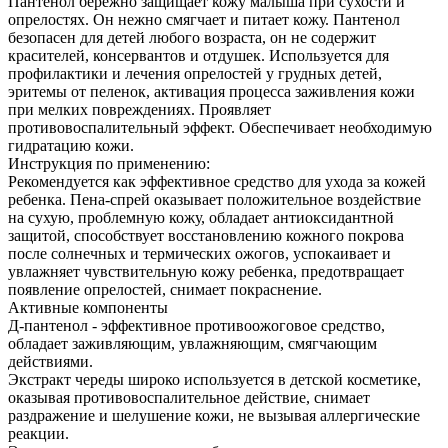
Пантенол бережно защищает кожу малыша при сухости и
опрелостях. Он нежно смягчает и питает кожу. Пантенол
безопасен для детей любого возраста, он не содержит
красителей, консервантов и отдушек. Используется для
профилактики и лечения опрелостей у грудных детей,
эритемы от пеленок, активация процесса заживления кожи
при мелких повреждениях. Проявляет
противовоспалительный эффект. Обеспечивает необходимую
гидратацию кожи.
Инструкция по применению:
Рекомендуется как эффективное средство для ухода за кожей
ребенка. Пена-спрей оказывает положительное воздействие
на сухую, проблемную кожу, обладает антиоксидантной
защитой, способствует восстановлению кожного покрова
после солнечных и термических ожогов, успокаивает и
увлажняет чувствительную кожу ребенка, предотвращает
появление опрелостей, снимает покраснение.
Активные компоненты
Д-пантенол - эффективное противоожоговое средство,
обладает заживляющим, увлажняющим, смягчающим
действиями.
Экстракт череды широко используется в детской косметике,
оказывая противовоспалительное действие, снимает
раздражение и шелушение кожи, не вызывая аллергические
реакции.