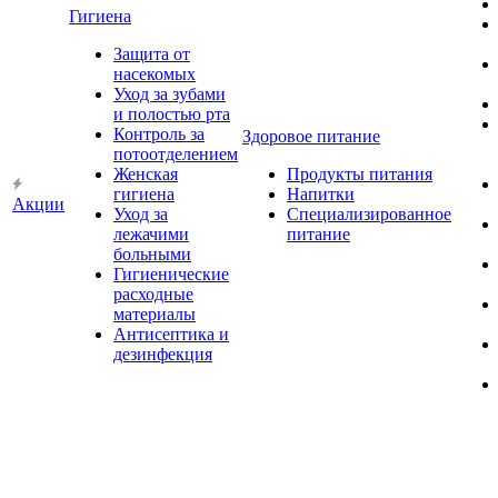
Гигиена
Защита от
насекомых
Уход за зубами
и полостью рта
Контроль за
Здоровое питание
потоотделением
Женская
Продукты питания
гигиена
Напитки
Акции
Уход за
Специализированное
лежачими
питание
больными
Гигиенические
расходные
материалы
Антисептика и
дезинфекция