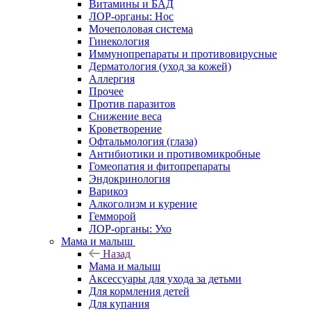
Витамины и БАД
ЛОР-органы: Нос
Мочеполовая система
Гинекология
Иммунопрепараты и противовирусные
Дерматология (уход за кожей)
Аллергия
Прочее
Против паразитов
Снижение веса
Кроветворение
Офтальмология (глаза)
Антибиотики и противомикробные
Гомеопатия и фитопрепараты
Эндокринология
Варикоз
Алкоголизм и курение
Гемморой
ЛОР-органы: Ухо
Мама и малыш
Назад
Мама и малыш
Аксессуары для ухода за детьми
Для кормления детей
Для купания