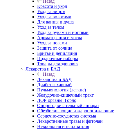
Назад
Красота и уход
Уход за лицом
Уход за волосами
Для ванны и душа
Уход за телом
Уход за руками и ногтями
Ароматерапия и масла
Уход за ногами
Защита от солнца
Бритье и депиляция
Подарочные наборы
Товары для здоровья
Лекарства и БАД
Назад
Лекарства и БАД
Диабет сахарный
Пульмонология (легкие)
Желудочно-кишечный тракт
ЛОР-органы: Горло
Опорно-двигательный аппарат
Обезболивающие и жаропонижающие
Сердечно-сосудистая система
Лекарственные травы и фиточаи
Неврология и психиатрия