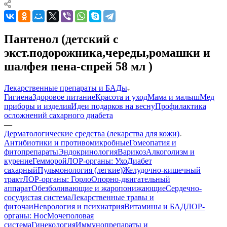
Пантенол (детский с
экст.подорожника,череды,ромашки и
шалфея пена-спрей 58 мл )
Лекарственные препараты и БАДы
Гигиена
Здоровое питание
Красота и уход
Мама и малыш
Мед
приборы и изделия
Идеи подарков на весну
Профилактика
осложнений сахарного диабета
—
Дерматологические средства (лекарства для кожи)
Антибиотики и противомикробные
Гомеопатия и
фитопрепараты
Эндокринология
Варикоз
Алкоголизм и
курение
Гемморой
ЛОР-органы: Ухо
Диабет
сахарный
Пульмонология (легкие)
Желудочно-кишечный
тракт
ЛОР-органы: Горло
Опорно-двигательный
аппарат
Обезболивающие и жаропонижающие
Сердечно-
сосудистая система
Лекарственные травы и
фиточаи
Неврология и психиатрия
Витамины и БАД
ЛОР-
органы: Нос
Мочеполовая
система
Гинекология
Иммунопрепараты и