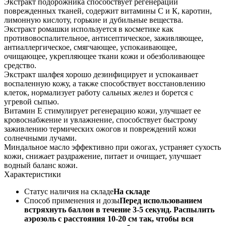
Экстракт подорожника способствует регенерации
поврежденных тканей, содержит витамины С и К, каротин,
лимонную кислоту, горькие и дубильные вещества.
Экстракт ромашки используется в косметике как
противовоспалительное, антисептическое, заживляющее,
антиаллергическое, смягчающее, успокаивающее,
очищающее, укрепляющее ткани кожи и обезболивающее
средство.
Экстракт шалфея хорошо дезинфицирует и успокаивает
воспаленную кожу, а также способствует восстановлению
клеток, нормализует работу сальных желез и борется с
угревой сыпью.
Витамин Е стимулирует регенерацию кожи, улучшает ее
кровоснабжение и увлажнение, способствует быстрому
заживлению термических ожогов и повреждений кожи
солнечными лучами.
Миндальное масло эффективно при ожогах, устраняет сухость
кожи, снижает раздражение, питает и очищает, улучшает
водный баланс кожи.
Характеристики
Статус наличия на складе
На складе
Способ применения и дозы
Перед использованием
встряхнуть баллон в течение 3-5 секунд. Распылить
аэрозоль с расстояния 10-20 см так, чтобы вся