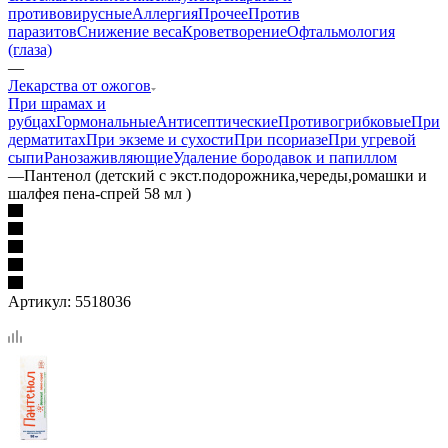
противовирусные
Аллергия
Прочее
Против
паразитов
Снижение веса
Кроветворение
Офтальмология
(глаза)
—
Лекарства от ожогов
При шрамах и
рубцах
Гормональные
Антисептические
Противогрибковые
При
дерматитах
При экземе и сухости
При псориазе
При угревой
сыпи
Ранозаживляющие
Удаление бородавок и папиллом
—
Пантенол (детский с экст.подорожника,череды,ромашки и
шалфея пена-спрей 58 мл )
Артикул:
5518036