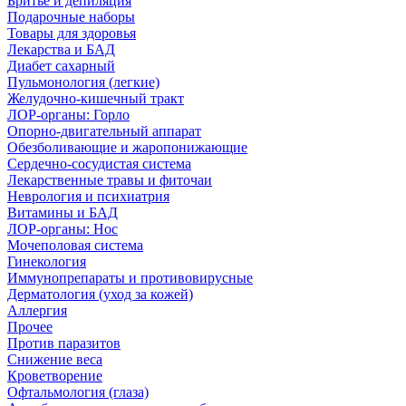
Бритье и депиляция
Подарочные наборы
Товары для здоровья
Лекарства и БАД
Диабет сахарный
Пульмонология (легкие)
Желудочно-кишечный тракт
ЛОР-органы: Горло
Опорно-двигательный аппарат
Обезболивающие и жаропонижающие
Сердечно-сосудистая система
Лекарственные травы и фиточаи
Неврология и психиатрия
Витамины и БАД
ЛОР-органы: Нос
Мочеполовая система
Гинекология
Иммунопрепараты и противовирусные
Дерматология (уход за кожей)
Аллергия
Прочее
Против паразитов
Снижение веса
Кроветворение
Офтальмология (глаза)