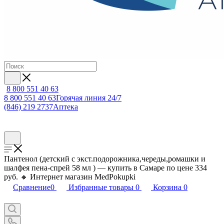
8 800 551 40 63
8 800 551 40 63
Горячая линия 24/7
(846) 219 2737
Аптека
Пантенол (детский с экст.подорожника,череды,ромашки и
шалфея пена-спрей 58 мл ) — купить в Самаре по цене 334
руб. 🔸 Интернет магазин MedPokupki
Сравнение
0
Избранные товары
0
Корзина
0