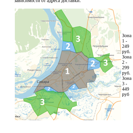
зависимости от адреса доставки.
Зона
1 -
249
руб.
Зона
2 -
299
руб.
Зона
3 -
449
руб