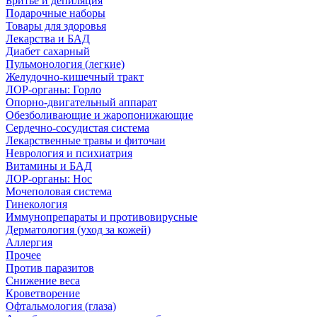
Бритье и депиляция
Подарочные наборы
Товары для здоровья
Лекарства и БАД
Диабет сахарный
Пульмонология (легкие)
Желудочно-кишечный тракт
ЛОР-органы: Горло
Опорно-двигательный аппарат
Обезболивающие и жаропонижающие
Сердечно-сосудистая система
Лекарственные травы и фиточаи
Неврология и психиатрия
Витамины и БАД
ЛОР-органы: Нос
Мочеполовая система
Гинекология
Иммунопрепараты и противовирусные
Дерматология (уход за кожей)
Аллергия
Прочее
Против паразитов
Снижение веса
Кроветворение
Офтальмология (глаза)