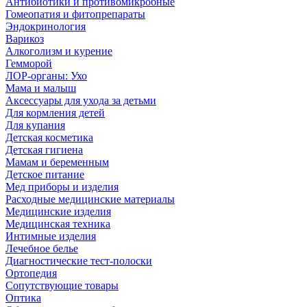
Антибиотики и противомикробные
Гомеопатия и фитопрепараты
Эндокринология
Варикоз
Алкоголизм и курение
Гемморой
ЛОР-органы: Ухо
Мама и малыш
Аксессуары для ухода за детьми
Для кормления детей
Для купания
Детская косметика
Детская гигиена
Мамам и беременным
Детское питание
Мед приборы и изделия
Расходные медицинские материалы
Медицинские изделия
Медицинская техника
Интимные изделия
Лечебное белье
Диагностические тест-полоски
Ортопедия
Сопутствующие товары
Оптика