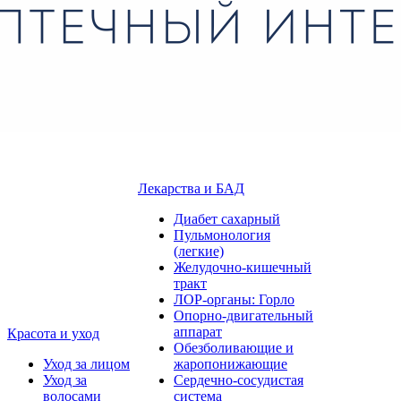
Лекарства и БАД
Диабет сахарный
Пульмонология
(легкие)
Желудочно-кишечный
тракт
ЛОР-органы: Горло
Опорно-двигательный
аппарат
Красота и уход
Обезболивающие и
Уход за лицом
жаропонижающие
Уход за
Сердечно-сосудистая
волосами
система