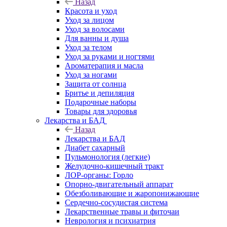
Назад
Красота и уход
Уход за лицом
Уход за волосами
Для ванны и душа
Уход за телом
Уход за руками и ногтями
Ароматерапия и масла
Уход за ногами
Защита от солнца
Бритье и депиляция
Подарочные наборы
Товары для здоровья
Лекарства и БАД
Назад
Лекарства и БАД
Диабет сахарный
Пульмонология (легкие)
Желудочно-кишечный тракт
ЛОР-органы: Горло
Опорно-двигательный аппарат
Обезболивающие и жаропонижающие
Сердечно-сосудистая система
Лекарственные травы и фиточаи
Неврология и психиатрия