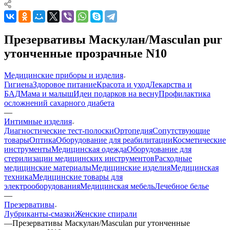
Презервативы Маскулан/Masculan pur
утонченные прозрачные N10
Медицинские приборы и изделия
Гигиена
Здоровое питание
Красота и уход
Лекарства и
БАД
Мама и малыш
Идеи подарков на весну
Профилактика
осложнений сахарного диабета
—
Интимные изделия
Диагностические тест-полоски
Ортопедия
Сопутствующие
товары
Оптика
Оборудование для реабилитации
Косметические
инструменты
Медицинская одежда
Оборудование для
стерилизации медицинских инструментов
Расходные
медицинские материалы
Медицинские изделия
Медицинская
техника
Медицинские товары для
электрооборудования
Медицинская мебель
Лечебное белье
—
Презервативы
Лубриканты-смазки
Женские спирали
—
Презервативы Маскулан/Masculan pur утонченные