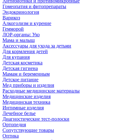
Антибиотики и противомикробные
Гомеопатия и фитопрепараты
Эндокринология
Варикоз
Алкоголизм и курение
Гемморой
ЛОР-органы: Ухо
Мама и малыш
Аксессуары для ухода за детьми
Для кормления детей
Для купания
Детская косметика
Детская гигиена
Мамам и беременным
Детское питание
Мед приборы и изделия
Расходные медицинские материалы
Медицинские изделия
Медицинская техника
Интимные изделия
Лечебное белье
Диагностические тест-полоски
Ортопедия
Сопутствующие товары
Оптика