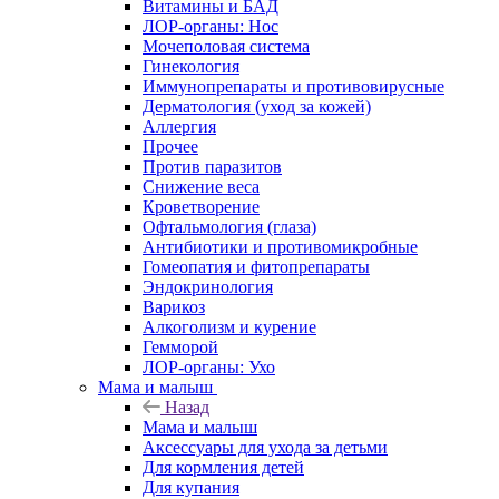
Витамины и БАД
ЛОР-органы: Нос
Мочеполовая система
Гинекология
Иммунопрепараты и противовирусные
Дерматология (уход за кожей)
Аллергия
Прочее
Против паразитов
Снижение веса
Кроветворение
Офтальмология (глаза)
Антибиотики и противомикробные
Гомеопатия и фитопрепараты
Эндокринология
Варикоз
Алкоголизм и курение
Гемморой
ЛОР-органы: Ухо
Мама и малыш
Назад
Мама и малыш
Аксессуары для ухода за детьми
Для кормления детей
Для купания