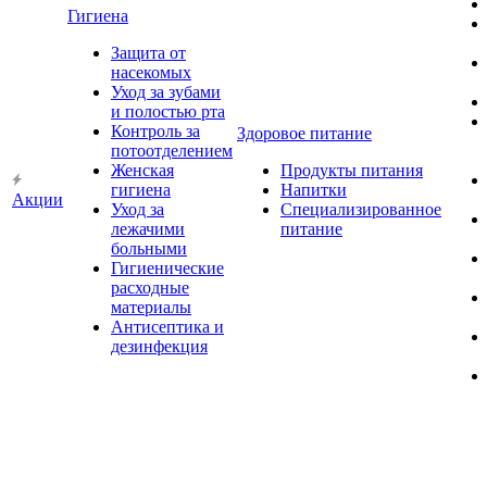
Гигиена
Защита от
насекомых
Уход за зубами
и полостью рта
Контроль за
Здоровое питание
потоотделением
Женская
Продукты питания
гигиена
Напитки
Акции
Уход за
Специализированное
лежачими
питание
больными
Гигиенические
расходные
материалы
Антисептика и
дезинфекция