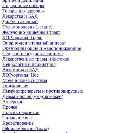
Бритье и депиляция
Подарочные наборы
Товары для здоровья
Лекарства и БАД
Диабет сахарный
Пульмонология (легкие)
Желудочно-кишечный тракт
ЛОР-органы: Горло
Опорно-двигательный аппарат
Обезболивающие и жаропонижающие
Сердечно-сосудистая система
Лекарственные травы и фиточаи
Неврология и психиатрия
Витамины и БАД
ЛОР-органы: Нос
Мочеполовая система
Гинекология
Иммунопрепараты и противовирусные
Дерматология (уход за кожей)
Аллергия
Прочее
Против паразитов
Снижение веса
Кроветворение
Офтальмология (глаза)