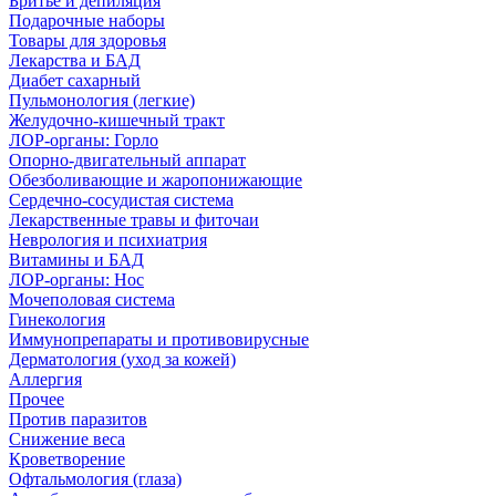
Бритье и депиляция
Подарочные наборы
Товары для здоровья
Лекарства и БАД
Диабет сахарный
Пульмонология (легкие)
Желудочно-кишечный тракт
ЛОР-органы: Горло
Опорно-двигательный аппарат
Обезболивающие и жаропонижающие
Сердечно-сосудистая система
Лекарственные травы и фиточаи
Неврология и психиатрия
Витамины и БАД
ЛОР-органы: Нос
Мочеполовая система
Гинекология
Иммунопрепараты и противовирусные
Дерматология (уход за кожей)
Аллергия
Прочее
Против паразитов
Снижение веса
Кроветворение
Офтальмология (глаза)