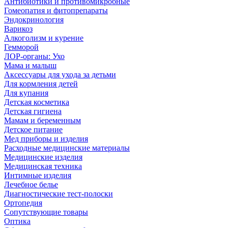
Антибиотики и противомикробные
Гомеопатия и фитопрепараты
Эндокринология
Варикоз
Алкоголизм и курение
Гемморой
ЛОР-органы: Ухо
Мама и малыш
Аксессуары для ухода за детьми
Для кормления детей
Для купания
Детская косметика
Детская гигиена
Мамам и беременным
Детское питание
Мед приборы и изделия
Расходные медицинские материалы
Медицинские изделия
Медицинская техника
Интимные изделия
Лечебное белье
Диагностические тест-полоски
Ортопедия
Сопутствующие товары
Оптика