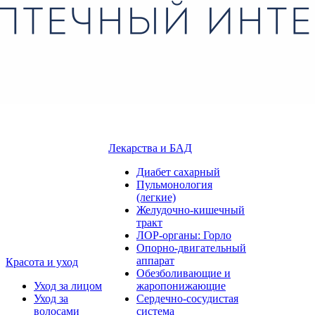
Лекарства и БАД
Диабет сахарный
Пульмонология
(легкие)
Желудочно-кишечный
тракт
ЛОР-органы: Горло
Опорно-двигательный
аппарат
Красота и уход
Обезболивающие и
Уход за лицом
жаропонижающие
Уход за
Сердечно-сосудистая
волосами
система