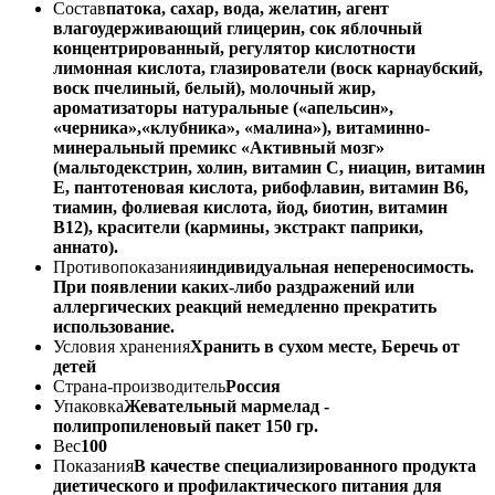
Состав
патока, сахар, вода, желатин, агент
влагоудерживающий глицерин, сок яблочный
концентрированный, регулятор кислотности
лимонная кислота, глазирователи (воск карнаубский,
воск пчелиный, белый), молочный жир,
ароматизаторы натуральные («апельсин»,
«черника»,«клубника», «малина»), витаминно-
минеральный премикс «Активный мозг»
(мальтодекстрин, холин, витамин С, ниацин, витамин
Е, пантотеновая кислота, рибофлавин, витамин В6,
тиамин, фолиевая кислота, йод, биотин, витамин
В12), красители (кармины, экстракт паприки,
аннато).
Противопоказания
индивидуальная непереносимость.
При появлении каких-либо раздражений или
аллергических реакций немедленно прекратить
использование.
Условия хранения
Хранить в сухом месте, Беречь от
детей
Страна-производитель
Россия
Упаковка
Жевательный мармелад -
полипропиленовый пакет 150 гр.
Вес
100
Показания
В качестве специализированного продукта
диетического и профилактического питания для