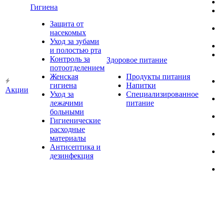
Гигиена
Защита от
насекомых
Уход за зубами
и полостью рта
Контроль за
Здоровое питание
потоотделением
Женская
Продукты питания
гигиена
Напитки
Акции
Уход за
Специализированное
лежачими
питание
больными
Гигиенические
расходные
материалы
Антисептика и
дезинфекция