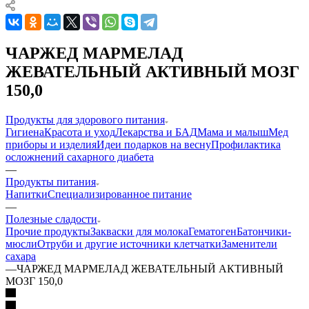
ЧАРЖЕД МАРМЕЛАД
ЖЕВАТЕЛЬНЫЙ АКТИВНЫЙ МОЗГ
150,0
Продукты для здорового питания
Гигиена
Красота и уход
Лекарства и БАД
Мама и малыш
Мед
приборы и изделия
Идеи подарков на весну
Профилактика
осложнений сахарного диабета
—
Продукты питания
Напитки
Специализированное питание
—
Полезные сладости
Прочие продукты
Закваски для молока
Гематоген
Батончики-
мюсли
Отруби и другие источники клетчатки
Заменители
сахара
—
ЧАРЖЕД МАРМЕЛАД ЖЕВАТЕЛЬНЫЙ АКТИВНЫЙ
МОЗГ 150,0