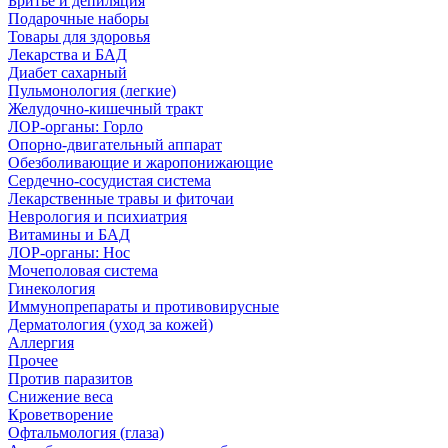
Бритье и депиляция
Подарочные наборы
Товары для здоровья
Лекарства и БАД
Диабет сахарный
Пульмонология (легкие)
Желудочно-кишечный тракт
ЛОР-органы: Горло
Опорно-двигательный аппарат
Обезболивающие и жаропонижающие
Сердечно-сосудистая система
Лекарственные травы и фиточаи
Неврология и психиатрия
Витамины и БАД
ЛОР-органы: Нос
Мочеполовая система
Гинекология
Иммунопрепараты и противовирусные
Дерматология (уход за кожей)
Аллергия
Прочее
Против паразитов
Снижение веса
Кроветворение
Офтальмология (глаза)