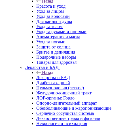
Назад
Красота и уход
Уход за лицом
Уход за волосами
Для ванны и душа
Уход за телом
Уход за руками и ногтями
Ароматерапия и масла
Уход за ногами
Защита от солнца
Бритье и депиляция
Подарочные наборы
Товары для здоровья
Лекарства и БАД
Назад
Лекарства и БАД
Диабет сахарный
Пульмонология (легкие)
Желудочно-кишечный тракт
ЛОР-органы: Горло
Опорно-двигательный аппарат
Обезболивающие и жаропонижающие
Сердечно-сосудистая система
Лекарственные травы и фиточаи
Неврология и психиатрия