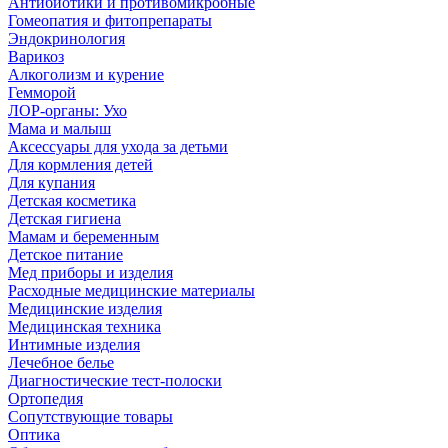
Антибиотики и противомикробные
Гомеопатия и фитопрепараты
Эндокринология
Варикоз
Алкоголизм и курение
Гемморой
ЛОР-органы: Ухо
Мама и малыш
Аксессуары для ухода за детьми
Для кормления детей
Для купания
Детская косметика
Детская гигиена
Мамам и беременным
Детское питание
Мед приборы и изделия
Расходные медицинские материалы
Медицинские изделия
Медицинская техника
Интимные изделия
Лечебное белье
Диагностические тест-полоски
Ортопедия
Сопутствующие товары
Оптика