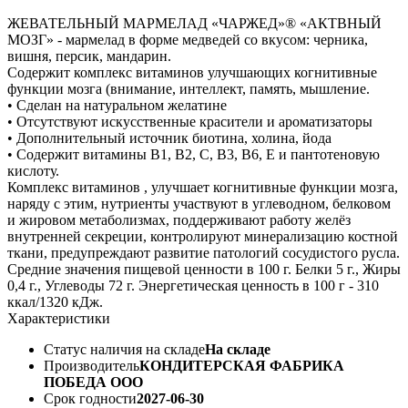
ЖЕВАТЕЛЬНЫЙ МАРМЕЛАД «ЧАРЖЕД»® «АКТВНЫЙ
МОЗГ» - мармелад в форме медведей со вкусом: черника,
вишня, персик, мандарин.
Содержит комплекс витаминов улучшающих когнитивные
функции мозга (внимание, интеллект, память, мышление.
• Сделан на натуральном желатине
• Отсутствуют искусственные красители и ароматизаторы
• Дополнительный источник биотина, холина, йода
• Содержит витамины В1, В2, С, В3, В6, Е и пантотеновую
кислоту.
Комплекс витаминов , улучшает когнитивные функции мозга,
наряду с этим, нутриенты участвуют в углеводном, белковом
и жировом метаболизмах, поддерживают работу желёз
внутренней секреции, контролируют минерализацию костной
ткани, предупреждают развитие патологий сосудистого русла.
Средние значения пищевой ценности в 100 г. Белки 5 г., Жиры
0,4 г., Углеводы 72 г. Энергетическая ценность в 100 г - 310
ккал/1320 кДж.
Характеристики
Статус наличия на складе
На складе
Производитель
КОНДИТЕРСКАЯ ФАБРИКА
ПОБЕДА ООО
Срок годности
2027-06-30