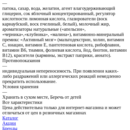
—
патока, сахар, вода, желатин, агент влагоудерживающий
глицерин, сок яблочный концентрированный, регулятор
кислотности лимонная кислота, глазирователи (воск
карнаубский, воск пчелиный, белый), молочный жир,
ароматизаторы натуральные («апельсин»,
«черника»,«клубника», «малина»), витаминно-минеральный
премикс «Активный мозг» (мальтодекстрин, холин, витамин
С, ниацин, витамин Е, пантотеновая кислота, рибофлавин,
витамин В6, тиамин, фолиевая кислота, йод, биотин, витамин
В12), красители (кармины, экстракт паприки, аннато).
Противопоказания
—
индивидуальная непереносимость. При появлении каких-
либо раздражений или аллергических реакций немедленно
прекратить использование.
Условия хранения
—
Хранить в сухом месте, Беречь от детей
Все характеристики
Цена действительна только для интернет-магазина и может
отличаться от цен в розничных магазинах
Каталог
Акции
Бренды