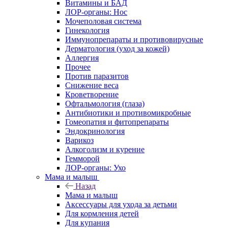
Витамины и БАД
ЛОР-органы: Нос
Мочеполовая система
Гинекология
Иммунопрепараты и противовирусные
Дерматология (уход за кожей)
Аллергия
Прочее
Против паразитов
Снижение веса
Кроветворение
Офтальмология (глаза)
Антибиотики и противомикробные
Гомеопатия и фитопрепараты
Эндокринология
Варикоз
Алкоголизм и курение
Гемморой
ЛОР-органы: Ухо
Мама и малыш
Назад
Мама и малыш
Аксессуары для ухода за детьми
Для кормления детей
Для купания