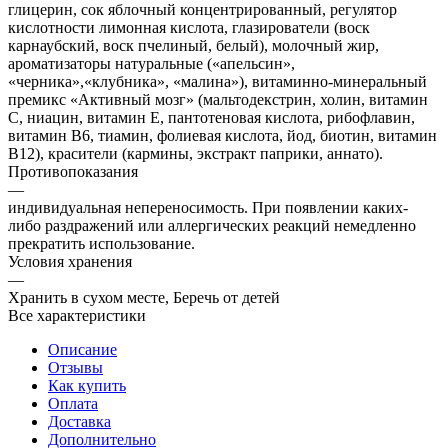
глицерин, сок яблочный концентрированный, регулятор
кислотности лимонная кислота, глазирователи (воск
карнаубский, воск пчелиный, белый), молочный жир,
ароматизаторы натуральные («апельсин»,
«черника»,«клубника», «малина»), витаминно-минеральный
премикс «Активный мозг» (мальтодекстрин, холин, витамин
С, ниацин, витамин Е, пантотеновая кислота, рибофлавин,
витамин В6, тиамин, фолиевая кислота, йод, биотин, витамин
В12), красители (кармины, экстракт паприки, аннато).
Противопоказания
—
индивидуальная непереносимость. При появлении каких-
либо раздражений или аллергических реакций немедленно
прекратить использование.
Условия хранения
—
Хранить в сухом месте, Беречь от детей
Все характеристики
Описание
Отзывы
Как купить
Оплата
Доставка
Дополнительно