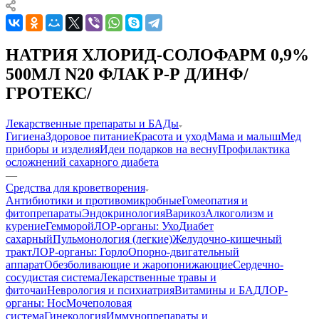
НАТРИЯ ХЛОРИД-СОЛОФАРМ 0,9%
500МЛ N20 ФЛАК Р-Р Д/ИНФ/
ГРОТЕКС/
Лекарственные препараты и БАДы
Гигиена
Здоровое питание
Красота и уход
Мама и малыш
Мед
приборы и изделия
Идеи подарков на весну
Профилактика
осложнений сахарного диабета
—
Средства для кроветворения
Антибиотики и противомикробные
Гомеопатия и
фитопрепараты
Эндокринология
Варикоз
Алкоголизм и
курение
Гемморой
ЛОР-органы: Ухо
Диабет
сахарный
Пульмонология (легкие)
Желудочно-кишечный
тракт
ЛОР-органы: Горло
Опорно-двигательный
аппарат
Обезболивающие и жаропонижающие
Сердечно-
сосудистая система
Лекарственные травы и
фиточаи
Неврология и психиатрия
Витамины и БАД
ЛОР-
органы: Нос
Мочеполовая
система
Гинекология
Иммунопрепараты и