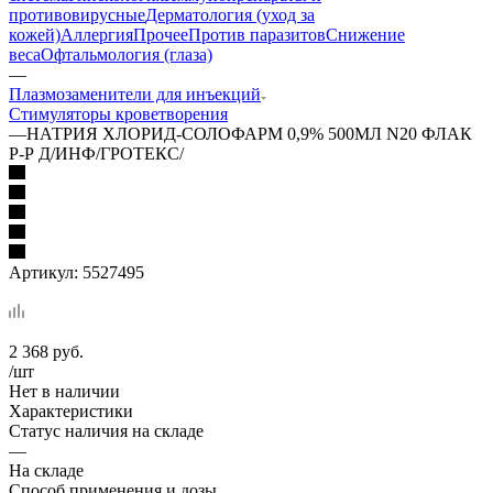
противовирусные
Дерматология (уход за
кожей)
Аллергия
Прочее
Против паразитов
Снижение
веса
Офтальмология (глаза)
—
Плазмозаменители для инъекций
Стимуляторы кроветворения
—
НАТРИЯ ХЛОРИД-СОЛОФАРМ 0,9% 500МЛ N20 ФЛАК
Р-Р Д/ИНФ/ГРОТЕКС/
Артикул:
5527495
2 368
руб.
/шт
Нет в наличии
Характеристики
Статус наличия на складе
—
На складе
Способ применения и дозы