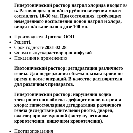
Гипертонический раствор натрия хлорида вводят в/
в. Разовая доза для в/в струйного введения может
составлять 10-30 мл. При состояниях, требующих
немедленного восполнения ионов натрия и хлора,
вводят в/в капельно в дозе 100 мл.
Производитель
Гротекс ООО
Рецепт
1
Срок годности
2031-02-28
Форма выпуска
раствор для инфузий
Показания к применению
Изотонический раствор: дегидратация различного
генеза. Для поддержания объема плазмы крови во
время и после операций. В качестве растворителя
для различных препаратов.
Гипертонический раствор: нарушения водно-
электролитного обмена - дефицит ионов натрия и
хлора; гипоосмолярная дегидратация различного
генеза (вследствие длительной рвоты, диареи,
ожогов; при желудочной фистуле, легочном
кровотечении, кишечном кровотечении).
Противопоказания