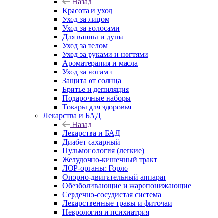
Назад
Красота и уход
Уход за лицом
Уход за волосами
Для ванны и душа
Уход за телом
Уход за руками и ногтями
Ароматерапия и масла
Уход за ногами
Защита от солнца
Бритье и депиляция
Подарочные наборы
Товары для здоровья
Лекарства и БАД
Назад
Лекарства и БАД
Диабет сахарный
Пульмонология (легкие)
Желудочно-кишечный тракт
ЛОР-органы: Горло
Опорно-двигательный аппарат
Обезболивающие и жаропонижающие
Сердечно-сосудистая система
Лекарственные травы и фиточаи
Неврология и психиатрия