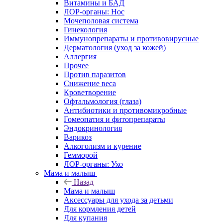
Витамины и БАД
ЛОР-органы: Нос
Мочеполовая система
Гинекология
Иммунопрепараты и противовирусные
Дерматология (уход за кожей)
Аллергия
Прочее
Против паразитов
Снижение веса
Кроветворение
Офтальмология (глаза)
Антибиотики и противомикробные
Гомеопатия и фитопрепараты
Эндокринология
Варикоз
Алкоголизм и курение
Гемморой
ЛОР-органы: Ухо
Мама и малыш
Назад
Мама и малыш
Аксессуары для ухода за детьми
Для кормления детей
Для купания