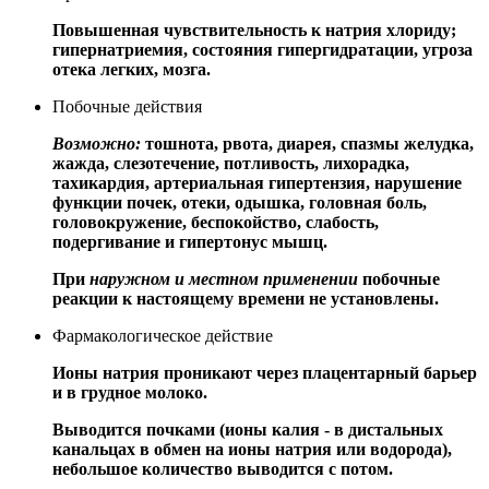
Повышенная чувствительность к натрия хлориду;
гипернатриемия, состояния гипергидратации, угроза
отека легких, мозга.
Побочные действия
Возможно:
тошнота, рвота, диарея, спазмы желудка,
жажда, слезотечение, потливость, лихорадка,
тахикардия, артериальная гипертензия, нарушение
функции почек, отеки, одышка, головная боль,
головокружение, беспокойство, слабость,
подергивание и гипертонус мышц.
При
наружном и местном применении
побочные
реакции к настоящему времени не установлены.
Фармакологическое действие
Ионы натрия проникают через плацентарный барьер
и в грудное молоко.
Выводится почками (ионы калия - в дистальных
канальцах в обмен на ионы натрия или водорода),
небольшое количество выводится с потом.