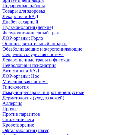
Бритье и депиляция
Подарочные наборы
Товары для здоровья
Лекарства и БАД
Диабет сахарный
Пульмонология (легкие)
Желудочно-кишечный тракт
ЛОР-органы: Горло
Опорно-двигательный аппарат
Обезболивающие и жаропонижающие
Сердечно-сосудистая система
Лекарственные травы и фиточаи
Неврология и психиатрия
Витамины и БАД
ЛОР-органы: Нос
Мочеполовая система
Гинекология
Иммунопрепараты и противовирусные
Дерматология (уход за кожей)
Аллергия
Прочее
Против паразитов
Снижение веса
Кроветворение
Офтальмология (глаза)