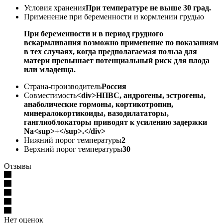
Условия хранения
При температуре не выше 30 град.
Применение при беременности и кормлении грудью
При беременности и в период грудного
вскармливания возможно применение по показаниям
в тех случаях, когда предполагаемая польза для
матери превышает потенциальный риск для плода
или младенца.
Страна-производитель
Россия
Совместимость
<div>НПВС, андрогены, эстрогены,
анаболические гормоны, кортикотропин,
минералокортикоиды, вазодилататоры,
ганглиоблокаторы приводят к усилению задержки
Na<sup>+</sup>.</div>
Нижний порог температуры
2
Верхний порог температуры
30
Отзывы
Нет оценок