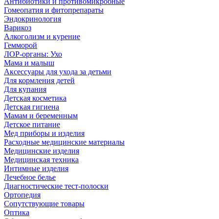
Антибиотики и противомикробные
Гомеопатия и фитопрепараты
Эндокринология
Варикоз
Алкоголизм и курение
Гемморой
ЛОР-органы: Ухо
Мама и малыш
Аксессуары для ухода за детьми
Для кормления детей
Для купания
Детская косметика
Детская гигиена
Мамам и беременным
Детское питание
Мед приборы и изделия
Расходные медицинские материалы
Медицинские изделия
Медицинская техника
Интимные изделия
Лечебное белье
Диагностические тест-полоски
Ортопедия
Сопутствующие товары
Оптика