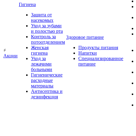
Гигиена
Защита от
насекомых
Уход за зубами
и полостью рта
Контроль за
Здоровое питание
потоотделением
Женская
Продукты питания
гигиена
Напитки
Акции
Уход за
Специализированное
лежачими
питание
больными
Гигиенические
расходные
материалы
Антисептика и
дезинфекция