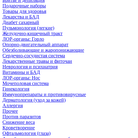
Бритье и депиляция
Подарочные наборы
Товары для здоровья
Лекарства и БАД
Диабет сахарный
Пульмонология (легкие)
Желудочно-кишечный тракт
ЛОР-органы: Горло
Опорно-двигательный аппарат
Обезболивающие и жаропонижающие
Сердечно-сосудистая система
Лекарственные травы и фиточаи
Неврология и психиатрия
Витамины и БАД
ЛОР-органы: Нос
Мочеполовая система
Гинекология
Иммунопрепараты и противовирусные
Дерматология (уход за кожей)
Аллергия
Прочее
Против паразитов
Снижение веса
Кроветворение
Офтальмология (глаза)