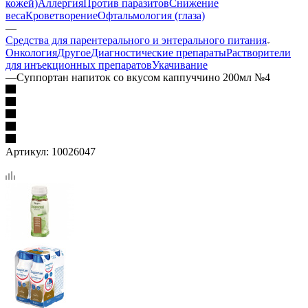
кожей)
Аллергия
Против паразитов
Снижение
веса
Кроветворение
Офтальмология (глаза)
—
Средства для парентерального и энтерального питания
Онкология
Другое
Диагностические препараты
Растворители
для инъекционных препаратов
Укачивание
—
Суппортан напиток со вкусом каппуччино 200мл №4
Артикул:
10026047