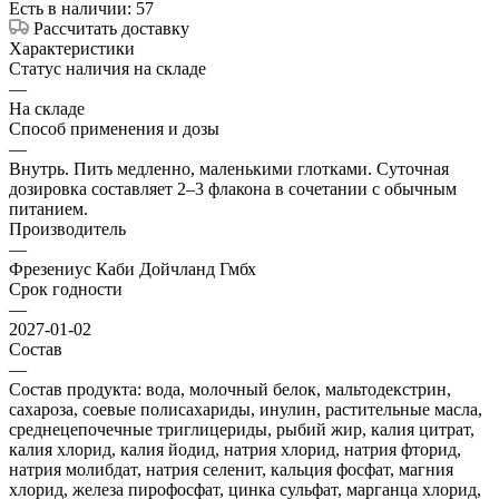
Есть в наличии: 57
Рассчитать доставку
Характеристики
Статус наличия на складе
—
На складе
Способ применения и дозы
—
Внутрь. Пить медленно, маленькими глотками. Суточная
дозировка составляет 2–3 флакона в сочетании с обычным
питанием.
Производитель
—
Фрезениус Каби Дойчланд Гмбх
Срок годности
—
2027-01-02
Состав
—
Состав продукта: вода, молочный белок, мальтодекстрин,
сахароза, соевые полисахариды, инулин, растительные масла,
среднецепочечные триглицериды, рыбий жир, калия цитрат,
калия хлорид, калия йодид, натрия хлорид, натрия фторид,
натрия молибдат, натрия селенит, кальция фосфат, магния
хлорид, железа пирофосфат, цинка сульфат, марганца хлорид,