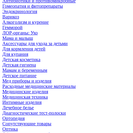
Антибиотики и противомикробные
Гомеопатия и фитопрепараты
Эндокринология
Варикоз
Алкоголизм и курение
Гемморой
ЛОР-органы: Ухо
Мама и малыш
Аксессуары для ухода за детьми
Для кормления детей
Для купания
Детская косметика
Детская гигиена
Мамам и беременным
Детское питание
Мед приборы и изделия
Расходные медицинские материалы
Медицинские изделия
Медицинская техника
Интимные изделия
Лечебное белье
Диагностические тест-полоски
Ортопедия
Сопутствующие товары
Оптика