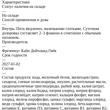
Характеристики
Статус наличия на складе
—
На складе
Способ применения и дозы
—
Внутрь. Пить медленно, маленькими глотками. Суточная
дозировка составляет 2–3 флакона в сочетании с обычным
питанием.
Производитель
—
Фрезениус Каби Дойчланд Гмбх
Срок годности
—
2027-01-02
Состав
—
Состав продукта: вода, молочный белок, мальтодекстрин,
сахароза, соевые полисахариды, инулин, растительные масла,
среднецепочечные триглицериды, рыбий жир, калия цитрат,
калия хлорид, калия йодид, натрия хлорид, натрия фторид,
натрия молибдат, натрия селенит, кальция фосфат, магния
хлорид, железа пирофосфат, цинка сульфат, марганца хлорид,
меди сульфат, хрома хлорид, холина хлорид, бета-каротин,
витамин Е, витамин D3, витамин С, витамин В1, витамин В2,