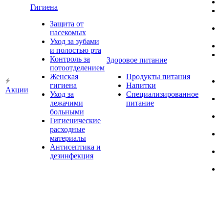
Гигиена
Защита от
насекомых
Уход за зубами
и полостью рта
Контроль за
Здоровое питание
потоотделением
Женская
Продукты питания
гигиена
Напитки
Акции
Уход за
Специализированное
лежачими
питание
больными
Гигиенические
расходные
материалы
Антисептика и
дезинфекция