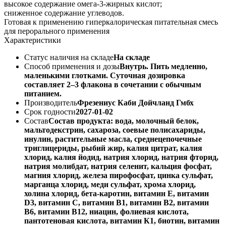
высокое содержание омега-3-жирных кислот;
сниженное содержание углеводов.
Готовая к применению гиперкалорическая питательная смесь
для перорального применения
Характеристики
Статус наличия на складе
На складе
Способ применения и дозы
Внутрь. Пить медленно,
маленькими глотками. Суточная дозировка
составляет 2–3 флакона в сочетании с обычным
питанием.
Производитель
Фрезениус Каби Дойчланд Гмбх
Срок годности
2027-01-02
Состав
Состав продукта: вода, молочный белок,
мальтодекстрин, сахароза, соевые полисахариды,
инулин, растительные масла, среднецепочечные
триглицериды, рыбий жир, калия цитрат, калия
хлорид, калия йодид, натрия хлорид, натрия фторид,
натрия молибдат, натрия селенит, кальция фосфат,
магния хлорид, железа пирофосфат, цинка сульфат,
марганца хлорид, меди сульфат, хрома хлорид,
холина хлорид, бета-каротин, витамин Е, витамин
D3, витамин С, витамин В1, витамин В2, витамин
В6, витамин В12, ниацин, фолиевая кислота,
пантотеновая кислота, витамин К1, биотин, витамин