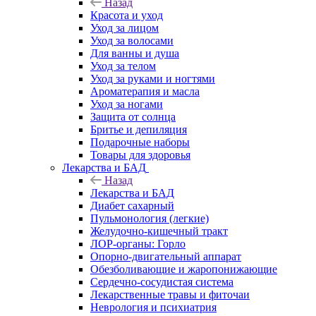
Назад
Красота и уход
Уход за лицом
Уход за волосами
Для ванны и душа
Уход за телом
Уход за руками и ногтями
Ароматерапия и масла
Уход за ногами
Защита от солнца
Бритье и депиляция
Подарочные наборы
Товары для здоровья
Лекарства и БАД
Назад
Лекарства и БАД
Диабет сахарный
Пульмонология (легкие)
Желудочно-кишечный тракт
ЛОР-органы: Горло
Опорно-двигательный аппарат
Обезболивающие и жаропонижающие
Сердечно-сосудистая система
Лекарственные травы и фиточаи
Неврология и психиатрия