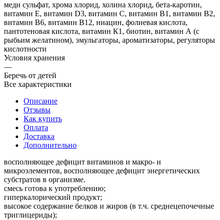
меди сульфат, хрома хлорид, холина хлорид, бета-каротин,
витамин Е, витамин D3, витамин С, витамин В1, витамин В2,
витамин В6, витамин В12, ниацин, фолиевая кислота,
пантотеновая кислота, витамин К1, биотин, витамин А (с
рыбьим желатином), эмульгаторы, ароматизаторы, регуляторы
кислотности
Условия хранения
—
Беречь от детей
Все характеристики
Описание
Отзывы
Как купить
Оплата
Доставка
Дополнительно
восполняющее дефицит витаминов и макро- и
микроэлементов, восполняющее дефицит энергетических
субстратов в организме.
смесь готова к употреблению;
гиперкалорический продукт;
высокое содержание белков и жиров (в т.ч. среднецепочечные
триглицериды);