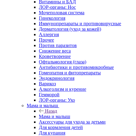
Витамины и БАД
ЛОР-органы: Нос
Мочеполовая система
Гинекология
Иммунопрепараты и противовирусные
Дерматология (уход за кожей)
Аллергия
Прочее
Против паразитов
Снижение веса
Кроветворение
Офтальмология (глаза)
Антибиотики и противомикробные
Гомеопатия и фитопрепараты
Эндокринология
Варикоз
Алкоголизм и курение
Гемморой
ЛОР-органы: Ухо
Мама и малыш
Назад
Мама и малыш
Аксессуары для ухода за детьми
Для кормления детей
Для купания