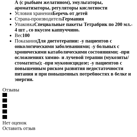
А (с рыбьим желатином), эмульгаторы,
ароматизаторы, регуляторы кислотности
Условия хранения
Беречь от детей
Страна-производитель
Германия
Упаковка
Специальные пакеты Тетрабрик по 200 мл.-
4 шт , со вкусом каппуччино.
Вес
100
Показания
Для диетотерапии: -у пациентов с
онкологическими заболеваниями; -у больных с
хроническими катаболическими состояниями; -при
осложнениях химио- и лучевой терапии (мукозиты/
стоматиты); -при муковисцидозе; -у пациентов с
повышенным риском развития недостаточности
питания и при повышенных потребностях в белке и
энергии.
Отзывы
Нет оценок
Оставить отзыв