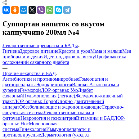
Суппортан напиток со вкусом
каппуччино 200мл №4
Лекарственные препараты и БАДы
Гигиена
Здоровое питание
Красота и уход
Мама и малыш
Мед
приборы и изделия
Идеи подарков на весну
Профилактика
осложнений сахарного диабета
—
Прочие лекарства и БАД
Антибиотики и противомикробные
Гомеопатия и
фитопрепараты
Эндокринология
Варикоз
Алкоголизм и
курение
Гемморой
ЛОР-органы: Ухо
Диабет
сахарный
Пульмонология (легкие)
Желудочно-кишечный
тракт
ЛОР-органы: Горло
Опорно-двигательный
аппарат
Обезболивающие и жаропонижающие
Сердечно-
сосудистая система
Лекарственные травы и
фиточаи
Неврология и психиатрия
Витамины и БАД
ЛОР-
органы: Нос
Мочеполовая
система
Гинекология
Иммунопрепараты и
противовирусные
Дерматология (уход за