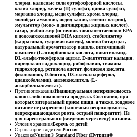
хлорид, калиевые соли ортофосфорной кислоты,
калия хлорид, железа (II) сульфат, цинка сульфат,
марганца хлорид, меди сульфат, хрома хлорид,
молибдат аммония, йодид калия, селенит натрия),
эмульгатор (моно- и диглицериды жирных кислот),
сахар, рыбий жир (источник эйкозапентаеновой EPA
и докозагексаеновой DHA кислот), стабилизатор
(каррагинан, гуаровая камедь), холина битартрат,
натуральный ароматизатор ваниль, витаминный
комплекс (L-аскорбиновая кислота, никотинамид,
DL-альфа-токоферола ацетат, D-пантотенат кальция,
пиридоксин гидрохлорид, рибофлавин, тиамина
гидрохлорид, ретинола ацетат, фолиевая кислота,
филлохинон, D-биотин, D3-холекальциферол,
цианкобаламин), антиокислитель (L-
аскорбилпальмитат).
Противопоказания
Индивидуальная непереносимость
какого-либо компонента продукта. Состояния, при
которых энтеральный прием пищи, а также, зондовое
питание не разрешено (кишечная непроходимость,
непрекращающаяся рвота, острый панкреатит). Не
для парентерального (введения через вену) питания.
Условия хранения
Беречь от детей
Страна-производитель
Россия
Упаковка
Nutrien® Standard Fiber (Нутриэн®