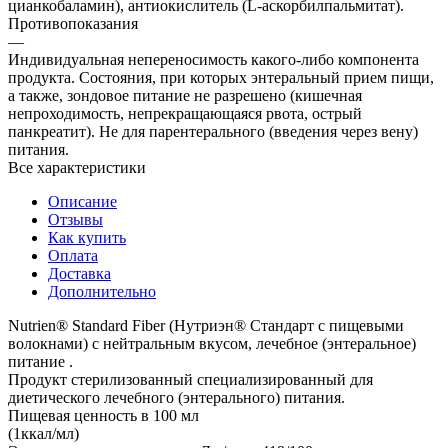
цианкобаламин), антиокислитель (L-аскорбилпальмитат).
Противопоказания
—
Индивидуальная непереносимость какого-либо компонента
продукта. Состояния, при которых энтеральный прием пищи,
а также, зондовое питание не разрешено (кишечная
непроходимость, непрекращающаяся рвота, острый
панкреатит). Не для парентерального (введения через вену)
питания.
Все характеристики
Описание
Отзывы
Как купить
Оплата
Доставка
Дополнительно
Nutrien® Standard Fiber (Нутриэн® Стандарт c пищевыми
волокнами) с нейтральным вкусом, лечебное (энтеральное)
питание .
Продукт стерилизованный специализированный для
диетического лечебного (энтерального) питания.
Пищевая ценность в 100 мл
(1ккал/мл)