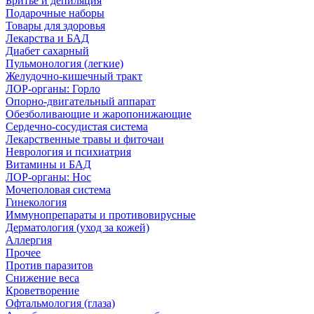
Бритье и депиляция
Подарочные наборы
Товары для здоровья
Лекарства и БАД
Диабет сахарный
Пульмонология (легкие)
Желудочно-кишечный тракт
ЛОР-органы: Горло
Опорно-двигательный аппарат
Обезболивающие и жаропонижающие
Сердечно-сосудистая система
Лекарственные травы и фиточаи
Неврология и психиатрия
Витамины и БАД
ЛОР-органы: Нос
Мочеполовая система
Гинекология
Иммунопрепараты и противовирусные
Дерматология (уход за кожей)
Аллергия
Прочее
Против паразитов
Снижение веса
Кроветворение
Офтальмология (глаза)