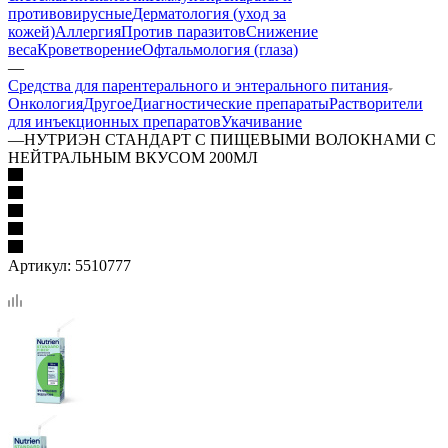
противовирусные
Дерматология (уход за
кожей)
Аллергия
Против паразитов
Снижение
веса
Кроветворение
Офтальмология (глаза)
—
Средства для парентерального и энтерального питания
Онкология
Другое
Диагностические препараты
Растворители
для инъекционных препаратов
Укачивание
—
НУТРИЭН СТАНДАРТ С ПИЩЕВЫМИ ВОЛОКНАМИ С
НЕЙТРАЛЬНЫМ ВКУСОМ 200МЛ
Артикул:
5510777