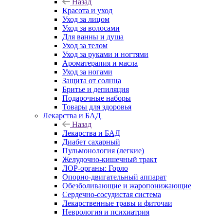
Назад
Красота и уход
Уход за лицом
Уход за волосами
Для ванны и душа
Уход за телом
Уход за руками и ногтями
Ароматерапия и масла
Уход за ногами
Защита от солнца
Бритье и депиляция
Подарочные наборы
Товары для здоровья
Лекарства и БАД
Назад
Лекарства и БАД
Диабет сахарный
Пульмонология (легкие)
Желудочно-кишечный тракт
ЛОР-органы: Горло
Опорно-двигательный аппарат
Обезболивающие и жаропонижающие
Сердечно-сосудистая система
Лекарственные травы и фиточаи
Неврология и психиатрия