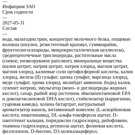
—
Инфаприм ЗАО
Срок годности
—
2027-05-31
Состав
—
вода, мальтодекстрин, концентрат молочного белка, пищевые
волокна (инулин, резистентный крахмал, гуммиарабик,
фруктоолигосахариды, микрокристаллическая целлюлоза),
среднецепочечные триглицериды, растительные масла
(соевое, низкоэруковое рапсовое), минеральные вещества
(калия цитрат, натрия цитрат, натрия хлорид, магния цитрат,
магния хлорид, калиевые соли ортофосфорной кислоты, калия
хлорид, железа (II) сульфат, цинка сульфат, марганца хлорид,
меди сульфат, хрома хлорид, молибдат аммония, йодид калия,
селенит натрия), эмульгатор (моно- и диглицериды жирных
кислот), сахар, рыбий жир (источник эйкозапентаеновой EPA
и докозагексаеновой DHA кислот), стабилизатор (каррагинан,
гуаровая камедь), холина битартрат, натуральный
ароматизатор ваниль, витаминный комплекс (L-аскорбиновая
кислота, никотинамид, DL-альфа-токоферола ацетат, D-
пантотенат кальция, пиридоксин гидрохлорид, рибофлавин,
тиамина гидрохлорид, ретинола ацетат, фолиевая кислота,
филлохинон, D-биотин, D3-холекальциферол,