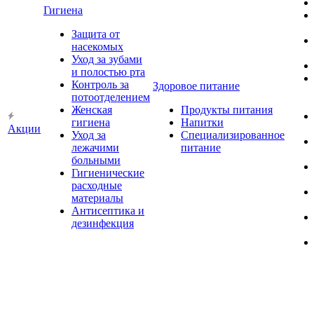
Гигиена
Защита от
насекомых
Уход за зубами
и полостью рта
Контроль за
Здоровое питание
потоотделением
Женская
Продукты питания
гигиена
Напитки
Акции
Уход за
Специализированное
лежачими
питание
больными
Гигиенические
расходные
материалы
Антисептика и
дезинфекция