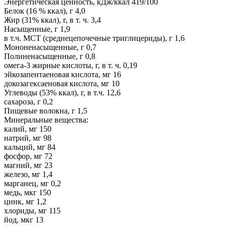
Энергетическая ценность, кДж/ккал 419/100
Белок (16 % ккал), г 4,0
Жир (31% ккал), г, в т. ч. 3,4
Насыщенные, г 1,9
в т.ч. МСТ (среднецепочечные триглицериды), г 1,6
Мононенасыщенные, г 0,7
Полиненасыщенные, г 0,8
омега-3 жирные кислоты, г, в т. ч. 0,19
эйкозапентаеновая кислота, мг 16
докозагексаеновая кислота, мг 10
Углеводы (53% ккал), г, в т.ч. 12,6
сахароза, г 0,2
Пищевые волокна, г 1,5
Минеральные вещества:
калий, мг 150
натрий, мг 98
кальций, мг 84
фосфор, мг 72
магний, мг 23
железо, мг 1,4
марганец, мг 0,2
медь, мкг 150
цинк, мг 1,2
хлориды, мг 115
йод, мкг 13