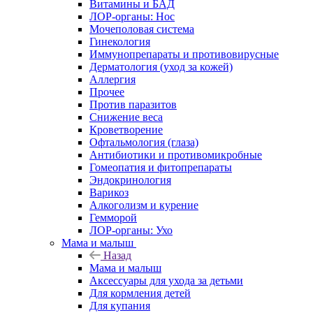
Витамины и БАД
ЛОР-органы: Нос
Мочеполовая система
Гинекология
Иммунопрепараты и противовирусные
Дерматология (уход за кожей)
Аллергия
Прочее
Против паразитов
Снижение веса
Кроветворение
Офтальмология (глаза)
Антибиотики и противомикробные
Гомеопатия и фитопрепараты
Эндокринология
Варикоз
Алкоголизм и курение
Гемморой
ЛОР-органы: Ухо
Мама и малыш
Назад
Мама и малыш
Аксессуары для ухода за детьми
Для кормления детей
Для купания