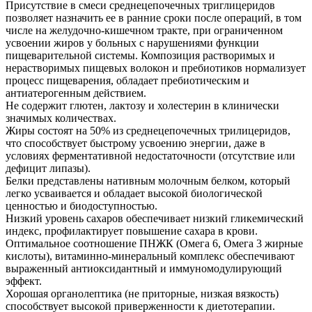
Присутствие в смеси среднецепочечных триглицеридов
позволяет назначить ее в ранние сроки после операций, в том
числе на желудочно-кишечном тракте, при ограниченном
усвоении жиров у больных с нарушениями функции
пищеварительной системы. Композиция растворимых и
нерастворимых пищевых волокон и пребиотиков нормализует
процесс пищеварения, обладает пребиотическим и
антиатерогенным действием.
Не содержит глютен, лактозу и холестерин в клинически
значимых количествах.
Жиры состоят на 50% из среднецепочечных трилицеридов,
что способствует быстрому усвоению энергии, даже в
условиях ферментативной недостаточности (отсутствие или
дефицит липазы).
Белки представлены нативным молочным белком, который
легко усваивается и обладает высокой биологической
ценностью и биодоступностью.
Низкий уровень сахаров обеспечивает низкий гликемический
индекс, профилактирует повышение сахара в крови.
Оптимальное соотношение ПНЖК (Омега 6, Омега 3 жирные
кислоты), витаминно-минеральный комплекс обеспечивают
выраженный антиоксидантный и иммуномодулирующий
эффект.
Хорошая органолептика (не приторные, низкая вязкость)
способствует высокой приверженности к диетотерапии.