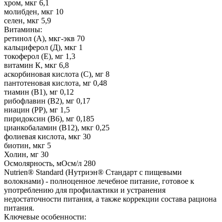
хром, мкг 6,1
молибден, мкг 10
селен, мкг 5,9
Витамины:
ретинол (А), мкг-экв 70
кальциферол (Д), мкг 1
токоферол (Е), мг 1,3
витамин К, мкг 6,8
аскорбиновая кислота (С), мг 8
пантотеновая кислота, мг 0,48
тиамин (В1), мг 0,12
рибофлавин (В2), мг 0,17
ниацин (РР), мг 1,5
пиридоксин (В6), мг 0,185
цианкобаламин (В12), мкг 0,25
фолиевая кислота, мкг 30
биотин, мкг 5
Холин, мг 30
Осмолярность, мОсм/л 280
Nutrien® Standard (Нутриэн® Стандарт c пищевыми
волокнами) - полноценное лечебное питание, готовое к
употреблению для профилактики и устранения
недостаточности питания, а также коррекции состава рациона
питания.
Ключевые особенности: