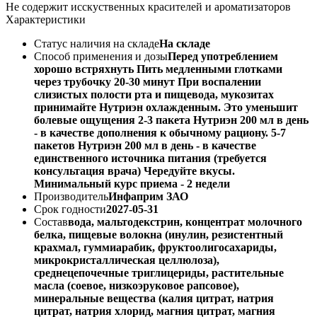
Не содержит исскуственных красителей и ароматизаторов
Характеристики
Статус наличия на складе
На складе
Способ применения и дозы
Перед употреблением
хорошо встряхнуть Пить медленными глотками
через трубочку 20-30 минут При воспалении
слизистых полости рта и пищевода, мукозитах
принимайте Нутриэн охлажденным. Это уменьшит
болевые ощущения 2-3 пакета Нутриэн 200 мл в день
- в качестве дополнения к обычному рациону. 5-7
пакетов Нутриэн 200 мл в день - в качестве
единственного источника питания (требуется
консультация врача) Чередуйте вкусы.
Минимальный курс приема - 2 недели
Производитель
Инфаприм ЗАО
Срок годности
2027-05-31
Состав
вода, мальтодекстрин, концентрат молочного
белка, пищевые волокна (инулин, резистентный
крахмал, гуммиарабик, фруктоолигосахариды,
микрокристаллическая целлюлоза),
среднецепочечные триглицериды, растительные
масла (соевое, низкоэруковое рапсовое),
минеральные вещества (калия цитрат, натрия
цитрат, натрия хлорид, магния цитрат, магния