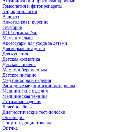
Антибиотики и противомикробные
Гомеопатия и фитопрепараты
Эндокринология
Варикоз
Алкоголизм и курение
Гемморой
ЛОР-органы: Ухо
Мама и малыш
Аксессуары для ухода за детьми
Для кормления детей
Для купания
Детская косметика
Детская гигиена
Мамам и беременным
Детское питание
Мед приборы и изделия
Расходные медицинские материалы
Медицинские изделия
Медицинская техника
Интимные изделия
Лечебное белье
Диагностические тест-полоски
Ортопедия
Сопутствующие товары
Оптика