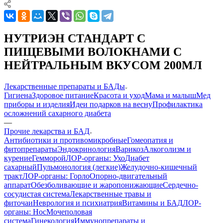
НУТРИЭН СТАНДАРТ С
ПИЩЕВЫМИ ВОЛОКНАМИ С
НЕЙТРАЛЬНЫМ ВКУСОМ 200МЛ
Лекарственные препараты и БАДы
Гигиена
Здоровое питание
Красота и уход
Мама и малыш
Мед
приборы и изделия
Идеи подарков на весну
Профилактика
осложнений сахарного диабета
—
Прочие лекарства и БАД
Антибиотики и противомикробные
Гомеопатия и
фитопрепараты
Эндокринология
Варикоз
Алкоголизм и
курение
Гемморой
ЛОР-органы: Ухо
Диабет
сахарный
Пульмонология (легкие)
Желудочно-кишечный
тракт
ЛОР-органы: Горло
Опорно-двигательный
аппарат
Обезболивающие и жаропонижающие
Сердечно-
сосудистая система
Лекарственные травы и
фиточаи
Неврология и психиатрия
Витамины и БАД
ЛОР-
органы: Нос
Мочеполовая
система
Гинекология
Иммунопрепараты и