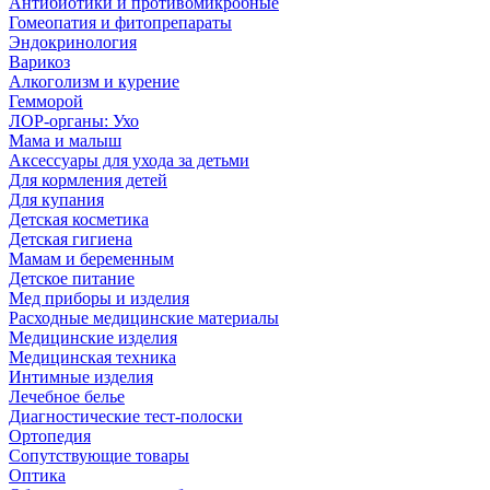
Антибиотики и противомикробные
Гомеопатия и фитопрепараты
Эндокринология
Варикоз
Алкоголизм и курение
Гемморой
ЛОР-органы: Ухо
Мама и малыш
Аксессуары для ухода за детьми
Для кормления детей
Для купания
Детская косметика
Детская гигиена
Мамам и беременным
Детское питание
Мед приборы и изделия
Расходные медицинские материалы
Медицинские изделия
Медицинская техника
Интимные изделия
Лечебное белье
Диагностические тест-полоски
Ортопедия
Сопутствующие товары
Оптика