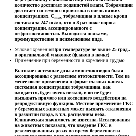
количество достигает водянистой влаги. Тобрамицин
достигает системного кровотока в очень низких
концентрациях. С
тобрамицина в плазме крови
mах
составляла 247 нг/мл, что в 8 раз ниже порога
концентрации, ассоциированного с
нефротоксичностью. Выводится почками,
преимущественно в неизмененном виде.
Условия хранения
При температуре не выше 25 град.,
в оригинальной упаковке (флакон в пачке)
Применение при беременности и кормлении грудью
Высокие системные дозы аминогликозидов были
ассоциированы с развитием ототоксичности. Тем не
менее после применения в форме глазных капель
системная концентрация тобрамицина, как
ожидается, будет очень низкой, и он не будет
вызывать прямого или косвенного воздействия на
репродуктивную функцию. Местное применение ГКС
у беременных животных может вызвать отклонения
в развитии плода, в т.ч. расщелины неба.
Клиническая значимость не известна. Исследования
на животных показали, что введение ГКС в
рекомендованных дозах во время беременности