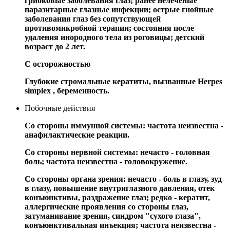
грибковые заболевания глаз; ранее нелеченые
паразитарные глазные инфекции; острые гнойные
заболевания глаз без сопутствующей
противомикробной терапии; состояния после
удаления инородного тела из роговицы; детский
возраст до 2 лет.
С осторожностью
Глубокие стромальные кератиты, вызванные Herpes
simplex , беременность.
Побочные действия
Со стороны иммунной системы: частота неизвестна -
анафилактические реакции.
Со стороны нервной системы: нечасто - головная
боль; частота неизвестна - головокружение.
Со стороны органа зрения: нечасто - боль в глазу, зуд
в глазу, повышение внутриглазного давления, отек
конъюнктивы, раздражение глаз; редко - кератит,
аллергические проявления со стороны глаз,
затуманивание зрения, синдром "сухого глаза",
конъюнктивальная инъекция; частота неизвестна -