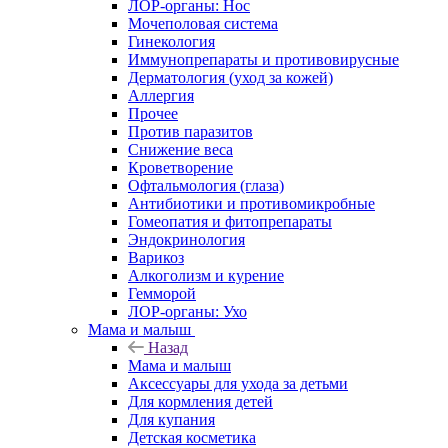
ЛОР-органы: Нос
Мочеполовая система
Гинекология
Иммунопрепараты и противовирусные
Дерматология (уход за кожей)
Аллергия
Прочее
Против паразитов
Снижение веса
Кроветворение
Офтальмология (глаза)
Антибиотики и противомикробные
Гомеопатия и фитопрепараты
Эндокринология
Варикоз
Алкоголизм и курение
Гемморой
ЛОР-органы: Ухо
Мама и малыш
Назад
Мама и малыш
Аксессуары для ухода за детьми
Для кормления детей
Для купания
Детская косметика