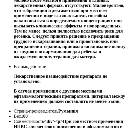
молоко после местного применения в глазных
лекарственных формах, отсутствуют. Маловероятно,
что тобрамицин и дексаметазон при местном
применении в виде глазных капель способны
накапливаться в определяемых концентрациях или
вызывать клинические эффекты у новорожденных.
Тем не менее, нельзя полностью исключить риск для
ребенка. Следует принять решение о прекращении
грудного вскармливания или о приостановке, или
прекращении терапии, принимая во внимание пользу
от грудного вскармливания для ребенка и
ожидаемую пользу терапии для матери.
Взаимодействие
Лекарственное взаимодействие препарата не
установлено.
В случае применения с другими местными
офтальмологическими препаратами, интервал между
их применением должен составлять не менее 5 мин.
Страна-производитель
Румыния
Вес
100
Совместимость
<div><p>При совместном применении
НПВС для местного применения в офтальмологии и