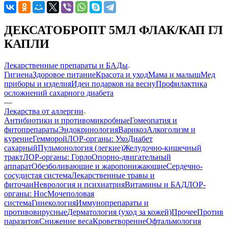
ДЕКСАТОБРОПТ 5МЛ ФЛАК/КАП ГЛ
КАПЛИ
Лекарственные препараты и БАДы
Гигиена
Здоровое питание
Красота и уход
Мама и малыш
Мед
приборы и изделия
Идеи подарков на весну
Профилактика
осложнений сахарного диабета
—
Лекарства от аллергии
Антибиотики и противомикробные
Гомеопатия и
фитопрепараты
Эндокринология
Варикоз
Алкоголизм и
курение
Гемморой
ЛОР-органы: Ухо
Диабет
сахарный
Пульмонология (легкие)
Желудочно-кишечный
тракт
ЛОР-органы: Горло
Опорно-двигательный
аппарат
Обезболивающие и жаропонижающие
Сердечно-
сосудистая система
Лекарственные травы и
фиточаи
Неврология и психиатрия
Витамины и БАД
ЛОР-
органы: Нос
Мочеполовая
система
Гинекология
Иммунопрепараты и
противовирусные
Дерматология (уход за кожей)
Прочее
Против
паразитов
Снижение веса
Кроветворение
Офтальмология