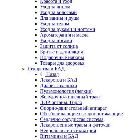
Красота и уход
Уход за лицом
Уход за волосами
Для ванны и душа
Уход за телом
Уход за руками и ногтями
Ароматерапия и масла
Уход за ногами
Защита от солнца
Бритье и депиляция
Подарочные наборы
Товары для здоровья
Лекарства и БАД
Назад
Лекарства и БАД
Диабет сахарный
Пульмонология (легкие)
Желудочно-кишечный тракт
ЛОР-органы: Горло
Опорно-двигательный аппарат
Обезболивающие и жаропонижающие
Сердечно-сосудистая система
Лекарственные травы и фиточаи
Неврология и психиатрия
Витамины и БАД