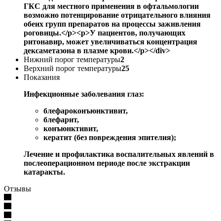
ГКС для местного применения в офтальмологии
возможно потенцирование отрицательного влияния
обеих групп препаратов на процессы заживления
роговицы.</p><p>У пациентов, получающих
ритонавир, может увеличиваться концентрация
дексаметазона в плазме крови.</p></div>
Нижний порог температуры
2
Верхний порог температуры
25
Показания
Инфекционные заболевания глаз:
блефароконъюнктивит,
блефарит,
конъюнктивит,
кератит (без повреждения эпителия);
Лечение и профилактика воспалительных явлений в
послеоперационном периоде после экстракции
катаракты.
Отзывы