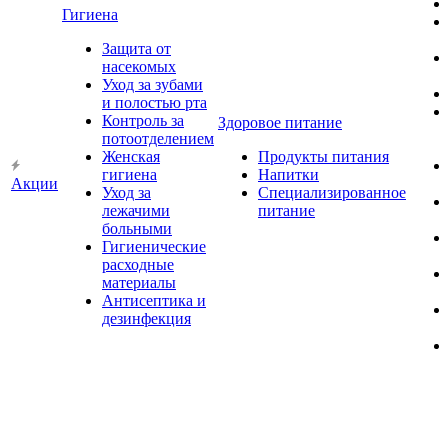
Гигиена
Защита от
насекомых
Уход за зубами
и полостью рта
Контроль за
Здоровое питание
потоотделением
Женская
Продукты питания
гигиена
Напитки
Акции
Уход за
Специализированное
лежачими
питание
больными
Гигиенические
расходные
материалы
Антисептика и
дезинфекция