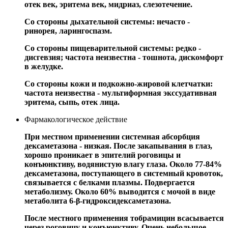
отек век, эритема век, мидриаз, слезотечение.
Со стороны дыхательной системы: нечасто -
ринорея, ларингоспазм.
Со стороны пищеварительной системы: редко -
дисгевзия; частота неизвестна - тошнота, дискомфорт
в желудке.
Со стороны кожи и подкожно-жировой клетчатки:
частота неизвестна - мультиформная экссудативная
эритема, сыпь, отек лица.
Фармакологическое действие
При местном применении системная абсорбция
дексаметазона - низкая. После закапывания в глаз,
хорошо проникает в эпителий роговицы и
конъюнктиву, водянистую влагу глаза. Около 77-84%
дексаметазона, поступающего в системный кровоток,
связывается с белками плазмы. Подвергается
метаболизму. Около 60% выводится с мочой в виде
метаболита 6-β-гидроксидексаметазона.
После местного применения тобрамицин всасывается
через роговицу и конъюнктиву. Очень небольшое