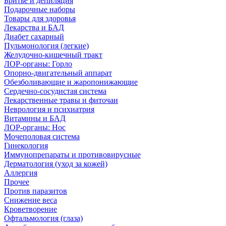
Бритье и депиляция
Подарочные наборы
Товары для здоровья
Лекарства и БАД
Диабет сахарный
Пульмонология (легкие)
Желудочно-кишечный тракт
ЛОР-органы: Горло
Опорно-двигательный аппарат
Обезболивающие и жаропонижающие
Сердечно-сосудистая система
Лекарственные травы и фиточаи
Неврология и психиатрия
Витамины и БАД
ЛОР-органы: Нос
Мочеполовая система
Гинекология
Иммунопрепараты и противовирусные
Дерматология (уход за кожей)
Аллергия
Прочее
Против паразитов
Снижение веса
Кроветворение
Офтальмология (глаза)