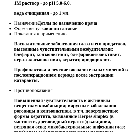
1М раствор - до pH 5.0-6.0,
вода очищенная - до 1 мл.
Назначение
Детям по назначению врача
Форма выпуска
капли глазные
Показания к применению
Воспалительные заболевания глаза и его придатков,
вызванные чувствительными возбудителями:
блефарит, конъюнктивит, блефароконъюнктивит,
кератоконъюнктивит, кератит, иридоциклит.
Профилактика и лечение воспалительных явлений в
послеоперационном периоде после экстракции
катаракты.
Противопоказания
Повышенная чувствительность к активным
веществам комбинации; вирусные заболевания
роговицы и конъюнктивы, в т.ч. поверхностные
формы кератита, вызванные Herpes simplex (в
частности, древовидный кератит); вакциния,
ветряная оспа; микобактериальные инфекции глаз;