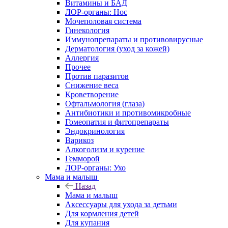
Витамины и БАД
ЛОР-органы: Нос
Мочеполовая система
Гинекология
Иммунопрепараты и противовирусные
Дерматология (уход за кожей)
Аллергия
Прочее
Против паразитов
Снижение веса
Кроветворение
Офтальмология (глаза)
Антибиотики и противомикробные
Гомеопатия и фитопрепараты
Эндокринология
Варикоз
Алкоголизм и курение
Гемморой
ЛОР-органы: Ухо
Мама и малыш
Назад
Мама и малыш
Аксессуары для ухода за детьми
Для кормления детей
Для купания