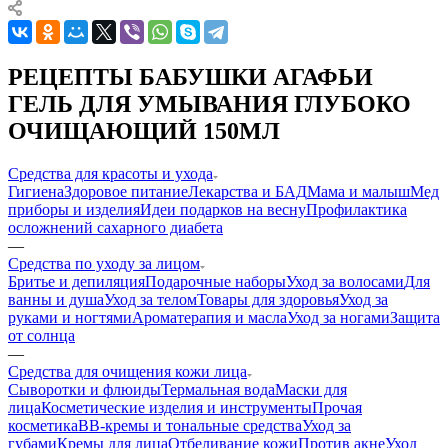
РЕЦЕПТЫ БАБУШКИ АГАФЬИ
ГЕЛЬ ДЛЯ УМЫВАНИЯ ГЛУБОКО
ОЧИЩАЮЩИЙ 150МЛ
Средства для красоты и ухода
Гигиена
Здоровое питание
Лекарства и БАД
Мама и малыш
Мед
приборы и изделия
Идеи подарков на весну
Профилактика
осложнений сахарного диабета
—
Средства по уходу за лицом
Бритье и депиляция
Подарочные наборы
Уход за волосами
Для
ванны и душа
Уход за телом
Товары для здоровья
Уход за
руками и ногтями
Ароматерапия и масла
Уход за ногами
Защита
от солнца
—
Средства для очищения кожи лица
Сыворотки и флюиды
Термальная вода
Маски для
лица
Косметические изделия и инструменты
Прочая
косметика
BB-кремы и тональные средства
Уход за
губами
Кремы для лица
Отбеливание кожи
Против акне
Уход