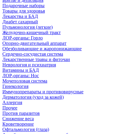
Бритье и депиляция
Подарочные наборы
Товары для здоровья
Лекарства и БАД
Диабет сахарный
Пульмонология (легкие)
Желудочно-кишечный тракт
ЛОР-органы: Горло
Опорно-двигательный аппарат
Обезболивающие и жаропонижающие
Сердечно-сосудистая система
Лекарственные травы и фиточаи
Неврология и психиатрия
Витамины и БАД
ЛОР-органы: Нос
Мочеполовая система
Гинекология
Иммунопрепараты и противовирусные
Дерматология (уход за кожей)
Аллергия
Прочее
Против паразитов
Снижение веса
Кроветворение
Офтальмология (глаза)