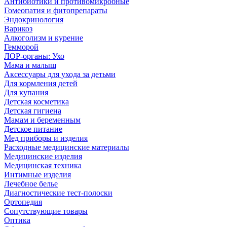
Антибиотики и противомикробные
Гомеопатия и фитопрепараты
Эндокринология
Варикоз
Алкоголизм и курение
Гемморой
ЛОР-органы: Ухо
Мама и малыш
Аксессуары для ухода за детьми
Для кормления детей
Для купания
Детская косметика
Детская гигиена
Мамам и беременным
Детское питание
Мед приборы и изделия
Расходные медицинские материалы
Медицинские изделия
Медицинская техника
Интимные изделия
Лечебное белье
Диагностические тест-полоски
Ортопедия
Сопутствующие товары
Оптика