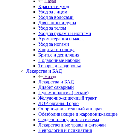
Назад
Красота и уход
Уход за лицом
Уход за волосами
Для ванны и душа
Уход за телом
Уход за руками и ногтями
Ароматерапия и масла
Уход за ногами
Защита от солнца
Бритье и депиляция
Подарочные наборы
Товары для здоровья
Лекарства и БАД
Назад
Лекарства и БАД
Диабет сахарный
Пульмонология (легкие)
Желудочно-кишечный тракт
ЛОР-органы: Горло
Опорно-двигательный аппарат
Обезболивающие и жаропонижающие
Сердечно-сосудистая система
Лекарственные травы и фиточаи
Неврология и психиатрия