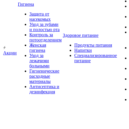
Гигиена
Защита от
насекомых
Уход за зубами
и полостью рта
Контроль за
Здоровое питание
потоотделением
Женская
Продукты питания
гигиена
Напитки
Акции
Уход за
Специализированное
лежачими
питание
больными
Гигиенические
расходные
материалы
Антисептика и
дезинфекция