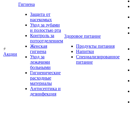
Гигиена
Защита от
насекомых
Уход за зубами
и полостью рта
Контроль за
Здоровое питание
потоотделением
Женская
Продукты питания
гигиена
Напитки
Акции
Уход за
Специализированное
лежачими
питание
больными
Гигиенические
расходные
материалы
Антисептика и
дезинфекция