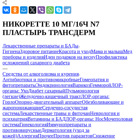
НИКОРЕТТЕ 10 МГ/16Ч N7
ПЛАСТЫРЬ ТРАНСДЕРМ
Лекарственные препараты и БАДы
Гигиена
Здоровое питание
Красота и уход
Мама и малыш
Мед
приборы и изделия
Идеи подарков на весну
Профилактика
осложнений сахарного диабета
—
Средства от алкоголизма и курения
Антибиотики и противомикробные
Гомеопатия и
фитопрепараты
Эндокринология
Варикоз
Гемморой
ЛОР-
органы: Ухо
Диабет сахарный
Пульмонология
(легкие)
Желудочно-кишечный тракт
ЛОР-органы:
Горло
Опорно-двигательный аппарат
Обезболивающие и
жаропонижающие
Сердечно-сосудистая
система
Лекарственные травы и фиточаи
Неврология и
психиатрия
Витамины и БАД
ЛОР-органы: Нос
Мочеполовая
система
Гинекология
Иммунопрепараты и
противовирусные
Дерматология (уход за
кожей)
Аллергия
Прочее
Против паразитов
Снижение