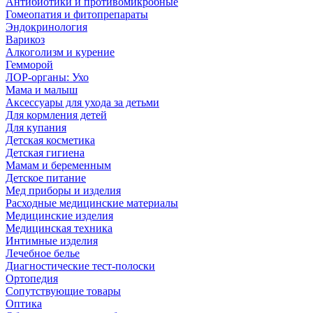
Антибиотики и противомикробные
Гомеопатия и фитопрепараты
Эндокринология
Варикоз
Алкоголизм и курение
Гемморой
ЛОР-органы: Ухо
Мама и малыш
Аксессуары для ухода за детьми
Для кормления детей
Для купания
Детская косметика
Детская гигиена
Мамам и беременным
Детское питание
Мед приборы и изделия
Расходные медицинские материалы
Медицинские изделия
Медицинская техника
Интимные изделия
Лечебное белье
Диагностические тест-полоски
Ортопедия
Сопутствующие товары
Оптика