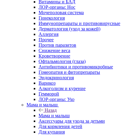
Витамины и БАД
ЛОР-органы: Нос
Мочеполовая система
Гинекология
Иммунопрепараты и противовирусные
Дерматология (уход за кожей)
Аллергия
Прочее
Против паразитов
Снижение веса
Кроветворение
Офтальмология (глаза)
Антибиотики и противомикробные
Гомеопатия и фитопрепараты
Эндокринология
Варикоз
Алкоголизм и курение
Гемморой
ЛОР-органы: Ухо
Мама и малыш
Назад
Мама и малыш
Аксессуары для ухода за детьми
Для кормления детей
Для купания