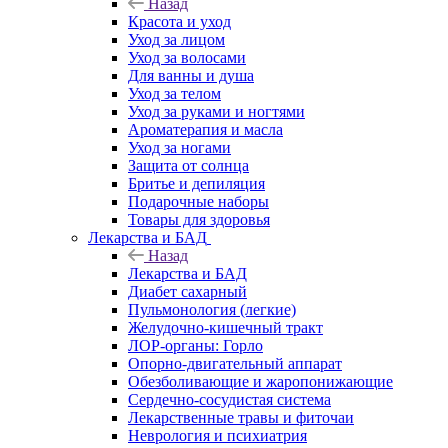
Назад
Красота и уход
Уход за лицом
Уход за волосами
Для ванны и душа
Уход за телом
Уход за руками и ногтями
Ароматерапия и масла
Уход за ногами
Защита от солнца
Бритье и депиляция
Подарочные наборы
Товары для здоровья
Лекарства и БАД
Назад
Лекарства и БАД
Диабет сахарный
Пульмонология (легкие)
Желудочно-кишечный тракт
ЛОР-органы: Горло
Опорно-двигательный аппарат
Обезболивающие и жаропонижающие
Сердечно-сосудистая система
Лекарственные травы и фиточаи
Неврология и психиатрия