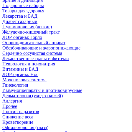
Бритье и депиляция
Подарочные наборы
Товары для здоровья
Лекарства и БАД
Диабет сахарный
Пульмонология (легкие)
Желудочно-кишечный тракт
ЛОР-органы: Горло
Опорно-двигательный аппарат
Обезболивающие и жаропонижающие
Сердечно-сосудистая система
Лекарственные травы и фиточаи
Неврология и психиатрия
Витамины и БАД
ЛОР-органы: Нос
Мочеполовая система
Гинекология
Иммунопрепараты и противовирусные
Дерматология (уход за кожей)
Аллергия
Прочее
Против паразитов
Снижение веса
Кроветворение
Офтальмология (глаза)