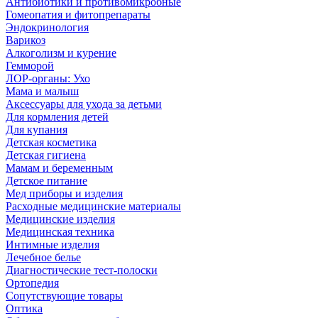
Антибиотики и противомикробные
Гомеопатия и фитопрепараты
Эндокринология
Варикоз
Алкоголизм и курение
Гемморой
ЛОР-органы: Ухо
Мама и малыш
Аксессуары для ухода за детьми
Для кормления детей
Для купания
Детская косметика
Детская гигиена
Мамам и беременным
Детское питание
Мед приборы и изделия
Расходные медицинские материалы
Медицинские изделия
Медицинская техника
Интимные изделия
Лечебное белье
Диагностические тест-полоски
Ортопедия
Сопутствующие товары
Оптика