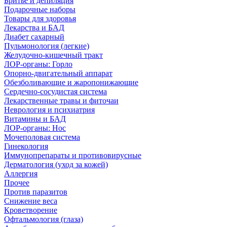
Бритье и депиляция
Подарочные наборы
Товары для здоровья
Лекарства и БАД
Диабет сахарный
Пульмонология (легкие)
Желудочно-кишечный тракт
ЛОР-органы: Горло
Опорно-двигательный аппарат
Обезболивающие и жаропонижающие
Сердечно-сосудистая система
Лекарственные травы и фиточаи
Неврология и психиатрия
Витамины и БАД
ЛОР-органы: Нос
Мочеполовая система
Гинекология
Иммунопрепараты и противовирусные
Дерматология (уход за кожей)
Аллергия
Прочее
Против паразитов
Снижение веса
Кроветворение
Офтальмология (глаза)