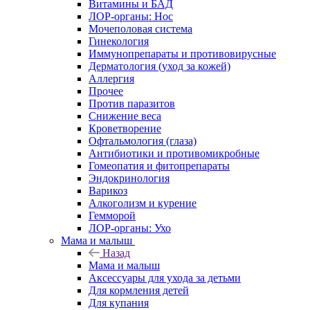
Витамины и БАД
ЛОР-органы: Нос
Мочеполовая система
Гинекология
Иммунопрепараты и противовирусные
Дерматология (уход за кожей)
Аллергия
Прочее
Против паразитов
Снижение веса
Кроветворение
Офтальмология (глаза)
Антибиотики и противомикробные
Гомеопатия и фитопрепараты
Эндокринология
Варикоз
Алкоголизм и курение
Гемморой
ЛОР-органы: Ухо
Мама и малыш
Назад
Мама и малыш
Аксессуары для ухода за детьми
Для кормления детей
Для купания