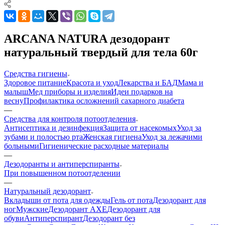
ARCANA NATURA дезодорант
натуральный твердый для тела 60г
Средства гигиены
Здоровое питание
Красота и уход
Лекарства и БАД
Мама и
малыш
Мед приборы и изделия
Идеи подарков на
весну
Профилактика осложнений сахарного диабета
—
Средства для контроля потоотделения
Антисептика и дезинфекция
Защита от насекомых
Уход за
зубами и полостью рта
Женская гигиена
Уход за лежачими
больными
Гигиенические расходные материалы
—
Дезодоранты и антиперспиранты
При повышенном потоотделении
—
Натуральный дезодорант
Вкладыши от пота для одежды
Гель от пота
Дезодорант для
ног
Мужские
Дезодорант AXE
Дезодорант для
обуви
Антиперспирант
Дезодорант без