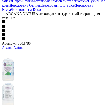
запаха
Спреи
Стики
Детские
Женские
Кристаллические
Сухие
Шар
крем
Дезодорант Garnier
Дезодорант Old Spice
Дезодорант
Nivea
Дезодоранты Rexona
—
ARCANA NATURA дезодорант натуральный твердый для
тела 60г
Артикул:
5503780
Arcana Natura