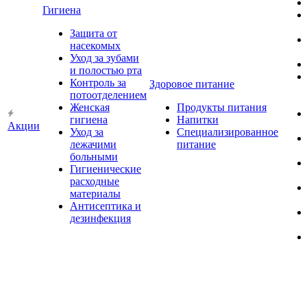
Гигиена
Защита от
насекомых
Уход за зубами
и полостью рта
Контроль за
Здоровое питание
потоотделением
Женская
Продукты питания
гигиена
Напитки
Акции
Уход за
Специализированное
лежачими
питание
больными
Гигиенические
расходные
материалы
Антисептика и
дезинфекция