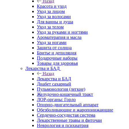
Назад
Красота и уход
Уход за лицом
Уход за волосами
Для ванны и душа
Уход за телом
Уход за руками и ногтями
Ароматерапия и масла
Уход за ногами
Защита от солнца
Бритье и депиляция
Подарочные наборы
Товары для здоровья
Лекарства и БАД
Назад
Лекарства и БАД
Диабет сахарный
Пульмонология (легкие)
Желудочно-кишечный тракт
ЛОР-органы: Горло
Опорно-двигательный аппарат
Обезболивающие и жаропонижающие
Сердечно-сосудистая система
Лекарственные травы и фиточаи
Неврология и психиатрия