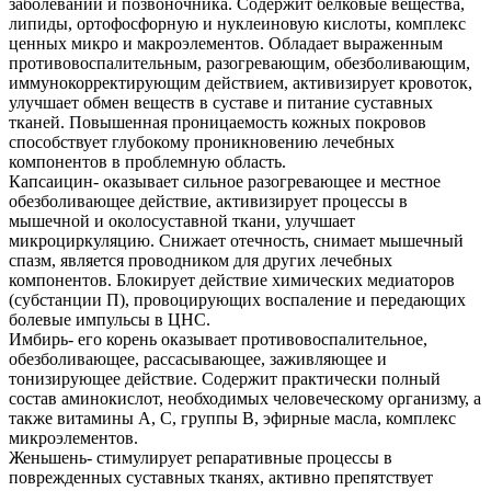
заболеваний и позвоночника. Содержит белковые вещества,
липиды, ортофосфорную и нуклеиновую кислоты, комплекс
ценных микро и макроэлементов. Обладает выраженным
противовоспалительным, разогревающим, обезболивающим,
иммунокорректирующим действием, активизирует кровоток,
улучшает обмен веществ в суставе и питание суставных
тканей. Повышенная проницаемость кожных покровов
способствует глубокому проникновению лечебных
компонентов в проблемную область.
Капсаицин- оказывает сильное разогревающее и местное
обезболивающее действие, активизирует процессы в
мышечной и околосуставной ткани, улучшает
микроциркуляцию. Снижает отечность, снимает мышечный
спазм, является проводником для других лечебных
компонентов. Блокирует действие химических медиаторов
(субстанции П), провоцирующих воспаление и передающих
болевые импульсы в ЦНС.
Имбирь- его корень оказывает противовоспалительное,
обезболивающее, рассасывающее, заживляющее и
тонизирующее действие. Содержит практически полный
состав аминокислот, необходимых человеческому организму, а
также витамины А, С, группы В, эфирные масла, комплекс
микроэлементов.
Женьшень- стимулирует репаративные процессы в
поврежденных суставных тканях, активно препятствует