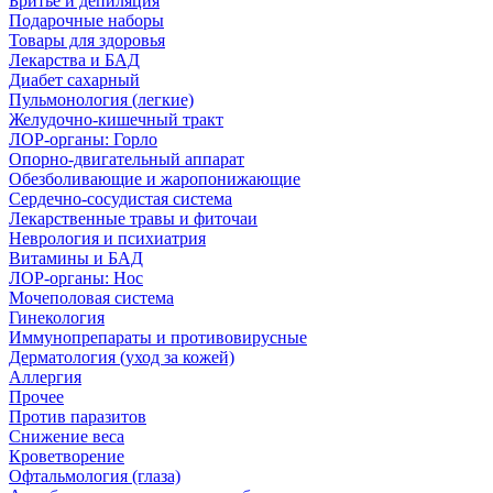
Бритье и депиляция
Подарочные наборы
Товары для здоровья
Лекарства и БАД
Диабет сахарный
Пульмонология (легкие)
Желудочно-кишечный тракт
ЛОР-органы: Горло
Опорно-двигательный аппарат
Обезболивающие и жаропонижающие
Сердечно-сосудистая система
Лекарственные травы и фиточаи
Неврология и психиатрия
Витамины и БАД
ЛОР-органы: Нос
Мочеполовая система
Гинекология
Иммунопрепараты и противовирусные
Дерматология (уход за кожей)
Аллергия
Прочее
Против паразитов
Снижение веса
Кроветворение
Офтальмология (глаза)