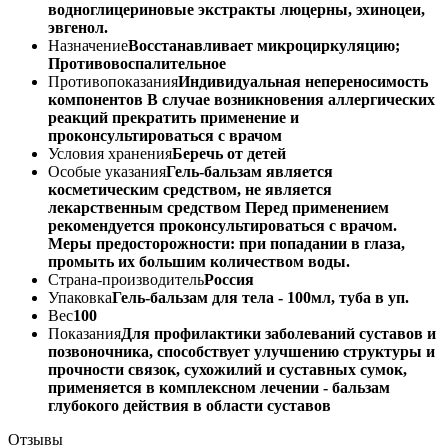
водноглицериновые экстракты люцерны, эхиноцеи,
эвгенол.
Назначение
Восстанавливает микроциркуляцию;
Противовоспалительное
Противопоказания
Индивидуальная непереносимость
компонентов В случае возникновения аллергических
реакций прекратить применение и
проконсультироваться с врачом
Условия хранения
Беречь от детей
Особые указания
Гель-бальзам является
косметическим средством, не является
лекарственным средством Перед применением
рекомендуется проконсультироваться с врачом.
Меры предосторожности: при попадании в глаза,
промыть их большим количеством воды.
Страна-производитель
Россия
Упаковка
Гель-бальзам для тела - 100мл, туба в уп.
Вес
100
Показания
Для профилактики заболеваний суставов и
позвоночника, способствует улучшению структуры и
прочности связок, сухожилий и суставных сумок,
применяется в комплексном лечении - бальзам
глубокого действия в области суставов
Отзывы