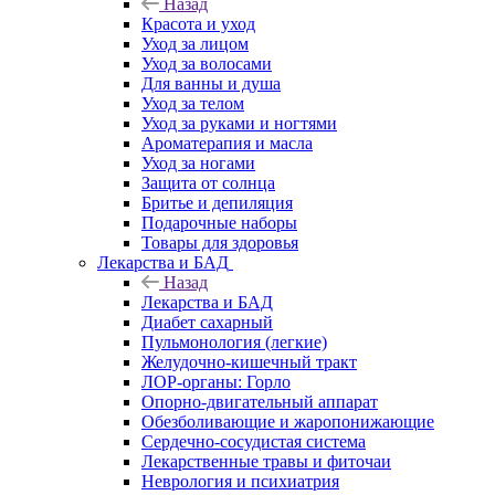
Назад
Красота и уход
Уход за лицом
Уход за волосами
Для ванны и душа
Уход за телом
Уход за руками и ногтями
Ароматерапия и масла
Уход за ногами
Защита от солнца
Бритье и депиляция
Подарочные наборы
Товары для здоровья
Лекарства и БАД
Назад
Лекарства и БАД
Диабет сахарный
Пульмонология (легкие)
Желудочно-кишечный тракт
ЛОР-органы: Горло
Опорно-двигательный аппарат
Обезболивающие и жаропонижающие
Сердечно-сосудистая система
Лекарственные травы и фиточаи
Неврология и психиатрия