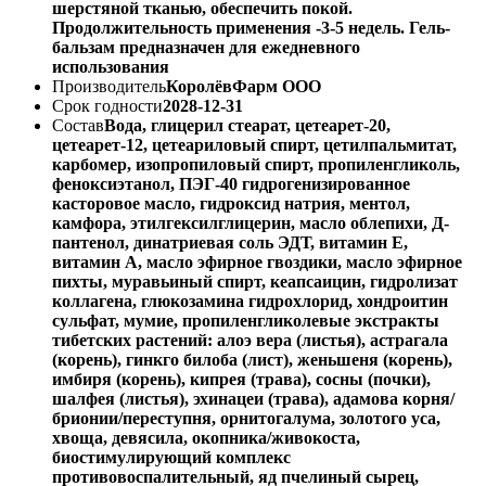
шерстяной тканью, обеспечить покой.
Продолжительность применения -3-5 недель. Гель-
бальзам предназначен для ежедневного
использования
Производитель
КоролёвФарм ООО
Срок годности
2028-12-31
Состав
Вода, глицерил стеарат, цетеарет-20,
цетеарет-12, цетеариловый спирт, цетилпальмитат,
карбомер, изопропиловый спирт, пропиленгликоль,
феноксиэтанол, ПЭГ-40 гидрогенизированное
касторовое масло, гидроксид натрия, ментол,
камфора, этилгексилглицерин, масло облепихи, Д-
пантенол, динатриевая соль ЭДТ, витамин Е,
витамин А, масло эфирное гвоздики, масло эфирное
пихты, муравьиный спирт, кеапсаицин, гидролизат
коллагена, глюкозамина гидрохлорид, хондроитин
сульфат, мумие, пропиленгликолевые экстракты
тибетских растений: алоэ вера (листья), астрагала
(корень), гинкго билоба (лист), женьшеня (корень),
имбиря (корень), кипрея (трава), сосны (почки),
шалфея (листья), эхинацеи (трава), адамова корня/
брионии/переступня, орнитогалума, золотого уса,
хвоща, девясила, окопника/живокоста,
биостимулирующий комплекс
противовоспалительный, яд пчелиный сырец,