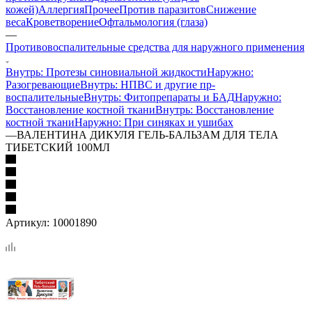
кожей)
Аллергия
Прочее
Против паразитов
Снижение
веса
Кроветворение
Офтальмология (глаза)
—
Противовоспалительные средства для наружного применения
Внутрь: Протезы синовиальной жидкости
Наружно:
Разогревающие
Внутрь: НПВС и другие пр-
воспалительные
Внутрь: Фитопрепараты и БАД
Наружно:
Восстановление костной ткани
Внутрь: Восстановление
костной ткани
Наружно: При синяках и ушибах
—
ВАЛЕНТИНА ДИКУЛЯ ГЕЛЬ-БАЛЬЗАМ ДЛЯ ТЕЛА
ТИБЕТСКИЙ 100МЛ
Артикул:
10001890