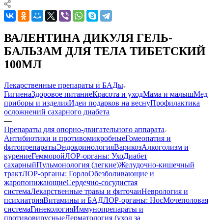
ВАЛЕНТИНА ДИКУЛЯ ГЕЛЬ-
БАЛЬЗАМ ДЛЯ ТЕЛА ТИБЕТСКИЙ
100МЛ
Лекарственные препараты и БАДы
Гигиена
Здоровое питание
Красота и уход
Мама и малыш
Мед
приборы и изделия
Идеи подарков на весну
Профилактика
осложнений сахарного диабета
—
Препараты для опорно-двигательного аппарата
Антибиотики и противомикробные
Гомеопатия и
фитопрепараты
Эндокринология
Варикоз
Алкоголизм и
курение
Гемморой
ЛОР-органы: Ухо
Диабет
сахарный
Пульмонология (легкие)
Желудочно-кишечный
тракт
ЛОР-органы: Горло
Обезболивающие и
жаропонижающие
Сердечно-сосудистая
система
Лекарственные травы и фиточаи
Неврология и
психиатрия
Витамины и БАД
ЛОР-органы: Нос
Мочеполовая
система
Гинекология
Иммунопрепараты и
противовирусные
Дерматология (уход за