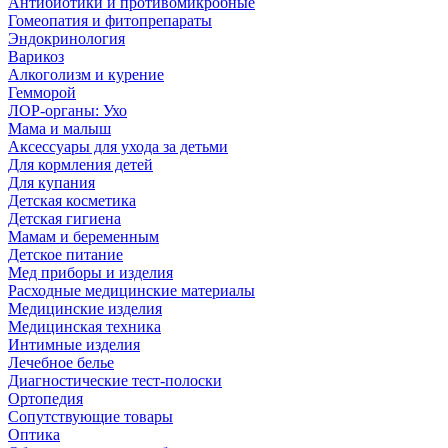
Антибиотики и противомикробные
Гомеопатия и фитопрепараты
Эндокринология
Варикоз
Алкоголизм и курение
Гемморой
ЛОР-органы: Ухо
Мама и малыш
Аксессуары для ухода за детьми
Для кормления детей
Для купания
Детская косметика
Детская гигиена
Мамам и беременным
Детское питание
Мед приборы и изделия
Расходные медицинские материалы
Медицинские изделия
Медицинская техника
Интимные изделия
Лечебное белье
Диагностические тест-полоски
Ортопедия
Сопутствующие товары
Оптика