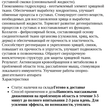
суставной смазки (синовиальной жидкости).
Глюкозамина гидрохлорид - неотъемлемый элемент хрящевой
ткани. Обеспечивает выработку хондроитина, улучшает
обменные процессы в суставах. Стимулирует синтез веществ,
необходимых для восстановления хряща и выработки
синовиальной жидкости. Тормозит развитие дегенеративных
процессов в суставах и восстанавливает их функцию.
Коллаген - фибриллярный белок, составляющий основу
соединительной ткани организма (сухожилия, хрящ, кость,
дерма) и обеспечивающий ее прочность и эластичность.
Способствует регенерации и укреплению хрящей, связок,
повышает их прочность и упругость, улучшает подвижность
суставов и позвоночника. Образует сверхпрочную
внеклеточную структуру для защиты хрящевой ткани.
Результат: Активизация кровообращения и метаболизма в
проблемной области тела, расслабление мышц, стимуляция
локального иммунитета. Улучшение работы опорно-
двигательного аппарата
Характеристики
Статус наличия на складе
Готово к доставке
Способ применения и дозы
Наносить массажными
движениями на проблемную область в течение 3-5
минут до полного впитывания 2-3 раза вдень. Для
усиления эффекта, по возможности, утеплить