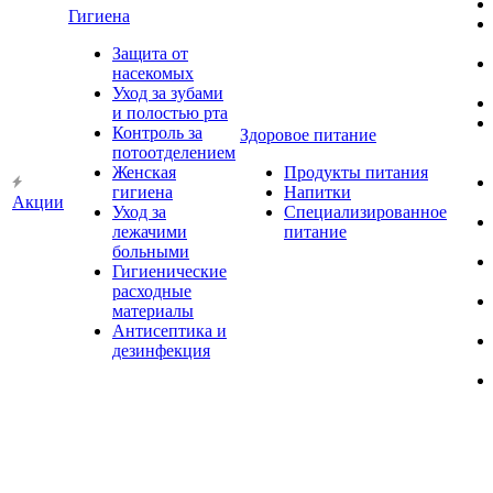
Гигиена
Защита от
насекомых
Уход за зубами
и полостью рта
Контроль за
Здоровое питание
потоотделением
Женская
Продукты питания
гигиена
Напитки
Акции
Уход за
Специализированное
лежачими
питание
больными
Гигиенические
расходные
материалы
Антисептика и
дезинфекция