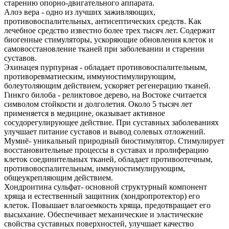
старению опорно-двигательного аппарата.
Алоэ вера - одно из лучших заживляющих,
противовоспалительных, антисептических средств. Как
лечебное средство известно более трех тысяч лет. Содержит
биогенные стимуляторы, ускоряющие обновления клеток и
самовосстановление тканей при заболевании и старении
суставов.
Эхинацея пурпурная - обладает противовоспалительным,
противоревматиеским, иммуностимулирующим,
болеутоляющим действием, ускоряет регенерацию тканей.
Гинкго билоба - реликтовое дерево, на Востоке считается
символом стойкости и долголетия. Около 5 тысяч лет
применяется в медицине, оказывает активное
сосудорегулирующее действие. При суставных заболеваниях
улучшает питание суставов и вывод солевых отложений.
Мумиё- уникальный природный биостимулятор. Стимулирует
восстановительные процессы в суставах и пролиферацию
клеток соединительных тканей, обладает противоотечным,
противовоспалительным, иммуностимулирующим,
общеукрепляющим действием.
Хондроитина сульфат- основной структурный компонент
хряща и естественный защитник (хондропротектор) его
клеток. Повышает влагоемкость хряща, предотвращает его
высыхание. Обеспечивает механические и эластические
свойства суставных поверхностей, улучшает качество