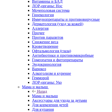
Витамины и БАД
ЛОР-органы: Нос
Мочеполовая система
Гинекология
Иммунопрепараты и противовирусные
Дерматология (уход за кожей)
Аллергия
Прочее
Против паразитов
Снижение веса
Кроветворение
Офтальмология (глаза)
Антибиотики и противомикробные
Гомеопатия и фитопрепараты
Эндокринология
Варикоз
Алкоголизм и курение
Гемморой
ЛОР-органы: Ухо
Мама и малыш
Назад
Мама и малыш
Аксессуары для ухода за детьми
Для кормления детей
Для купания