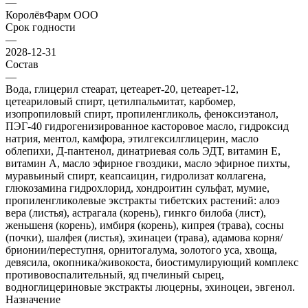
—
КоролёвФарм ООО
Срок годности
—
2028-12-31
Состав
—
Вода, глицерил стеарат, цетеарет-20, цетеарет-12,
цетеариловый спирт, цетилпальмитат, карбомер,
изопропиловый спирт, пропиленгликоль, феноксиэтанол,
ПЭГ-40 гидрогенизированное касторовое масло, гидроксид
натрия, ментол, камфора, этилгексилглицерин, масло
облепихи, Д-пантенол, динатриевая соль ЭДТ, витамин Е,
витамин А, масло эфирное гвоздики, масло эфирное пихты,
муравьиный спирт, кеапсаицин, гидролизат коллагена,
глюкозамина гидрохлорид, хондроитин сульфат, мумие,
пропиленгликолевые экстракты тибетских растений: алоэ
вера (листья), астрагала (корень), гинкго билоба (лист),
женьшеня (корень), имбиря (корень), кипрея (трава), сосны
(почки), шалфея (листья), эхинацеи (трава), адамова корня/
брионии/переступня, орнитогалума, золотого уса, хвоща,
девясила, окопника/живокоста, биостимулирующий комплекс
противовоспалительный, яд пчелиный сырец,
водноглицериновые экстракты люцерны, эхиноцеи, эвгенол.
Назначение