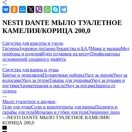
NESTI DANTE МЫЛО ТУАЛЕТНОЕ
КАМЕЛИЯ/КОРИЦА 200,0
Средства для красоты и ухода
Гигиена
Здоровое питание
Лекарства и БАД
Мама и малыш
Мед
приборы и изделия
Идеи подарков на весну
Профилактика
осложнений сахарного диабета
—
Средства для ванны и душа
Бритье и депиляция
Подарочные наборы
Уход за лицом
Уход за
волосами
Уход за телом
Товары для здоровья
Уход за руками и
ногтями
Ароматерапия и масла
Уход за ногами
Защита от
солнца
—
Мыло туалетное и жидкое
Гели для душа
Соли и концентраты для ванны
Пилинги и
скрабы для тела
Мочалки и губки для тела
Очищение лица
—
NESTI DANTE МЫЛО ТУАЛЕТНОЕ КАМЕЛИЯ/
КОРИЦА 200,0