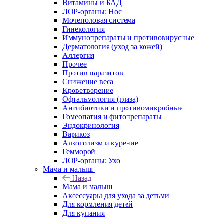
Витамины и БАД
ЛОР-органы: Нос
Мочеполовая система
Гинекология
Иммунопрепараты и противовирусные
Дерматология (уход за кожей)
Аллергия
Прочее
Против паразитов
Снижение веса
Кроветворение
Офтальмология (глаза)
Антибиотики и противомикробные
Гомеопатия и фитопрепараты
Эндокринология
Варикоз
Алкоголизм и курение
Гемморой
ЛОР-органы: Ухо
Мама и малыш
Назад
Мама и малыш
Аксессуары для ухода за детьми
Для кормления детей
Для купания