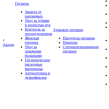
Гигиена
Защита от
насекомых
Уход за зубами
и полостью рта
Контроль за
Здоровое питание
потоотделением
Женская
Продукты питания
гигиена
Напитки
Акции
Уход за
Специализированное
лежачими
питание
больными
Гигиенические
расходные
материалы
Антисептика и
дезинфекция