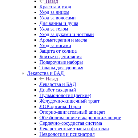
Назад
Красота и уход
Уход за лицом
Уход за волосами
Для ванны и душа
Уход за телом
Уход за руками и ногтями
Ароматерапия и масла
Уход за ногами
Защита от солнца
Бритье и депиляция
Подарочные наборы
Товары для здоровья
Лекарства и БАД
Назад
Лекарства и БАД
Диабет сахарный
Пульмонология (легкие)
Желудочно-кишечный тракт
ЛОР-органы: Горло
Опорно-двигательный аппарат
Обезболивающие и жаропонижающие
Сердечно-сосудистая система
Лекарственные травы и фиточаи
Неврология и психиатрия