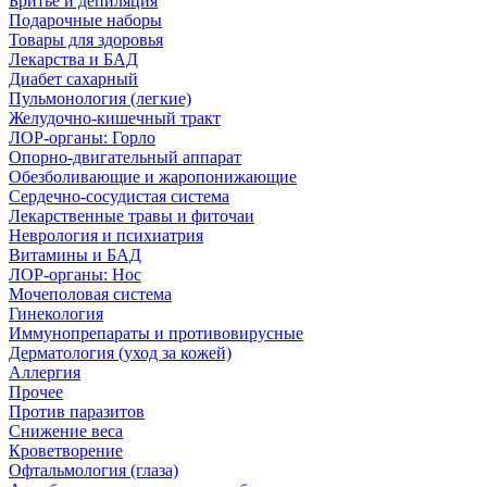
Бритье и депиляция
Подарочные наборы
Товары для здоровья
Лекарства и БАД
Диабет сахарный
Пульмонология (легкие)
Желудочно-кишечный тракт
ЛОР-органы: Горло
Опорно-двигательный аппарат
Обезболивающие и жаропонижающие
Сердечно-сосудистая система
Лекарственные травы и фиточаи
Неврология и психиатрия
Витамины и БАД
ЛОР-органы: Нос
Мочеполовая система
Гинекология
Иммунопрепараты и противовирусные
Дерматология (уход за кожей)
Аллергия
Прочее
Против паразитов
Снижение веса
Кроветворение
Офтальмология (глаза)