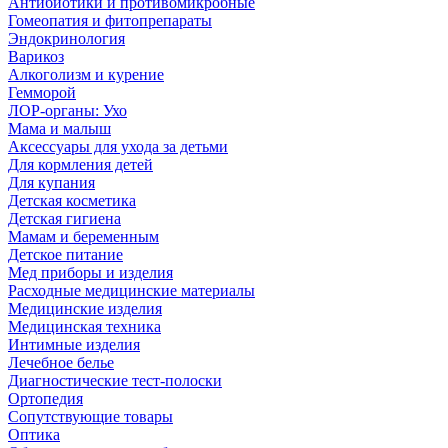
Антибиотики и противомикробные
Гомеопатия и фитопрепараты
Эндокринология
Варикоз
Алкоголизм и курение
Гемморой
ЛОР-органы: Ухо
Мама и малыш
Аксессуары для ухода за детьми
Для кормления детей
Для купания
Детская косметика
Детская гигиена
Мамам и беременным
Детское питание
Мед приборы и изделия
Расходные медицинские материалы
Медицинские изделия
Медицинская техника
Интимные изделия
Лечебное белье
Диагностические тест-полоски
Ортопедия
Сопутствующие товары
Оптика