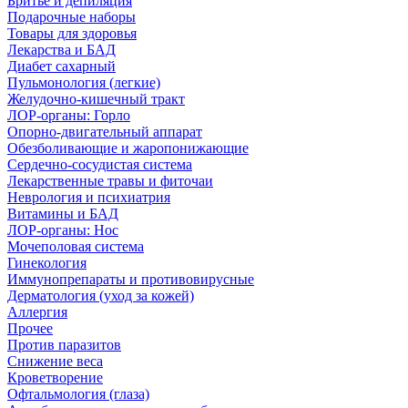
Бритье и депиляция
Подарочные наборы
Товары для здоровья
Лекарства и БАД
Диабет сахарный
Пульмонология (легкие)
Желудочно-кишечный тракт
ЛОР-органы: Горло
Опорно-двигательный аппарат
Обезболивающие и жаропонижающие
Сердечно-сосудистая система
Лекарственные травы и фиточаи
Неврология и психиатрия
Витамины и БАД
ЛОР-органы: Нос
Мочеполовая система
Гинекология
Иммунопрепараты и противовирусные
Дерматология (уход за кожей)
Аллергия
Прочее
Против паразитов
Снижение веса
Кроветворение
Офтальмология (глаза)