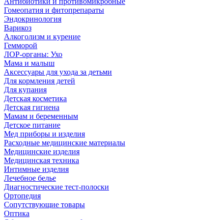
Антибиотики и противомикробные
Гомеопатия и фитопрепараты
Эндокринология
Варикоз
Алкоголизм и курение
Гемморой
ЛОР-органы: Ухо
Мама и малыш
Аксессуары для ухода за детьми
Для кормления детей
Для купания
Детская косметика
Детская гигиена
Мамам и беременным
Детское питание
Мед приборы и изделия
Расходные медицинские материалы
Медицинские изделия
Медицинская техника
Интимные изделия
Лечебное белье
Диагностические тест-полоски
Ортопедия
Сопутствующие товары
Оптика