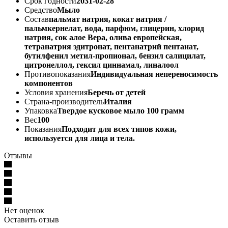
Срок годности
2031-02-28
Средство
Мыло
Состав
пальмат натрия, кокат натрия /
пальмкернелат, вода, парфюм, глицерин, хлорид
натрия, сок алое Вера, олива европейская,
тетранатрия эдитронат, пентанатрий пентанат,
бутилфенил метил-пропионал, бензил салицилат,
цитронеллол, гексил циннамал, линалоол
Противопоказания
Индивидуальная непереносимость
компонентов
Условия хранения
Беречь от детей
Страна-производитель
Италия
Упаковка
Твердое кусковое мыло 100 грамм
Вес
100
Показания
Подходит для всех типов кожи,
используется для лица и тела.
Отзывы
Нет оценок
Оставить отзыв