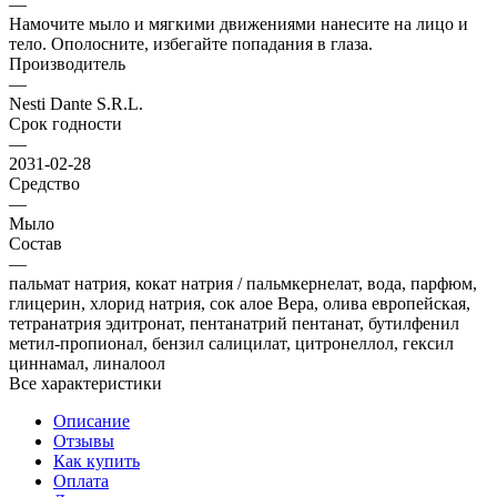
—
Намочите мыло и мягкими движениями нанесите на лицо и
тело. Ополосните, избегайте попадания в глаза.
Производитель
—
Nesti Dante S.R.L.
Срок годности
—
2031-02-28
Средство
—
Мыло
Состав
—
пальмат натрия, кокат натрия / пальмкернелат, вода, парфюм,
глицерин, хлорид натрия, сок алое Вера, олива европейская,
тетранатрия эдитронат, пентанатрий пентанат, бутилфенил
метил-пропионал, бензил салицилат, цитронеллол, гексил
циннамал, линалоол
Все характеристики
Описание
Отзывы
Как купить
Оплата