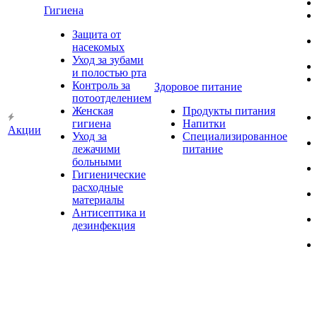
Гигиена
Защита от
насекомых
Уход за зубами
и полостью рта
Контроль за
Здоровое питание
потоотделением
Женская
Продукты питания
гигиена
Напитки
Акции
Уход за
Специализированное
лежачими
питание
больными
Гигиенические
расходные
материалы
Антисептика и
дезинфекция