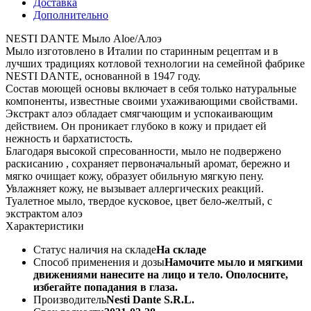
Доставка
Дополнительно
NESTI DANTE Мыло Aloe/Алоэ
Мыло изготовлено в Италии по старинным рецептам и в
лучших традициях котловой технологии на семейной фабрике
NESTI DANTE, основанной в 1947 году.
Состав моющей основы включает в себя только натуральные
компоненты, известные своими ухаживающими свойствами.
Экстракт алоэ обладает смягчающим и успокаивающим
действием. Он проникает глубоко в кожу и придает ей
нежность и бархатистость.
Благодаря высокой спресованности, мыло не подвержено
раскисанию , сохраняет первоначальный аромат, бережно и
мягко очищает кожу, образует обильную мягкую пену.
Увлажняет кожу, не вызывает аллергических реакций.
Туалетное мыло, твердое кусковое, цвет бело-желтый, с
экстрактом алоэ
Характеристики
Статус наличия на складе
На складе
Способ применения и дозы
Намочите мыло и мягкими
движениями нанесите на лицо и тело. Ополосните,
избегайте попадания в глаза.
Производитель
Nesti Dante S.R.L.