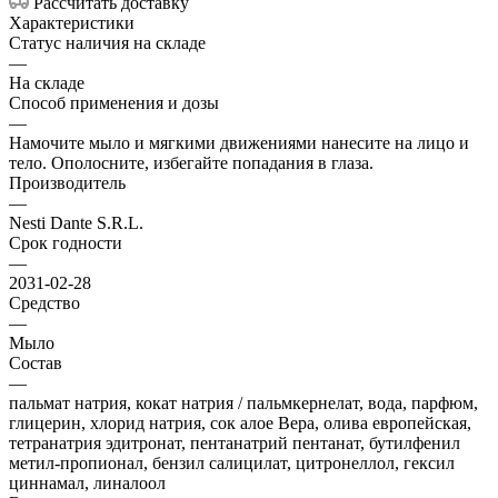
Рассчитать доставку
Характеристики
Статус наличия на складе
—
На складе
Способ применения и дозы
—
Намочите мыло и мягкими движениями нанесите на лицо и
тело. Ополосните, избегайте попадания в глаза.
Производитель
—
Nesti Dante S.R.L.
Срок годности
—
2031-02-28
Средство
—
Мыло
Состав
—
пальмат натрия, кокат натрия / пальмкернелат, вода, парфюм,
глицерин, хлорид натрия, сок алое Вера, олива европейская,
тетранатрия эдитронат, пентанатрий пентанат, бутилфенил
метил-пропионал, бензил салицилат, цитронеллол, гексил
циннамал, линалоол