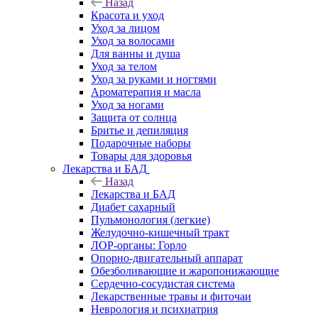
Назад
Красота и уход
Уход за лицом
Уход за волосами
Для ванны и душа
Уход за телом
Уход за руками и ногтями
Ароматерапия и масла
Уход за ногами
Защита от солнца
Бритье и депиляция
Подарочные наборы
Товары для здоровья
Лекарства и БАД
Назад
Лекарства и БАД
Диабет сахарный
Пульмонология (легкие)
Желудочно-кишечный тракт
ЛОР-органы: Горло
Опорно-двигательный аппарат
Обезболивающие и жаропонижающие
Сердечно-сосудистая система
Лекарственные травы и фиточаи
Неврология и психиатрия