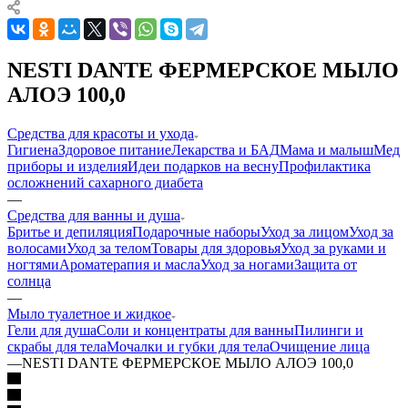
NESTI DANTE ФЕРМЕРСКОЕ МЫЛО
АЛОЭ 100,0
Средства для красоты и ухода
Гигиена
Здоровое питание
Лекарства и БАД
Мама и малыш
Мед
приборы и изделия
Идеи подарков на весну
Профилактика
осложнений сахарного диабета
—
Средства для ванны и душа
Бритье и депиляция
Подарочные наборы
Уход за лицом
Уход за
волосами
Уход за телом
Товары для здоровья
Уход за руками и
ногтями
Ароматерапия и масла
Уход за ногами
Защита от
солнца
—
Мыло туалетное и жидкое
Гели для душа
Соли и концентраты для ванны
Пилинги и
скрабы для тела
Мочалки и губки для тела
Очищение лица
—
NESTI DANTE ФЕРМЕРСКОЕ МЫЛО АЛОЭ 100,0