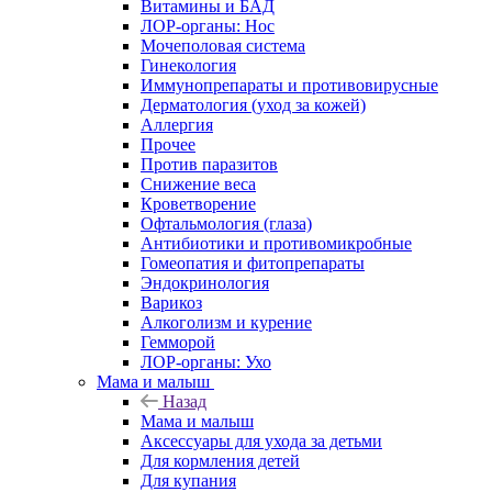
Витамины и БАД
ЛОР-органы: Нос
Мочеполовая система
Гинекология
Иммунопрепараты и противовирусные
Дерматология (уход за кожей)
Аллергия
Прочее
Против паразитов
Снижение веса
Кроветворение
Офтальмология (глаза)
Антибиотики и противомикробные
Гомеопатия и фитопрепараты
Эндокринология
Варикоз
Алкоголизм и курение
Гемморой
ЛОР-органы: Ухо
Мама и малыш
Назад
Мама и малыш
Аксессуары для ухода за детьми
Для кормления детей
Для купания