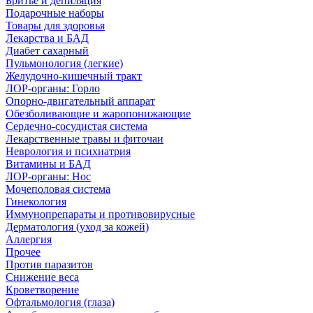
Бритье и депиляция
Подарочные наборы
Товары для здоровья
Лекарства и БАД
Диабет сахарный
Пульмонология (легкие)
Желудочно-кишечный тракт
ЛОР-органы: Горло
Опорно-двигательный аппарат
Обезболивающие и жаропонижающие
Сердечно-сосудистая система
Лекарственные травы и фиточаи
Неврология и психиатрия
Витамины и БАД
ЛОР-органы: Нос
Мочеполовая система
Гинекология
Иммунопрепараты и противовирусные
Дерматология (уход за кожей)
Аллергия
Прочее
Против паразитов
Снижение веса
Кроветворение
Офтальмология (глаза)