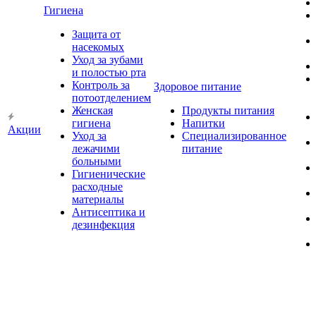
Гигиена
Защита от
насекомых
Уход за зубами
и полостью рта
Контроль за
Здоровое питание
потоотделением
Женская
Продукты питания
гигиена
Напитки
Акции
Уход за
Специализированное
лежачими
питание
больными
Гигиенические
расходные
материалы
Антисептика и
дезинфекция