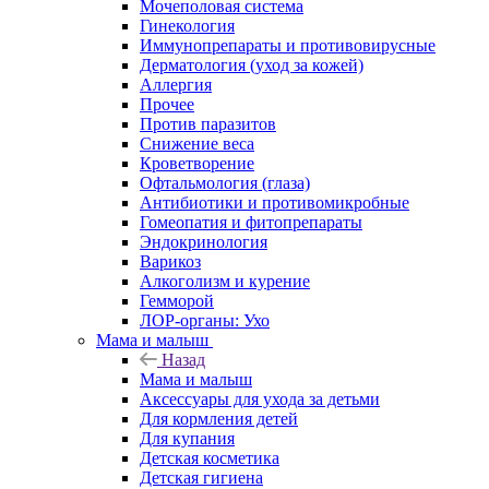
Мочеполовая система
Гинекология
Иммунопрепараты и противовирусные
Дерматология (уход за кожей)
Аллергия
Прочее
Против паразитов
Снижение веса
Кроветворение
Офтальмология (глаза)
Антибиотики и противомикробные
Гомеопатия и фитопрепараты
Эндокринология
Варикоз
Алкоголизм и курение
Гемморой
ЛОР-органы: Ухо
Мама и малыш
Назад
Мама и малыш
Аксессуары для ухода за детьми
Для кормления детей
Для купания
Детская косметика
Детская гигиена