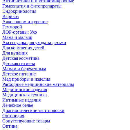
Антибиотики и противомикробные
Гомеопатия и фитопрепараты
Эндокринология
Варикоз
Алкоголизм и курение
Гемморой
ЛОР-органы: Ухо
Мама и малыш
Аксессуары для ухода за детьми
Для кормления детей
Для купания
Детская косметика
Детская гигиена
Мамам и беременным
Детское питание
Мед приборы и изделия
Расходные медицинские материалы
Медицинские изделия
Медицинская техника
Интимные изделия
Лечебное белье
Диагностические тест-полоски
Ортопедия
Сопутствующие товары
Оптика