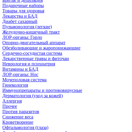
Бритье и депиляция
Подарочные наборы
Товары для здоровья
Лекарства и БАД
Диабет сахарный
Пульмонология (легкие)
Желудочно-кишечный тракт
ЛОР-органы: Горло
Опорно-двигательный аппарат
Обезболивающие и жаропонижающие
Сердечно-сосудистая система
Лекарственные травы и фиточаи
Неврология и психиатрия
Витамины и БАД
ЛОР-органы: Нос
Мочеполовая система
Гинекология
Иммунопрепараты и противовирусные
Дерматология (уход за кожей)
Аллергия
Прочее
Против паразитов
Снижение веса
Кроветворение
Офтальмология (глаза)