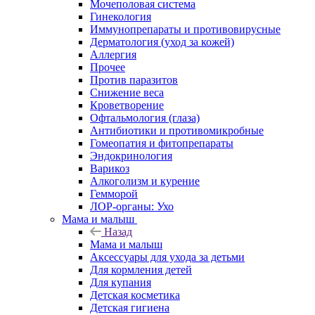
Мочеполовая система
Гинекология
Иммунопрепараты и противовирусные
Дерматология (уход за кожей)
Аллергия
Прочее
Против паразитов
Снижение веса
Кроветворение
Офтальмология (глаза)
Антибиотики и противомикробные
Гомеопатия и фитопрепараты
Эндокринология
Варикоз
Алкоголизм и курение
Гемморой
ЛОР-органы: Ухо
Мама и малыш
Назад
Мама и малыш
Аксессуары для ухода за детьми
Для кормления детей
Для купания
Детская косметика
Детская гигиена