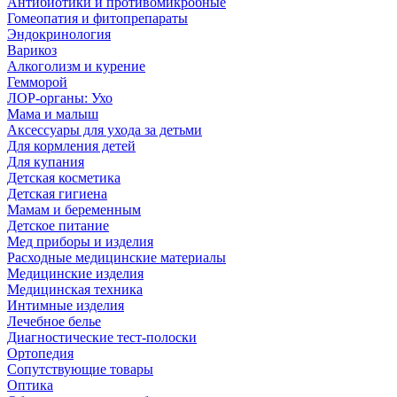
Антибиотики и противомикробные
Гомеопатия и фитопрепараты
Эндокринология
Варикоз
Алкоголизм и курение
Гемморой
ЛОР-органы: Ухо
Мама и малыш
Аксессуары для ухода за детьми
Для кормления детей
Для купания
Детская косметика
Детская гигиена
Мамам и беременным
Детское питание
Мед приборы и изделия
Расходные медицинские материалы
Медицинские изделия
Медицинская техника
Интимные изделия
Лечебное белье
Диагностические тест-полоски
Ортопедия
Сопутствующие товары
Оптика