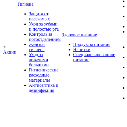
Гигиена
Защита от
насекомых
Уход за зубами
и полостью рта
Контроль за
Здоровое питание
потоотделением
Женская
Продукты питания
гигиена
Напитки
Акции
Уход за
Специализированное
лежачими
питание
больными
Гигиенические
расходные
материалы
Антисептика и
дезинфекция