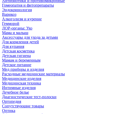
Антибиотики и противомикробные
Гомеопатия и фитопрепараты
Эндокринология
Варикоз
Алкоголизм и курение
Гемморой
ЛОР-органы: Ухо
Мама и малыш
Аксессуары для ухода за детьми
Для кормления детей
Для купания
Детская косметика
Детская гигиена
Мамам и беременным
Детское питание
Мед приборы и изделия
Расходные медицинские материалы
Медицинские изделия
Медицинская техника
Интимные изделия
Лечебное белье
Диагностические тест-полоски
Ортопедия
Сопутствующие товары
Оптика