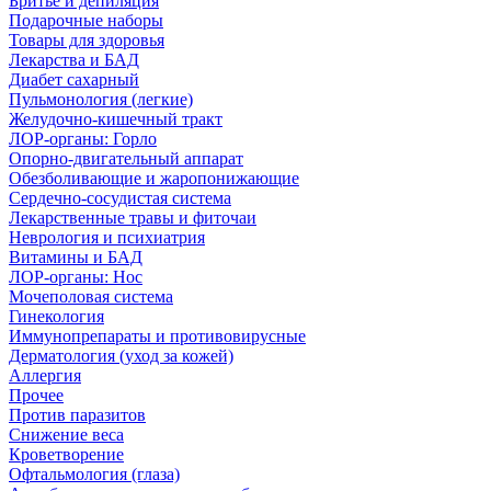
Бритье и депиляция
Подарочные наборы
Товары для здоровья
Лекарства и БАД
Диабет сахарный
Пульмонология (легкие)
Желудочно-кишечный тракт
ЛОР-органы: Горло
Опорно-двигательный аппарат
Обезболивающие и жаропонижающие
Сердечно-сосудистая система
Лекарственные травы и фиточаи
Неврология и психиатрия
Витамины и БАД
ЛОР-органы: Нос
Мочеполовая система
Гинекология
Иммунопрепараты и противовирусные
Дерматология (уход за кожей)
Аллергия
Прочее
Против паразитов
Снижение веса
Кроветворение
Офтальмология (глаза)