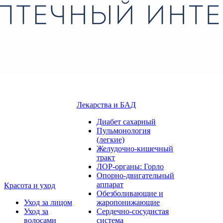
Лекарства и БАД
Диабет сахарный
Пульмонология
(легкие)
Желудочно-кишечный
тракт
ЛОР-органы: Горло
Опорно-двигательный
аппарат
Красота и уход
Обезболивающие и
Уход за лицом
жаропонижающие
Уход за
Сердечно-сосудистая
волосами
система