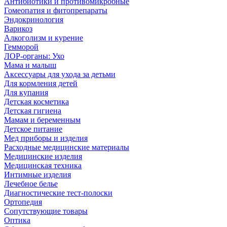
Антибиотики и противомикробные
Гомеопатия и фитопрепараты
Эндокринология
Варикоз
Алкоголизм и курение
Гемморой
ЛОР-органы: Ухо
Мама и малыш
Аксессуары для ухода за детьми
Для кормления детей
Для купания
Детская косметика
Детская гигиена
Мамам и беременным
Детское питание
Мед приборы и изделия
Расходные медицинские материалы
Медицинские изделия
Медицинская техника
Интимные изделия
Лечебное белье
Диагностические тест-полоски
Ортопедия
Сопутствующие товары
Оптика