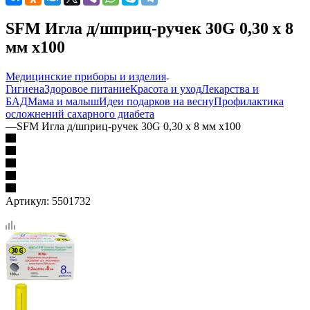
SFM Игла д/шприц-ручек 30G 0,30 х 8
мм х100
Медицинские приборы и изделия
Гигиена
Здоровое питание
Красота и уход
Лекарства и
БАД
Мама и малыш
Идеи подарков на весну
Профилактика
осложнений сахарного диабета
—
SFM Игла д/шприц-ручек 30G 0,30 х 8 мм х100
Артикул:
5501732