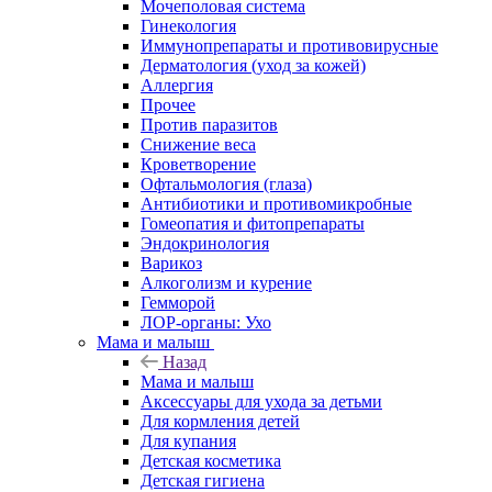
Мочеполовая система
Гинекология
Иммунопрепараты и противовирусные
Дерматология (уход за кожей)
Аллергия
Прочее
Против паразитов
Снижение веса
Кроветворение
Офтальмология (глаза)
Антибиотики и противомикробные
Гомеопатия и фитопрепараты
Эндокринология
Варикоз
Алкоголизм и курение
Гемморой
ЛОР-органы: Ухо
Мама и малыш
Назад
Мама и малыш
Аксессуары для ухода за детьми
Для кормления детей
Для купания
Детская косметика
Детская гигиена