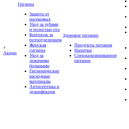
Гигиена
Защита от
насекомых
Уход за зубами
и полостью рта
Контроль за
Здоровое питание
потоотделением
Женская
Продукты питания
гигиена
Напитки
Акции
Уход за
Специализированное
лежачими
питание
больными
Гигиенические
расходные
материалы
Антисептика и
дезинфекция