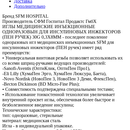
Доставка
Дополнительно
Бренд SFM HOSPITAL
Производитель СФМ Госпитал Продактс ГмбХ
ИГЛЫ МЕДИЦИНСКИЕ ИНЪЕКЦИОННЫЕ
ОДНОРАЗОВЫН ДЛЯ ИНСУЛИНОВЫХ ИНЖЕКТОРОВ
(ПЕН РУЧЕК) 30G 0,3Х8ММ - последнее поколение
одноразовых игл медицинских инъекционных SFM для
инсулиновых инжекторов (ПЕН ручек) имеет ряд
преимуществ:
• Универсальная винтовая резьба позволяет использовать их
со всеми шприц-ручками ведущих производителей:
-Sanofi-Aventis (ОптиКлик, ОптиПен Про1),
-Eli Lilly (ХумаПен Эрго, ХумаПен Люксура, Баета),
-Novo Nordisk (НовоПен 3, НовоПен 3 Деми, ФлексПен),
-Becton Dickinson (BD Micro-Fine Plus);
• Совместимость подтверждена специальными тестами;
• Использование тонкостенной технологии увеличивает
внутренний просвет иглы, обеспечивая более быстрое и
безболезненное введение инсулина;
Технические характеристики:
тип: одноразовые, стерильные
материал: медицинская сталь
Игла - в индивидуальной упаковке.