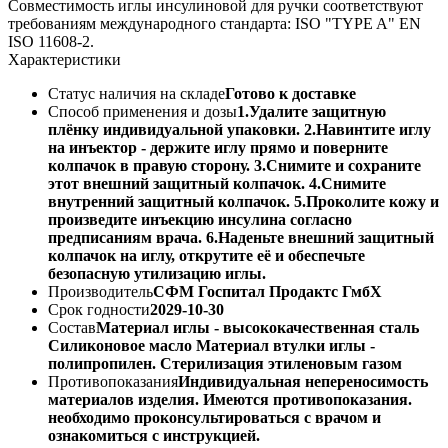
Совместимость иглы инсулиновой для ручки соответствуют
требованиям международного стандарта: ISO "TYPE A" EN
ISO 11608-2.
Характеристики
Статус наличия на складе
Готово к доставке
Способ применения и дозы
1.Удалите защитную
плёнку индивидуальной упаковки. 2.Навинтите иглу
на инъектор - держите иглу прямо и поверните
колпачок в правую сторону. 3.Снимите и сохраните
этот внешний защитный колпачок. 4.Снимите
внутренний защитный колпачок. 5.Проколите кожу и
произведите инъекцию инсулина согласно
предписаниям врача. 6.Наденьте внешний защитный
колпачок на иглу, открутите её и обеспечьте
безопасную утилизацию иглы.
Производитель
СФМ Госпитал Продактс ГмбХ
Срок годности
2029-10-30
Состав
Материал иглы - высококачественная сталь
Силиконовое масло Материал втулки иглы -
полипропилен. Стерилизация этиленовым газом
Противопоказания
Индивидуальная непереносимость
материалов изделия. Имеются противопоказания.
необходимо проконсультироваться с врачом и
ознакомиться с инструкцией.