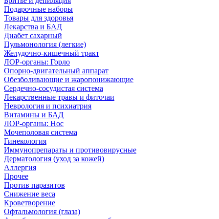
Бритье и депиляция
Подарочные наборы
Товары для здоровья
Лекарства и БАД
Диабет сахарный
Пульмонология (легкие)
Желудочно-кишечный тракт
ЛОР-органы: Горло
Опорно-двигательный аппарат
Обезболивающие и жаропонижающие
Сердечно-сосудистая система
Лекарственные травы и фиточаи
Неврология и психиатрия
Витамины и БАД
ЛОР-органы: Нос
Мочеполовая система
Гинекология
Иммунопрепараты и противовирусные
Дерматология (уход за кожей)
Аллергия
Прочее
Против паразитов
Снижение веса
Кроветворение
Офтальмология (глаза)