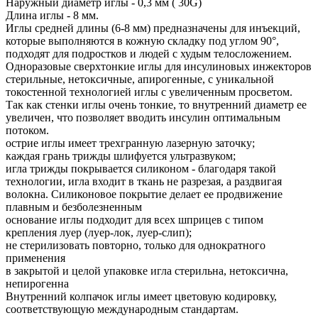
Наружный диаметр иглы - 0,3 мм ( 30G)
Длина иглы - 8 мм.
Иглы средней длины (6-8 мм) предназначены для инъекций,
которые выполняются в кожную складку под углом 90°,
подходят для подростков и людей с худым телосложением.
Одноразовые сверхтонкие иглы для инсулиновых инжекторов
стерильные, нетоксичные, апирогенные, с уникальной
токостенной технологией иглы с увеличенным просветом.
Так как стенки иглы очень тонкие, то внутренний диаметр ее
увеличен, что позволяет вводить инсулин оптимальным
потоком.
острие иглы имеет трехгранную лазерную заточку;
каждая грань трижды шлифуется ультразвуком;
игла трижды покрывается силиконом - благодаря такой
технологии, игла входит в ткань не разрезая, а раздвигая
волокна. Силиконовое покрытие делает ее продвижение
плавным и безболезненным
основание иглы подходит для всех шприцев с типом
крепления луер (луер-лок, луер-слип);
не стерилизовать повторно, только для однократного
применения
в закрытой и целой упаковке игла стерильна, нетоксична,
непирогенна
Внутренний колпачок иглы имеет цветовую кодировку,
соответствующую международным стандартам.