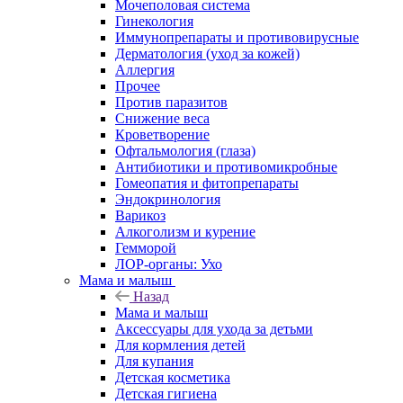
Мочеполовая система
Гинекология
Иммунопрепараты и противовирусные
Дерматология (уход за кожей)
Аллергия
Прочее
Против паразитов
Снижение веса
Кроветворение
Офтальмология (глаза)
Антибиотики и противомикробные
Гомеопатия и фитопрепараты
Эндокринология
Варикоз
Алкоголизм и курение
Гемморой
ЛОР-органы: Ухо
Мама и малыш
Назад
Мама и малыш
Аксессуары для ухода за детьми
Для кормления детей
Для купания
Детская косметика
Детская гигиена