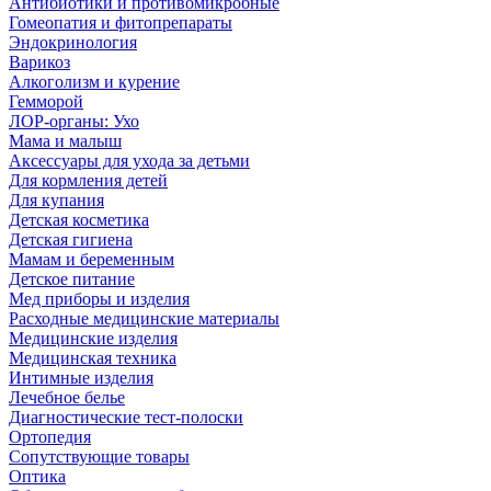
Антибиотики и противомикробные
Гомеопатия и фитопрепараты
Эндокринология
Варикоз
Алкоголизм и курение
Гемморой
ЛОР-органы: Ухо
Мама и малыш
Аксессуары для ухода за детьми
Для кормления детей
Для купания
Детская косметика
Детская гигиена
Мамам и беременным
Детское питание
Мед приборы и изделия
Расходные медицинские материалы
Медицинские изделия
Медицинская техника
Интимные изделия
Лечебное белье
Диагностические тест-полоски
Ортопедия
Сопутствующие товары
Оптика