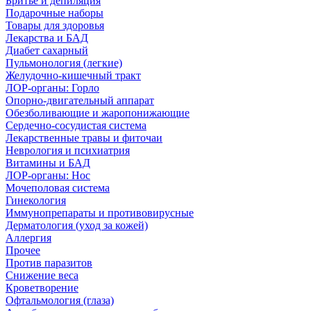
Бритье и депиляция
Подарочные наборы
Товары для здоровья
Лекарства и БАД
Диабет сахарный
Пульмонология (легкие)
Желудочно-кишечный тракт
ЛОР-органы: Горло
Опорно-двигательный аппарат
Обезболивающие и жаропонижающие
Сердечно-сосудистая система
Лекарственные травы и фиточаи
Неврология и психиатрия
Витамины и БАД
ЛОР-органы: Нос
Мочеполовая система
Гинекология
Иммунопрепараты и противовирусные
Дерматология (уход за кожей)
Аллергия
Прочее
Против паразитов
Снижение веса
Кроветворение
Офтальмология (глаза)