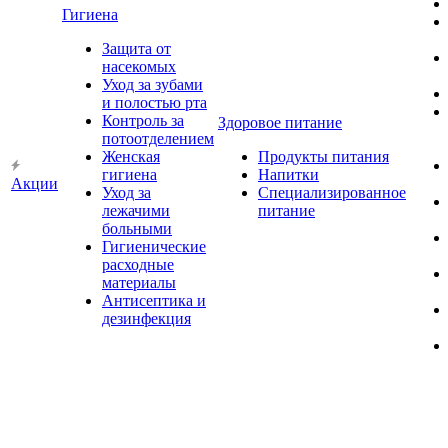
Гигиена
Защита от
насекомых
Уход за зубами
и полостью рта
Контроль за
Здоровое питание
потоотделением
Женская
Продукты питания
гигиена
Напитки
Акции
Уход за
Специализированное
лежачими
питание
больными
Гигиенические
расходные
материалы
Антисептика и
дезинфекция