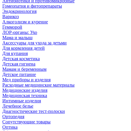
Антибиотики и противомикробные
Гомеопатия и фитопрепараты
Эндокринология
Варикоз
Алкоголизм и курение
Гемморой
ЛОР-органы: Ухо
Мама и малыш
Аксессуары для ухода за детьми
Для кормления детей
Для купания
Детская косметика
Детская гигиена
Мамам и беременным
Детское питание
Мед приборы и изделия
Расходные медицинские материалы
Медицинские изделия
Медицинская техника
Интимные изделия
Лечебное белье
Диагностические тест-полоски
Ортопедия
Сопутствующие товары
Оптика