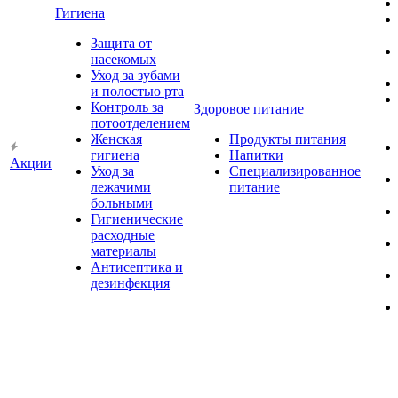
Гигиена
Защита от
насекомых
Уход за зубами
и полостью рта
Контроль за
Здоровое питание
потоотделением
Женская
Продукты питания
гигиена
Напитки
Акции
Уход за
Специализированное
лежачими
питание
больными
Гигиенические
расходные
материалы
Антисептика и
дезинфекция