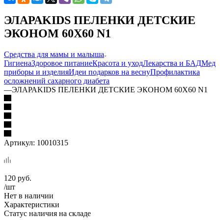
ЭЛАРАKIDS ПЕЛЕНКИ ДЕТСКИЕ
ЭКОНОМ 60Х60 N1
Средства для мамы и малыша
Гигиена
Здоровое питание
Красота и уход
Лекарства и БАД
Мед
приборы и изделия
Идеи подарков на весну
Профилактика
осложнений сахарного диабета
—
ЭЛАРАKIDS ПЕЛЕНКИ ДЕТСКИЕ ЭКОНОМ 60Х60 N1
Артикул:
10010315
120
руб.
/шт
Нет в наличии
Характеристики
Статус наличия на складе