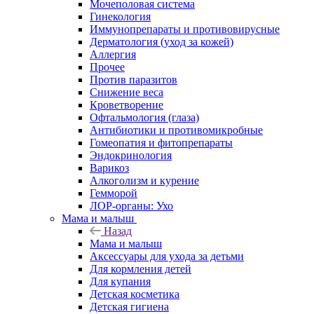
Мочеполовая система
Гинекология
Иммунопрепараты и противовирусные
Дерматология (уход за кожей)
Аллергия
Прочее
Против паразитов
Снижение веса
Кроветворение
Офтальмология (глаза)
Антибиотики и противомикробные
Гомеопатия и фитопрепараты
Эндокринология
Варикоз
Алкоголизм и курение
Гемморой
ЛОР-органы: Ухо
Мама и малыш
Назад
Мама и малыш
Аксессуары для ухода за детьми
Для кормления детей
Для купания
Детская косметика
Детская гигиена