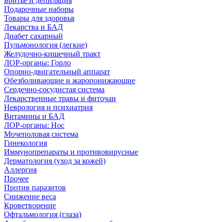
Бритье и депиляция
Подарочные наборы
Товары для здоровья
Лекарства и БАД
Диабет сахарный
Пульмонология (легкие)
Желудочно-кишечный тракт
ЛОР-органы: Горло
Опорно-двигательный аппарат
Обезболивающие и жаропонижающие
Сердечно-сосудистая система
Лекарственные травы и фиточаи
Неврология и психиатрия
Витамины и БАД
ЛОР-органы: Нос
Мочеполовая система
Гинекология
Иммунопрепараты и противовирусные
Дерматология (уход за кожей)
Аллергия
Прочее
Против паразитов
Снижение веса
Кроветворение
Офтальмология (глаза)