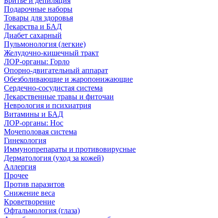
Бритье и депиляция
Подарочные наборы
Товары для здоровья
Лекарства и БАД
Диабет сахарный
Пульмонология (легкие)
Желудочно-кишечный тракт
ЛОР-органы: Горло
Опорно-двигательный аппарат
Обезболивающие и жаропонижающие
Сердечно-сосудистая система
Лекарственные травы и фиточаи
Неврология и психиатрия
Витамины и БАД
ЛОР-органы: Нос
Мочеполовая система
Гинекология
Иммунопрепараты и противовирусные
Дерматология (уход за кожей)
Аллергия
Прочее
Против паразитов
Снижение веса
Кроветворение
Офтальмология (глаза)