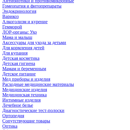
Антибиотики и противомикробные
Гомеопатия и фитопрепараты
Эндокринология
Варикоз
Алкоголизм и курение
Гемморой
ЛОР-органы: Ухо
Мама и малыш
Аксессуары для ухода за детьми
Для кормления детей
Для купания
Детская косметика
Детская гигиена
Мамам и беременным
Детское питание
Мед приборы и изделия
Расходные медицинские материалы
Медицинские изделия
Медицинская техника
Интимные изделия
Лечебное белье
Диагностические тест-полоски
Ортопедия
Сопутствующие товары
Оптика