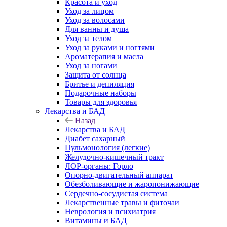
Красота и уход
Уход за лицом
Уход за волосами
Для ванны и душа
Уход за телом
Уход за руками и ногтями
Ароматерапия и масла
Уход за ногами
Защита от солнца
Бритье и депиляция
Подарочные наборы
Товары для здоровья
Лекарства и БАД
Назад
Лекарства и БАД
Диабет сахарный
Пульмонология (легкие)
Желудочно-кишечный тракт
ЛОР-органы: Горло
Опорно-двигательный аппарат
Обезболивающие и жаропонижающие
Сердечно-сосудистая система
Лекарственные травы и фиточаи
Неврология и психиатрия
Витамины и БАД