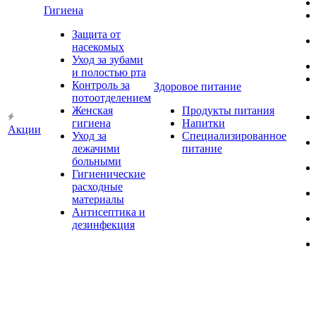
Гигиена
Защита от
насекомых
Уход за зубами
и полостью рта
Контроль за
Здоровое питание
потоотделением
Женская
Продукты питания
гигиена
Напитки
Акции
Уход за
Специализированное
лежачими
питание
больными
Гигиенические
расходные
материалы
Антисептика и
дезинфекция