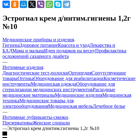
Эстрогиал крем д/интим.гигиены 1,2г
№10
Медицинские приборы и изделия
Гигиена
Здоровое питание
Красота и уход
Лекарства и
БАД
Мама и малыш
Идеи подарков на весну
Профилактика
осложнений сахарного диабета
—
Интимные изделия
Диагностические тест-полоски
Ортопедия
Сопутствующие
товары
Оптика
Оборудование для реабилитации
Косметические
инструменты
Медицинская одежда
Оборудование для
стерилизации медицинских инструментов
Расходные
медицинские материалы
Медицинские изделия
Медицинская
техника
Медицинские товары для
электрооборудования
Медицинская мебель
Лечебное белье
—
Интимные лубриканты-смазки
Презервативы
Женские спирали
—
Эстрогиал крем д/интим.гигиены 1,2г №10