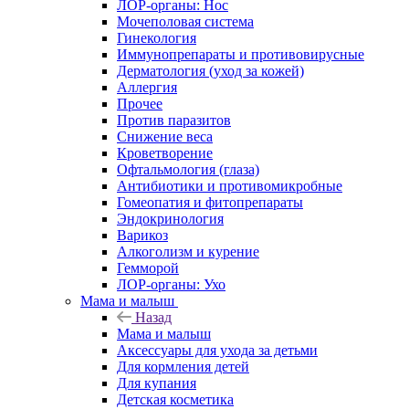
ЛОР-органы: Нос
Мочеполовая система
Гинекология
Иммунопрепараты и противовирусные
Дерматология (уход за кожей)
Аллергия
Прочее
Против паразитов
Снижение веса
Кроветворение
Офтальмология (глаза)
Антибиотики и противомикробные
Гомеопатия и фитопрепараты
Эндокринология
Варикоз
Алкоголизм и курение
Гемморой
ЛОР-органы: Ухо
Мама и малыш
Назад
Мама и малыш
Аксессуары для ухода за детьми
Для кормления детей
Для купания
Детская косметика