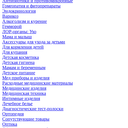
Антибиотики и противомикробные
Гомеопатия и фитопрепараты
Эндокринология
Варикоз
Алкоголизм и курение
Гемморой
ЛОР-органы: Ухо
Мама и малыш
Аксессуары для ухода за детьми
Для кормления детей
Для купания
Детская косметика
Детская гигиена
Мамам и беременным
Детское питание
Мед приборы и изделия
Расходные медицинские материалы
Медицинские изделия
Медицинская техника
Интимные изделия
Лечебное белье
Диагностические тест-полоски
Ортопедия
Сопутствующие товары
Оптика