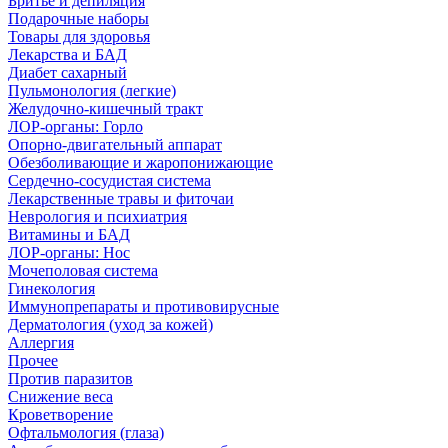
Бритье и депиляция
Подарочные наборы
Товары для здоровья
Лекарства и БАД
Диабет сахарный
Пульмонология (легкие)
Желудочно-кишечный тракт
ЛОР-органы: Горло
Опорно-двигательный аппарат
Обезболивающие и жаропонижающие
Сердечно-сосудистая система
Лекарственные травы и фиточаи
Неврология и психиатрия
Витамины и БАД
ЛОР-органы: Нос
Мочеполовая система
Гинекология
Иммунопрепараты и противовирусные
Дерматология (уход за кожей)
Аллергия
Прочее
Против паразитов
Снижение веса
Кроветворение
Офтальмология (глаза)