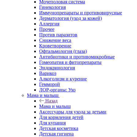
Мочеполовая система
Гинекология
Иммунопрепараты и противовирусные
Дерматология (уход за кожей)
Аллергия
Прочее
Против паразитов
Снижение веса
Кроветворение
Офтальмология (глаза)
Антибиотики и противомикробные
Гомеопатия и фитопрепараты
Эндокринология
Варикоз
Алкоголизм и курение
Гемморой
ЛОР-органы: Ухо
Мама и малыш
Назад
Мама и малыш
Аксессуары для ухода за детьми
Для кормления детей
Для купания
Детская косметика
Детская гигиена