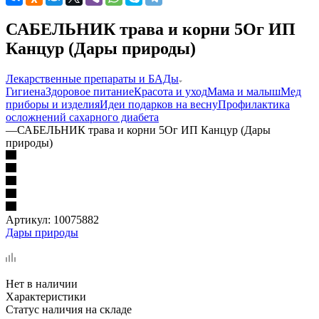
САБЕЛЬНИК трава и корни 5Ог ИП
Канцур (Дары природы)
Лекарственные препараты и БАДы
Гигиена
Здоровое питание
Красота и уход
Мама и малыш
Мед
приборы и изделия
Идеи подарков на весну
Профилактика
осложнений сахарного диабета
—
САБЕЛЬНИК трава и корни 5Ог ИП Канцур (Дары
природы)
Артикул:
10075882
Дары природы
Нет в наличии
Характеристики
Статус наличия на складе