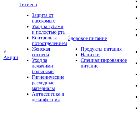
Гигиена
Защита от
насекомых
Уход за зубами
и полостью рта
Контроль за
Здоровое питание
потоотделением
Женская
Продукты питания
гигиена
Напитки
Акции
Уход за
Специализированное
лежачими
питание
больными
Гигиенические
расходные
материалы
Антисептика и
дезинфекция