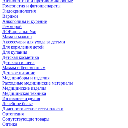
Антибиотики и противомикробные
Гомеопатия и фитопрепараты
Эндокринология
Варикоз
Алкоголизм и курение
Гемморой
ЛОР-органы: Ухо
Мама и малыш
Аксессуары для ухода за детьми
Для кормления детей
Для купания
Детская косметика
Детская гигиена
Мамам и беременным
Детское питание
Мед приборы и изделия
Расходные медицинские материалы
Медицинские изделия
Медицинская техника
Интимные изделия
Лечебное белье
Диагностические тест-полоски
Ортопедия
Сопутствующие товары
Оптика