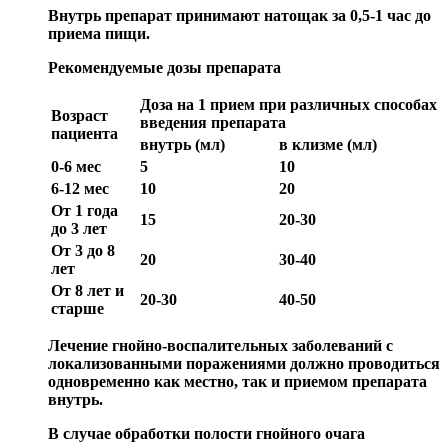
Bнутрь препарат принимают натощак за 0,5-1 час до
приема пищи.
Рекомендуемые дозы препарата
Доза на 1 прием при различных способах
Возраст
введения препарата
пациента
внутрь (мл)
в клизме (мл)
0-6 мес
5
10
6-12 мес
10
20
От 1 года
15
20-30
до 3 лет
От 3 до 8
20
30-40
лет
От 8 лет и
20-30
40-50
старше
Лечение гнойно-воспалительных заболеваний с
локализованными поражениями должно проводиться
одновременно как местно, так и приемом препарата
внутрь.
В случае обработки полости гнойного очага