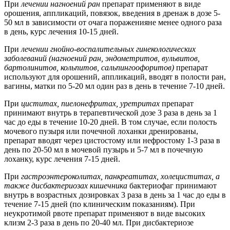
При
лечении нагноений ран
препарат применяют в виде
орошения, аппликаций, повязок, введения в дренаж в дозе 5-
50 мл в зависимости от очага пораженияне менее одного раза
в день, курс лечения 10-15 дней.
При
лечении гнойно-воспалительных гинекологических
заболеваний (нагноений ран, эндометритов, вульвитов,
бартолинитов, кольпитов, сальпингоофоритов)
препарат
используют для орошений, аппликаций, вводят в полости ран,
вагины, матки по 5-20 мл один раз в день в течение 7-10 дней.
При
циститах, пиелонефритах, уретритах
препарат
принимают внутрь в терапевтической дозе 3 раза в день за 1
час до еды в течение 10-20 дней. В том случае, если полость
мочевого пузыря или почечной лоханки дренированы,
препарат вводят через цистостому или нефростому 1-3 раза в
день по 20-50 мл в мочевой пузырь и 5-7 мл в почечную
лоханку, курс лечения 7-15 дней.
При
гастроэнтероколитах, панкреатитах, холециститах, а
также дисбактериозах кишечника
бактериофаг принимают
внутрь в возрастных дозировках 3 раза в день за 1 час до еды в
течение 7-15 дней (по клиническим показаниям). При
неукротимой рвоте препарат применяют в виде высоких
клизм 2-3 раза в день по 20-40 мл. При дисбактериозе