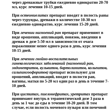
через дренажные трубки ежедневно однократно 20-70
мл, курс лечения 10-15 дней.
При
остеомиелитах
препарат вводят в полость раны
через турунды, дренажи в количестве 10-30 мл
ежедневно однократно, курс лечения 15-20 дней.
При
лечении нагноений ран
препарат применяют в
виде орошения, аппликаций, повязок, введения в
дренаж в дозе 5-50 мл в зависимости от очага
пораженияне менее одного раза в день, курс лечения
10-15 дней.
При
лечении гнойно-воспалительных
гинекологических заболеваний (нагноений ран,
эндометритов, вульвитов, бартолинитов, кольпитов,
сальпингоофоритов)
препарат используют для
орошений, аппликаций, вводят в полости ран,
вагины, матки по 5-20 мл один раз в день в течение 7-
10 дней.
При
циститах, пиелонефритах, уретритах
препарат
принимают внутрь в терапевтической дозе 3 раза в
день за 1 час до еды в течение 10-20 дней. В том
случае, если полость мочевого пузыря или почечной