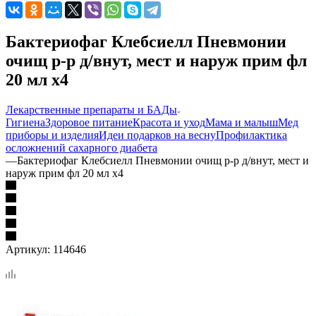
Бактериофаг Клебсиелл Пневмонии
очищ р-р д/внут, мест и наруж прим фл
20 мл х4
Лекарственные препараты и БАДы
Гигиена
Здоровое питание
Красота и уход
Мама и малыш
Мед
приборы и изделия
Идеи подарков на весну
Профилактика
осложнений сахарного диабета
—
Бактериофаг Клебсиелл Пневмонии очищ р-р д/внут, мест и
наруж прим фл 20 мл х4
Артикул:
114646