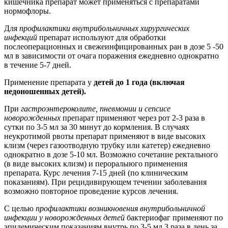
кишечника препарат может применяться с препаратами
нормофлоры.
Для
профилактики внутрибольничных хирургических
инфекций
препарат используют для обработки
послеоперационных и свежеинфицированных ран в дозе 5 -50
мл в зависимости от очага поражения ежедневно однократно
в течение 5-7 дней.
Применение препарата у
детей до 1 года (включая
недоношенных детей).
При
гастроэнтероколите, пневмонии и сепсисе
новорожденных
препарат применяют через рот 2-3 раза в
сутки по 3-5 мл за 30 минут до кормления. В случаях
неукротимой рвоты препарат применяют в виде высоких
клизм (через газоотводную трубку или катетер) ежедневно
однократно в дозе 5-10 мл. Возможно сочетание ректального
(в виде высоких клизм) и пероралыюго применения
препарата. Курс лечения 7-15 дней (по клиническим
показаниям). При рецидивирующем течении заболевания
возможно повторное проведение курсов лечения.
С целью
профилактики возникновения внутрибольничной
инфекции у новорожденных детей
бактериофаг применяют по
эпидемическим показаниям внутрь по 3-5 мл 3 раза в день за