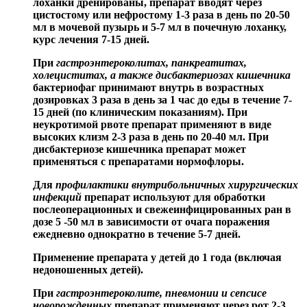
лоханки дренированы, препарат вводят через
цистостому или нефростому 1-3 раза в день по 20-50
мл в мочевой пузырь и 5-7 мл в почечную лоханку,
курс лечения 7-15 дней.
При
гастроэнтероколитах, панкреатитах,
холециститах, а также дисбактериозах кишечника
бактериофаг принимают внутрь в возрастных
дозировках 3 раза в день за 1 час до еды в течение 7-
15 дней (по клиническим показаниям). При
неукротимой рвоте препарат применяют в виде
высоких клизм 2-3 раза в день по 20-40 мл. При
дисбактериозе кишечника препарат может
применяться с препаратами нормофлоры.
Для
профилактики внутрибольничных хирургических
инфекций
препарат используют для обработки
послеоперационных и свежеинфицированных ран в
дозе 5 -50 мл в зависимости от очага поражения
ежедневно однократно в течение 5-7 дней.
Применение препарата у
детей до 1 года (включая
недоношенных детей).
При
гастроэнтероколите, пневмонии и сепсисе
новорожденных
препарат применяют через рот 2-3