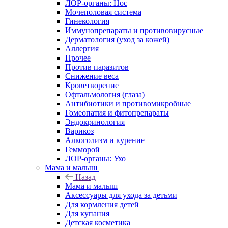
ЛОР-органы: Нос
Мочеполовая система
Гинекология
Иммунопрепараты и противовирусные
Дерматология (уход за кожей)
Аллергия
Прочее
Против паразитов
Снижение веса
Кроветворение
Офтальмология (глаза)
Антибиотики и противомикробные
Гомеопатия и фитопрепараты
Эндокринология
Варикоз
Алкоголизм и курение
Гемморой
ЛОР-органы: Ухо
Мама и малыш
Назад
Мама и малыш
Аксессуары для ухода за детьми
Для кормления детей
Для купания
Детская косметика