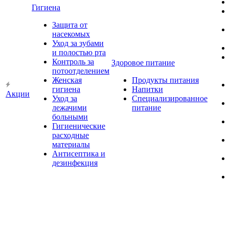
Гигиена
Защита от
насекомых
Уход за зубами
и полостью рта
Контроль за
Здоровое питание
потоотделением
Женская
Продукты питания
гигиена
Напитки
Акции
Уход за
Специализированное
лежачими
питание
больными
Гигиенические
расходные
материалы
Антисептика и
дезинфекция