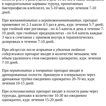
в пародонтальные карманы турунд, пропитанных
бактериофагом клебсиелл, на 5-10 мин, курс лечения 7-10
дней.
При
конъюнктивитах и кератоконъюнктивитах
, препарат
применяют по 2-3 капли 4-5 раз в день, курс лечения 5-7 дней;
при гнойной язве роговицы - по 4-5 капель в день в течение 7-
10 дней, при гнойных иридоциклитах - по 6-8 капель каждые
3 часа в сочетании с приемом внутрь в терапевтических
дозировках в течение 7-10 дней.
При
абсцессах после вскрытия и удаления гнойного
содержимого
препарат вводят в количестве меньшем, чем
объем удаленного гноя ежедневно однократно, курс лечения
7-10 дней.
При
перитонитах и плевритах
препарат вводят в
дренированные полости -брюшную и плевральную через
дренажные трубки ежедневно однократно 20-70 мл, курс
лечения 10-15 дней.
При
остеомиелитах
препарат вводят в полость раны через
турунды, дренажи в количестве 10-30 мл ежедневно
однократно, курс лечения 15-20 дней.