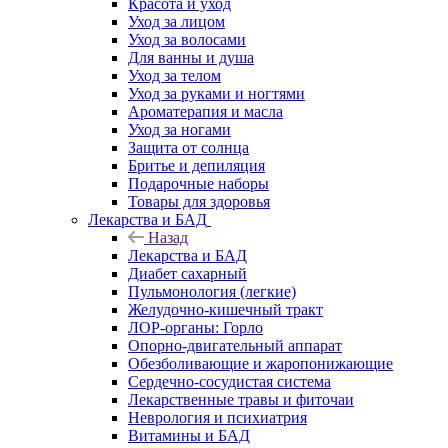
Красота и уход
Уход за лицом
Уход за волосами
Для ванны и душа
Уход за телом
Уход за руками и ногтями
Ароматерапия и масла
Уход за ногами
Защита от солнца
Бритье и депиляция
Подарочные наборы
Товары для здоровья
Лекарства и БАД
Назад
Лекарства и БАД
Диабет сахарный
Пульмонология (легкие)
Желудочно-кишечный тракт
ЛОР-органы: Горло
Опорно-двигательный аппарат
Обезболивающие и жаропонижающие
Сердечно-сосудистая система
Лекарственные травы и фиточаи
Неврология и психиатрия
Витамины и БАД