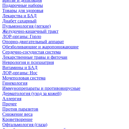
Бритье и депиляция
Подарочные наборы
Товары для здоровья
Лекарства и БАД
Диабет сахарный
Пульмонология (легкие)
Желудочно-кишечный тракт
ЛОР-органы: Горло
Опорно-двигательный аппарат
Обезболивающие и жаропонижающие
Сердечно-сосудистая система
Лекарственные травы и фиточаи
Неврология и психиатрия
Витамины и БАД
ЛОР-органы: Нос
Мочеполовая система
Гинекология
Иммунопрепараты и противовирусные
Дерматология (уход за кожей)
Аллергия
Прочее
Против паразитов
Снижение веса
Кроветворение
Офтальмология (глаза)