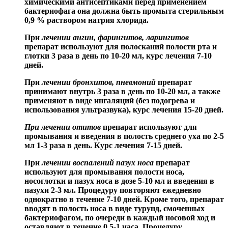
химическими антисептиками перед применением
бактериофага она должна быть промыта стерильным
0,9 % раствором натрия хлорида.
При
лечении ангин, фарингитов, ларингитов
препарат используют для полосканий полости рта и
глотки 3 раза в день по 10-20 мл, курс лечения 7-10
дней.
При
лечении бронхитов, пневмоний
препарат
принимают внутрь 3 раза в день по 10-20 мл, а также
применяют в виде ингаляций (без подогрева и
использования ультразвука), курс лечения 15-20 дней.
При лечении отитов
препарат используют для
промывания и введения в полость среднего уха по 2-5
мл 1-3 раза в день. Курс лечения 7-15 дней.
При
лечении воспалений пазух носа
препарат
используют для промывания полости носа,
носоглотки и пазух носа в дозе 5-10 мл и введения в
пазухи 2-3 мл. Процедуру повторяют ежедневно
однократно в течение 7-10 дней. Кроме того, препарат
вводят в полость носа в виде турунд, смоченных
бактериофагом, по очереди в каждый носовой ход и
оставляют в течение 0,5-1 часа. Процедуру