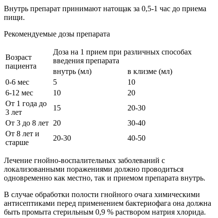
Bнутрь препарат принимают натощак за 0,5-1 час до приема
пищи.
Рекомендуемые дозы препарата
Доза на 1 прием при различных способах
Возраст
введения препарата
пациента
внутрь (мл)
в клизме (мл)
0-6 мес
5
10
6-12 мес
10
20
От 1 года до
15
20-30
3 лет
От 3 до 8 лет
20
30-40
От 8 лет и
20-30
40-50
старше
Лечение гнойно-воспалительных заболеваний с
локализованными поражениями должно проводиться
одновременно как местно, так и приемом препарата внутрь.
В случае обработки полости гнойного очага химическими
антисептиками перед применением бактериофага она должна
быть промыта стерильным 0,9 % раствором натрия хлорида.