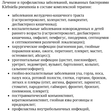
Лечение и профилактика заболеваний, вызванных бактериями
Klebsiella pneumonia в составе комплексной терапии:
заболевания желудочно-кишечного тракта
(гастроэнтероколит, холецистит, панкреатит,
дисбактериоз кишечника);
воспалительные заболевания новорожденных и детей
раннего возраста (гастроэнтероколит, дисбактериоз
кишечника, омфалит, пемфигус, пиодермия, септицемия
и септикопиемия различной локализации);
хирургические инфекции (нагноения ран, гнойные
поражения кожи, ожоги, перитонит, плеврит, мастит,
остеомиелит, абсцесс);
урогенитальные инфекции (цистит, пиелонефрит,
уретрит, эндометрит, вульвит, бартолинит, кольпит,
сальпингоофорит);
гнойно-воспалительные заболевания уха, горла, носа,
пазух носа, ротовой полости, глотки, гортани, бронхов,
легких и плевры (отит, ангина, фарингит, ларингит,
стоматит, пародонтит, гайморит, фронтит, бронхит,
пневмония, плеврит);
посттравматический конъюнктивит,
кератоконъюнктивит, гнойная язва роговицы и
иридоциклит;
профилактика внутрибольничных инфекций,