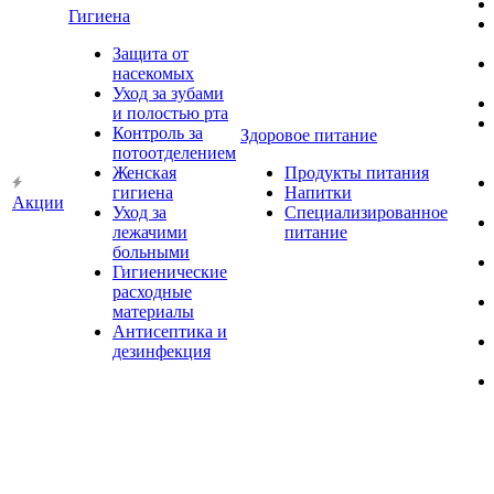
Гигиена
Защита от
насекомых
Уход за зубами
и полостью рта
Контроль за
Здоровое питание
потоотделением
Женская
Продукты питания
гигиена
Напитки
Акции
Уход за
Специализированное
лежачими
питание
больными
Гигиенические
расходные
материалы
Антисептика и
дезинфекция