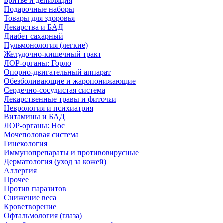
Бритье и депиляция
Подарочные наборы
Товары для здоровья
Лекарства и БАД
Диабет сахарный
Пульмонология (легкие)
Желудочно-кишечный тракт
ЛОР-органы: Горло
Опорно-двигательный аппарат
Обезболивающие и жаропонижающие
Сердечно-сосудистая система
Лекарственные травы и фиточаи
Неврология и психиатрия
Витамины и БАД
ЛОР-органы: Нос
Мочеполовая система
Гинекология
Иммунопрепараты и противовирусные
Дерматология (уход за кожей)
Аллергия
Прочее
Против паразитов
Снижение веса
Кроветворение
Офтальмология (глаза)