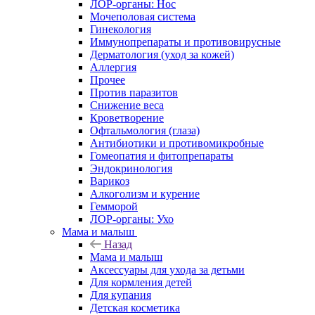
ЛОР-органы: Нос
Мочеполовая система
Гинекология
Иммунопрепараты и противовирусные
Дерматология (уход за кожей)
Аллергия
Прочее
Против паразитов
Снижение веса
Кроветворение
Офтальмология (глаза)
Антибиотики и противомикробные
Гомеопатия и фитопрепараты
Эндокринология
Варикоз
Алкоголизм и курение
Гемморой
ЛОР-органы: Ухо
Мама и малыш
Назад
Мама и малыш
Аксессуары для ухода за детьми
Для кормления детей
Для купания
Детская косметика