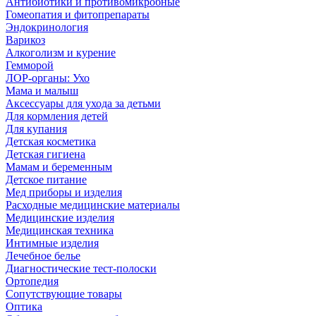
Антибиотики и противомикробные
Гомеопатия и фитопрепараты
Эндокринология
Варикоз
Алкоголизм и курение
Гемморой
ЛОР-органы: Ухо
Мама и малыш
Аксессуары для ухода за детьми
Для кормления детей
Для купания
Детская косметика
Детская гигиена
Мамам и беременным
Детское питание
Мед приборы и изделия
Расходные медицинские материалы
Медицинские изделия
Медицинская техника
Интимные изделия
Лечебное белье
Диагностические тест-полоски
Ортопедия
Сопутствующие товары
Оптика