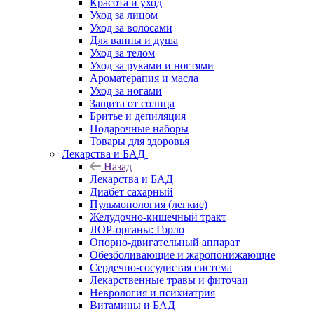
Красота и уход
Уход за лицом
Уход за волосами
Для ванны и душа
Уход за телом
Уход за руками и ногтями
Ароматерапия и масла
Уход за ногами
Защита от солнца
Бритье и депиляция
Подарочные наборы
Товары для здоровья
Лекарства и БАД
Назад
Лекарства и БАД
Диабет сахарный
Пульмонология (легкие)
Желудочно-кишечный тракт
ЛОР-органы: Горло
Опорно-двигательный аппарат
Обезболивающие и жаропонижающие
Сердечно-сосудистая система
Лекарственные травы и фиточаи
Неврология и психиатрия
Витамины и БАД