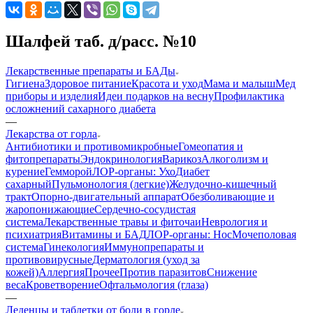
Шалфей таб. д/расс. №10
Лекарственные препараты и БАДы
Гигиена
Здоровое питание
Красота и уход
Мама и малыш
Мед
приборы и изделия
Идеи подарков на весну
Профилактика
осложнений сахарного диабета
—
Лекарства от горла
Антибиотики и противомикробные
Гомеопатия и
фитопрепараты
Эндокринология
Варикоз
Алкоголизм и
курение
Гемморой
ЛОР-органы: Ухо
Диабет
сахарный
Пульмонология (легкие)
Желудочно-кишечный
тракт
Опорно-двигательный аппарат
Обезболивающие и
жаропонижающие
Сердечно-сосудистая
система
Лекарственные травы и фиточаи
Неврология и
психиатрия
Витамины и БАД
ЛОР-органы: Нос
Мочеполовая
система
Гинекология
Иммунопрепараты и
противовирусные
Дерматология (уход за
кожей)
Аллергия
Прочее
Против паразитов
Снижение
веса
Кроветворение
Офтальмология (глаза)
—
Леденцы и таблетки от боли в горле