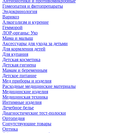
Антибиотики и противомикробные
Гомеопатия и фитопрепараты
Эндокринология
Варикоз
Алкоголизм и курение
Гемморой
ЛОР-органы: Ухо
Мама и малыш
Аксессуары для ухода за детьми
Для кормления детей
Для купания
Детская косметика
Детская гигиена
Мамам и беременным
Детское питание
Мед приборы и изделия
Расходные медицинские материалы
Медицинские изделия
Медицинская техника
Интимные изделия
Лечебное белье
Диагностические тест-полоски
Ортопедия
Сопутствующие товары
Оптика