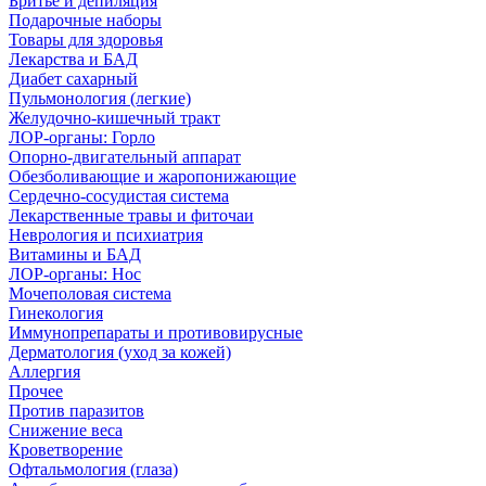
Бритье и депиляция
Подарочные наборы
Товары для здоровья
Лекарства и БАД
Диабет сахарный
Пульмонология (легкие)
Желудочно-кишечный тракт
ЛОР-органы: Горло
Опорно-двигательный аппарат
Обезболивающие и жаропонижающие
Сердечно-сосудистая система
Лекарственные травы и фиточаи
Неврология и психиатрия
Витамины и БАД
ЛОР-органы: Нос
Мочеполовая система
Гинекология
Иммунопрепараты и противовирусные
Дерматология (уход за кожей)
Аллергия
Прочее
Против паразитов
Снижение веса
Кроветворение
Офтальмология (глаза)