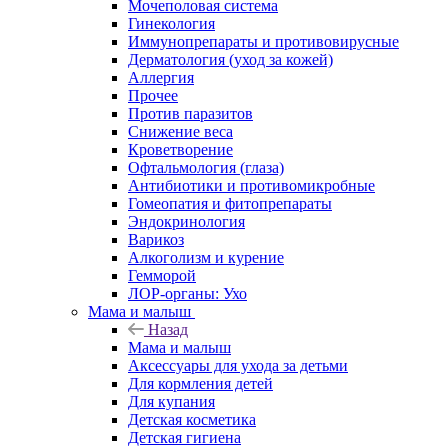
Мочеполовая система
Гинекология
Иммунопрепараты и противовирусные
Дерматология (уход за кожей)
Аллергия
Прочее
Против паразитов
Снижение веса
Кроветворение
Офтальмология (глаза)
Антибиотики и противомикробные
Гомеопатия и фитопрепараты
Эндокринология
Варикоз
Алкоголизм и курение
Гемморой
ЛОР-органы: Ухо
Мама и малыш
Назад
Мама и малыш
Аксессуары для ухода за детьми
Для кормления детей
Для купания
Детская косметика
Детская гигиена