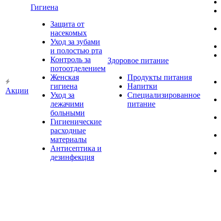
Гигиена
Защита от
насекомых
Уход за зубами
и полостью рта
Контроль за
Здоровое питание
потоотделением
Женская
Продукты питания
гигиена
Напитки
Акции
Уход за
Специализированное
лежачими
питание
больными
Гигиенические
расходные
материалы
Антисептика и
дезинфекция