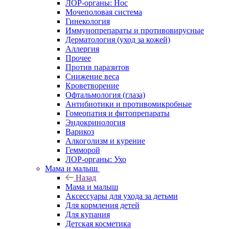
ЛОР-органы: Нос
Мочеполовая система
Гинекология
Иммунопрепараты и противовирусные
Дерматология (уход за кожей)
Аллергия
Прочее
Против паразитов
Снижение веса
Кроветворение
Офтальмология (глаза)
Антибиотики и противомикробные
Гомеопатия и фитопрепараты
Эндокринология
Варикоз
Алкоголизм и курение
Гемморой
ЛОР-органы: Ухо
Мама и малыш
Назад
Мама и малыш
Аксессуары для ухода за детьми
Для кормления детей
Для купания
Детская косметика