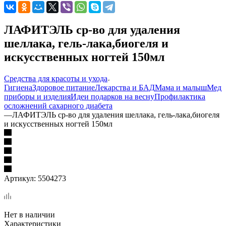
ЛАФИТЭЛЬ ср-во для удаления
шеллака, гель-лака,биогеля и
искусственных ногтей 150мл
Средства для красоты и ухода
Гигиена
Здоровое питание
Лекарства и БАД
Мама и малыш
Мед
приборы и изделия
Идеи подарков на весну
Профилактика
осложнений сахарного диабета
—
ЛАФИТЭЛЬ ср-во для удаления шеллака, гель-лака,биогеля
и искусственных ногтей 150мл
Артикул:
5504273
Нет в наличии
Характеристики