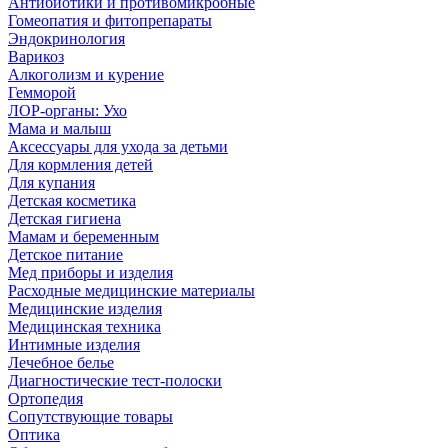
Антибиотики и противомикробные
Гомеопатия и фитопрепараты
Эндокринология
Варикоз
Алкоголизм и курение
Гемморой
ЛОР-органы: Ухо
Мама и малыш
Аксессуары для ухода за детьми
Для кормления детей
Для купания
Детская косметика
Детская гигиена
Мамам и беременным
Детское питание
Мед приборы и изделия
Расходные медицинские материалы
Медицинские изделия
Медицинская техника
Интимные изделия
Лечебное белье
Диагностические тест-полоски
Ортопедия
Сопутствующие товары
Оптика