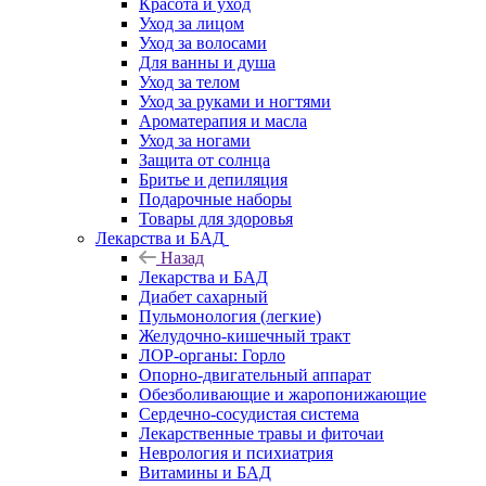
Красота и уход
Уход за лицом
Уход за волосами
Для ванны и душа
Уход за телом
Уход за руками и ногтями
Ароматерапия и масла
Уход за ногами
Защита от солнца
Бритье и депиляция
Подарочные наборы
Товары для здоровья
Лекарства и БАД
Назад
Лекарства и БАД
Диабет сахарный
Пульмонология (легкие)
Желудочно-кишечный тракт
ЛОР-органы: Горло
Опорно-двигательный аппарат
Обезболивающие и жаропонижающие
Сердечно-сосудистая система
Лекарственные травы и фиточаи
Неврология и психиатрия
Витамины и БАД