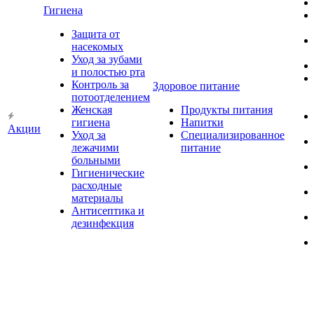
Гигиена
Защита от
насекомых
Уход за зубами
и полостью рта
Контроль за
Здоровое питание
потоотделением
Женская
Продукты питания
гигиена
Напитки
Акции
Уход за
Специализированное
лежачими
питание
больными
Гигиенические
расходные
материалы
Антисептика и
дезинфекция