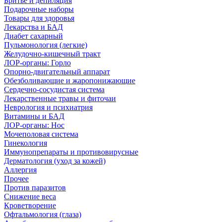
Бритье и депиляция
Подарочные наборы
Товары для здоровья
Лекарства и БАД
Диабет сахарный
Пульмонология (легкие)
Желудочно-кишечный тракт
ЛОР-органы: Горло
Опорно-двигательный аппарат
Обезболивающие и жаропонижающие
Сердечно-сосудистая система
Лекарственные травы и фиточаи
Неврология и психиатрия
Витамины и БАД
ЛОР-органы: Нос
Мочеполовая система
Гинекология
Иммунопрепараты и противовирусные
Дерматология (уход за кожей)
Аллергия
Прочее
Против паразитов
Снижение веса
Кроветворение
Офтальмология (глаза)