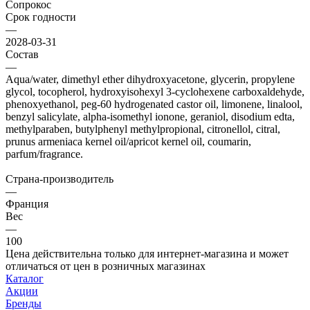
Сопрокос
Срок годности
—
2028-03-31
Состав
—
Aqua/water, dimethyl ether dihydroxyacetone, glycerin, propylene
glycol, tocopherol, hydroxyisohexyl 3-cyclohexene carboxaldehyde,
phenoxyethanol, peg-60 hydrogenated castor oil, limonene, linalool,
benzyl salicylate, alpha-isomethyl ionone, geraniol, disodium edta,
methylparaben, butylphenyl methylpropional, citronellol, citral,
prunus armeniaca kernel oil/apricot kernel oil, coumarin,
parfum/fragrance.
Страна-производитель
—
Франция
Вес
—
100
Цена действительна только для интернет-магазина и может
отличаться от цен в розничных магазинах
Каталог
Акции
Бренды