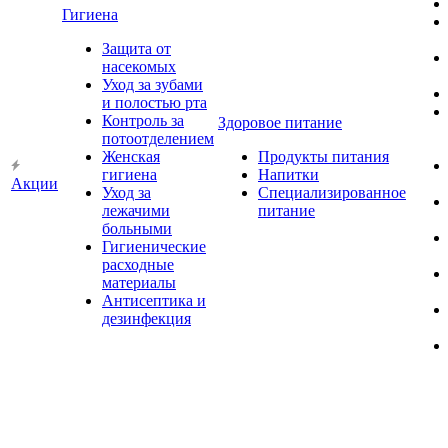
Гигиена
Защита от
насекомых
Уход за зубами
и полостью рта
Контроль за
Здоровое питание
потоотделением
Женская
Продукты питания
гигиена
Напитки
Акции
Уход за
Специализированное
лежачими
питание
больными
Гигиенические
расходные
материалы
Антисептика и
дезинфекция