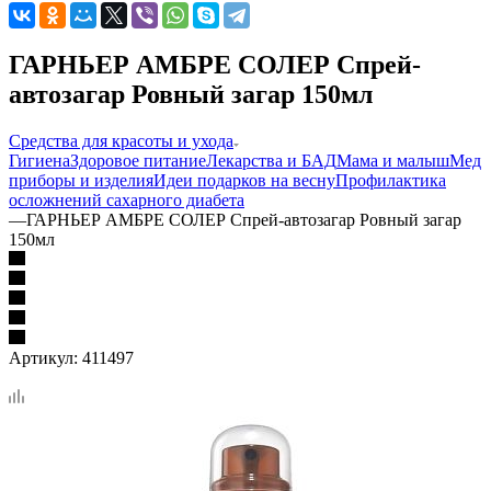
ГАРНЬЕР АМБРЕ СОЛЕР Спрей-
автозагар Ровный загар 150мл
Средства для красоты и ухода
Гигиена
Здоровое питание
Лекарства и БАД
Мама и малыш
Мед
приборы и изделия
Идеи подарков на весну
Профилактика
осложнений сахарного диабета
—
ГАРНЬЕР АМБРЕ СОЛЕР Спрей-автозагар Ровный загар
150мл
Артикул:
411497