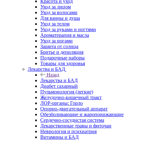
Красота и уход
Уход за лицом
Уход за волосами
Для ванны и душа
Уход за телом
Уход за руками и ногтями
Ароматерапия и масла
Уход за ногами
Защита от солнца
Бритье и депиляция
Подарочные наборы
Товары для здоровья
Лекарства и БАД
Назад
Лекарства и БАД
Диабет сахарный
Пульмонология (легкие)
Желудочно-кишечный тракт
ЛОР-органы: Горло
Опорно-двигательный аппарат
Обезболивающие и жаропонижающие
Сердечно-сосудистая система
Лекарственные травы и фиточаи
Неврология и психиатрия
Витамины и БАД