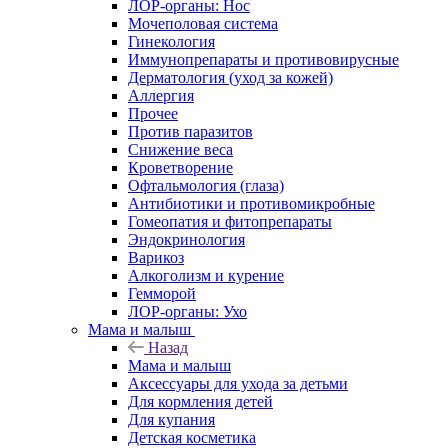
ЛОР-органы: Нос
Мочеполовая система
Гинекология
Иммунопрепараты и противовирусные
Дерматология (уход за кожей)
Аллергия
Прочее
Против паразитов
Снижение веса
Кроветворение
Офтальмология (глаза)
Антибиотики и противомикробные
Гомеопатия и фитопрепараты
Эндокринология
Варикоз
Алкоголизм и курение
Гемморой
ЛОР-органы: Ухо
Мама и малыш
Назад
Мама и малыш
Аксессуары для ухода за детьми
Для кормления детей
Для купания
Детская косметика