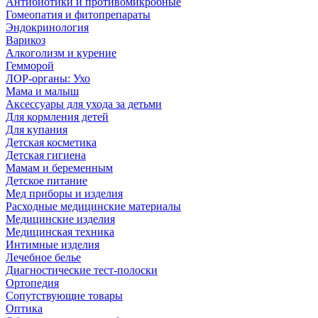
Антибиотики и противомикробные
Гомеопатия и фитопрепараты
Эндокринология
Варикоз
Алкоголизм и курение
Гемморой
ЛОР-органы: Ухо
Мама и малыш
Аксессуары для ухода за детьми
Для кормления детей
Для купания
Детская косметика
Детская гигиена
Мамам и беременным
Детское питание
Мед приборы и изделия
Расходные медицинские материалы
Медицинские изделия
Медицинская техника
Интимные изделия
Лечебное белье
Диагностические тест-полоски
Ортопедия
Сопутствующие товары
Оптика