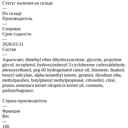
Статус наличия на складе
—
На складе
Производитель
—
Сопрокос
Срок годности
—
2028-03-31
Состав
—
Aqua/water, dimethyl ether dihydroxyacetone, glycerin, propylene
glycol, tocopherol, hydroxyisohexyl 3-cyclohexene carboxaldehyde,
phenoxyethanol, peg-60 hydrogenated castor oil, limonene, linalool,
benzyl salicylate, alpha-isomethyl ionone, geraniol, disodium edta,
methylparaben, butylphenyl methylpropional, citronellol, citral,
prunus armeniaca kernel oil/apricot kernel oil, coumarin,
parfum/fragrance.
Страна-производитель
—
Франция
Вес
—
100