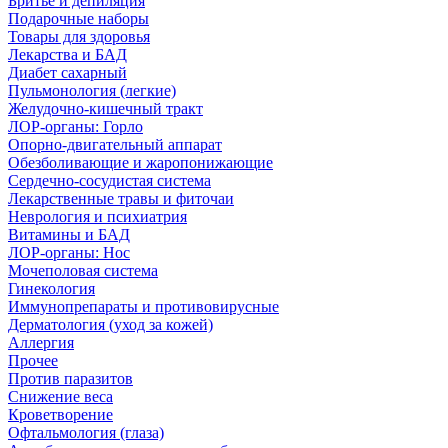
Бритье и депиляция
Подарочные наборы
Товары для здоровья
Лекарства и БАД
Диабет сахарный
Пульмонология (легкие)
Желудочно-кишечный тракт
ЛОР-органы: Горло
Опорно-двигательный аппарат
Обезболивающие и жаропонижающие
Сердечно-сосудистая система
Лекарственные травы и фиточаи
Неврология и психиатрия
Витамины и БАД
ЛОР-органы: Нос
Мочеполовая система
Гинекология
Иммунопрепараты и противовирусные
Дерматология (уход за кожей)
Аллергия
Прочее
Против паразитов
Снижение веса
Кроветворение
Офтальмология (глаза)