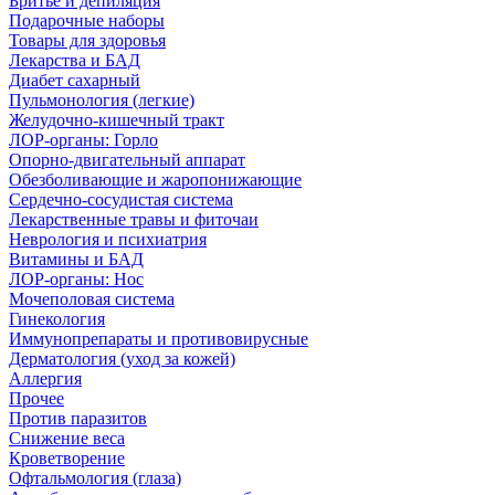
Бритье и депиляция
Подарочные наборы
Товары для здоровья
Лекарства и БАД
Диабет сахарный
Пульмонология (легкие)
Желудочно-кишечный тракт
ЛОР-органы: Горло
Опорно-двигательный аппарат
Обезболивающие и жаропонижающие
Сердечно-сосудистая система
Лекарственные травы и фиточаи
Неврология и психиатрия
Витамины и БАД
ЛОР-органы: Нос
Мочеполовая система
Гинекология
Иммунопрепараты и противовирусные
Дерматология (уход за кожей)
Аллергия
Прочее
Против паразитов
Снижение веса
Кроветворение
Офтальмология (глаза)