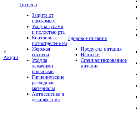
Гигиена
Защита от
насекомых
Уход за зубами
и полостью рта
Контроль за
Здоровое питание
потоотделением
Женская
Продукты питания
гигиена
Напитки
Акции
Уход за
Специализированное
лежачими
питание
больными
Гигиенические
расходные
материалы
Антисептика и
дезинфекция