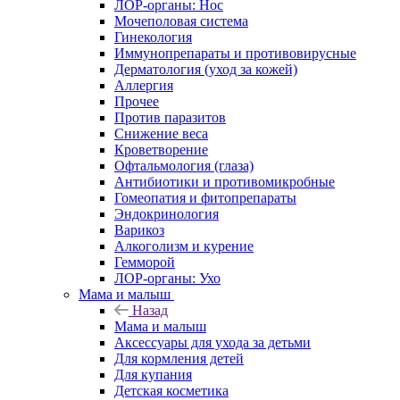
ЛОР-органы: Нос
Мочеполовая система
Гинекология
Иммунопрепараты и противовирусные
Дерматология (уход за кожей)
Аллергия
Прочее
Против паразитов
Снижение веса
Кроветворение
Офтальмология (глаза)
Антибиотики и противомикробные
Гомеопатия и фитопрепараты
Эндокринология
Варикоз
Алкоголизм и курение
Гемморой
ЛОР-органы: Ухо
Мама и малыш
Назад
Мама и малыш
Аксессуары для ухода за детьми
Для кормления детей
Для купания
Детская косметика