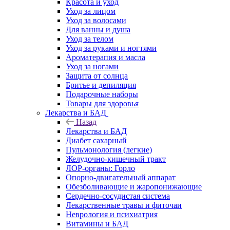
Красота и уход
Уход за лицом
Уход за волосами
Для ванны и душа
Уход за телом
Уход за руками и ногтями
Ароматерапия и масла
Уход за ногами
Защита от солнца
Бритье и депиляция
Подарочные наборы
Товары для здоровья
Лекарства и БАД
Назад
Лекарства и БАД
Диабет сахарный
Пульмонология (легкие)
Желудочно-кишечный тракт
ЛОР-органы: Горло
Опорно-двигательный аппарат
Обезболивающие и жаропонижающие
Сердечно-сосудистая система
Лекарственные травы и фиточаи
Неврология и психиатрия
Витамины и БАД