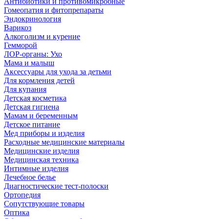
Антибиотики и противомикробные
Гомеопатия и фитопрепараты
Эндокринология
Варикоз
Алкоголизм и курение
Гемморой
ЛОР-органы: Ухо
Мама и малыш
Аксессуары для ухода за детьми
Для кормления детей
Для купания
Детская косметика
Детская гигиена
Мамам и беременным
Детское питание
Мед приборы и изделия
Расходные медицинские материалы
Медицинские изделия
Медицинская техника
Интимные изделия
Лечебное белье
Диагностические тест-полоски
Ортопедия
Сопутствующие товары
Оптика