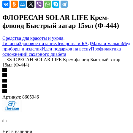
ФЛОРЕСАН SOLAR LIFE Крем-
флюид Быстрый загар 15мл (Ф-444)
Средства для красоты и ухода
Гигиена
Здоровое питание
Лекарства и БАД
Мама и малыш
Мед
приборы и изделия
Идеи подарков на весну
Профилактика
осложнений сахарного диабета
—
ФЛОРЕСАН SOLAR LIFE Крем-флюид Быстрый загар
15мл (Ф-444)
Артикул:
8605946
Нет в наличии