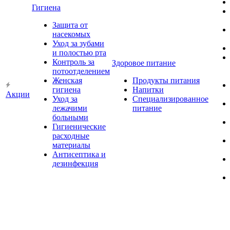
Гигиена
Защита от
насекомых
Уход за зубами
и полостью рта
Контроль за
Здоровое питание
потоотделением
Женская
Продукты питания
гигиена
Напитки
Акции
Уход за
Специализированное
лежачими
питание
больными
Гигиенические
расходные
материалы
Антисептика и
дезинфекция