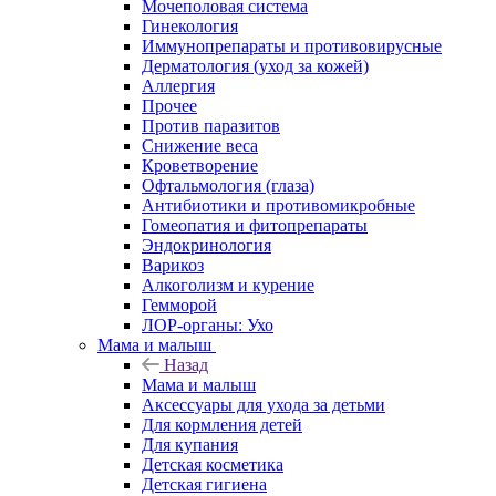
Мочеполовая система
Гинекология
Иммунопрепараты и противовирусные
Дерматология (уход за кожей)
Аллергия
Прочее
Против паразитов
Снижение веса
Кроветворение
Офтальмология (глаза)
Антибиотики и противомикробные
Гомеопатия и фитопрепараты
Эндокринология
Варикоз
Алкоголизм и курение
Гемморой
ЛОР-органы: Ухо
Мама и малыш
Назад
Мама и малыш
Аксессуары для ухода за детьми
Для кормления детей
Для купания
Детская косметика
Детская гигиена