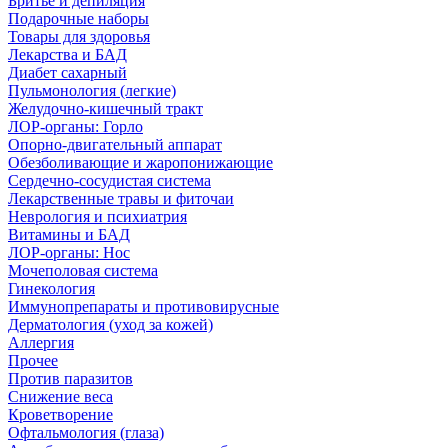
Бритье и депиляция
Подарочные наборы
Товары для здоровья
Лекарства и БАД
Диабет сахарный
Пульмонология (легкие)
Желудочно-кишечный тракт
ЛОР-органы: Горло
Опорно-двигательный аппарат
Обезболивающие и жаропонижающие
Сердечно-сосудистая система
Лекарственные травы и фиточаи
Неврология и психиатрия
Витамины и БАД
ЛОР-органы: Нос
Мочеполовая система
Гинекология
Иммунопрепараты и противовирусные
Дерматология (уход за кожей)
Аллергия
Прочее
Против паразитов
Снижение веса
Кроветворение
Офтальмология (глаза)