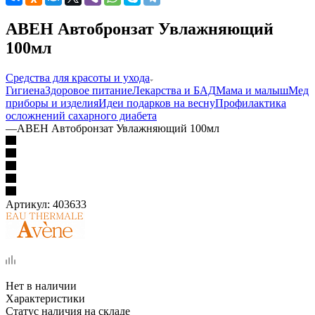
АВЕН Автобронзат Увлажняющий
100мл
Средства для красоты и ухода
Гигиена
Здоровое питание
Лекарства и БАД
Мама и малыш
Мед
приборы и изделия
Идеи подарков на весну
Профилактика
осложнений сахарного диабета
—
АВЕН Автобронзат Увлажняющий 100мл
Артикул:
403633
Нет в наличии
Характеристики
Статус наличия на складе