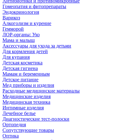
Антибиотики и противомикробные
Гомеопатия и фитопрепараты
Эндокринология
Варикоз
Алкоголизм и курение
Гемморой
ЛОР-органы: Ухо
Мама и малыш
Аксессуары для ухода за детьми
Для кормления детей
Для купания
Детская косметика
Детская гигиена
Мамам и беременным
Детское питание
Мед приборы и изделия
Расходные медицинские материалы
Медицинские изделия
Медицинская техника
Интимные изделия
Лечебное белье
Диагностические тест-полоски
Ортопедия
Сопутствующие товары
Оптика